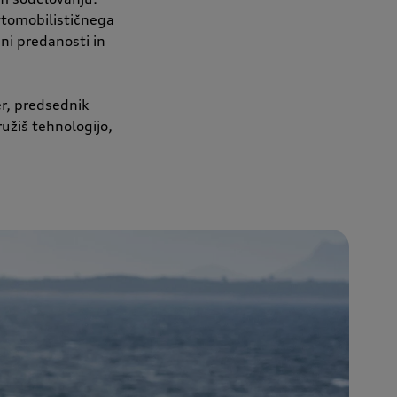
vtomobilističnega
jni predanosti in
r, predsednik
užiš tehnologijo,