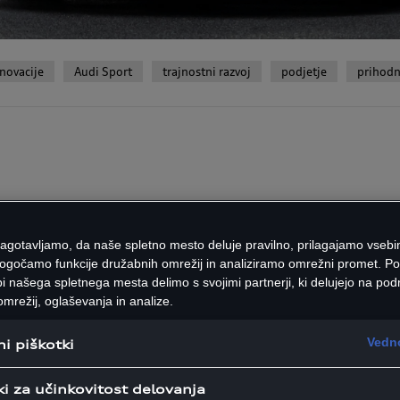
inovacije
Audi Sport
trajnostni razvoj
podjetje
prihodn
 Nuvolari: prvi hib
zagotavljamo, da naše spletno mesto deluje pravilno, prilagajamo vsebi
ršportnik znamke
ogočamo funkcije družabnih omrežij in analiziramo omrežni promet. P
i našega spletnega mesta delimo s svojimi partnerji, ki delujejo na podr
mrežij, oglaševanja in analize.
 Nuvolari predstavlja svoje pr
Vedno
i piškotki
zmogljivim hibridnim pogonom.
ki za učinkovitost delovanja