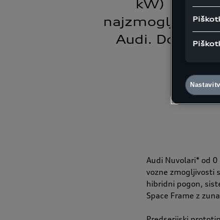
kW) in najv
najzmogljivejše 
Piškot
Audi. Dobava o
Piškot
Nastavit
Audi Nuvolari* od 0
vozne zmogljivosti s
hibridni pogon, sist
Space Frame z zunan
Predserijski protot