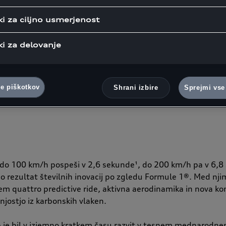
ečjo hitrostjo več kot 350 km/h
in najhitrejše serijsko vozilo v
ki za ciljno usmerjenost
mejene izdaje 499 vozil je pre
ki za delovanje
polovico leta 2027.
ve piškotkov
Shrani izbire
Sprejmi vse
Avtor:
Fotografije:
1.07.2026
Audi Team
Arhiv Audi
 do 100 km/h pospeši v 2,6 sekunde¹, do 200 km/h pa v 6,8
o rezultat številnih inovacij po zgledu Formule 1®. Med nji
em quattro predictive ride, aktivna aerodinamika in nova ko
jostjo iz karbonskih vlaken.
ip je bil v izjemno kratkem času razvit v tesnem mednarodn