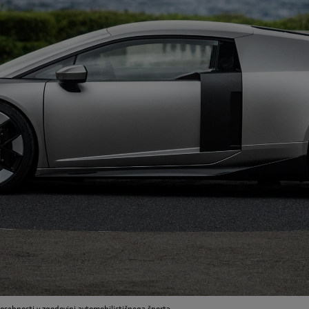
 osebnosti v zgodovini avtomobilističnega športa.