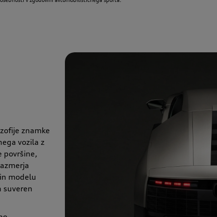
lozofije znamke
ega vozila z
 površine,
Razmerja
 in modelu
n suveren
bo