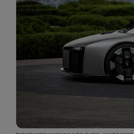
Predserijski prototip je poimenovan po Taziu Nuvolariju, eni najbolj izjemnih