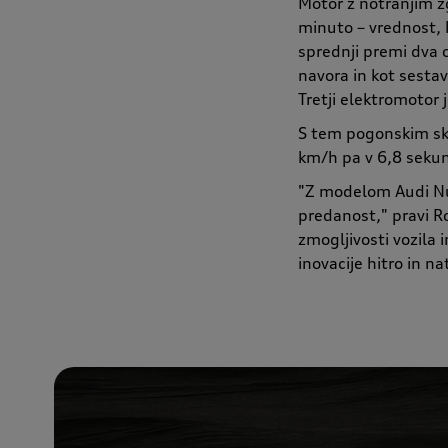
Motor z notranjim z
minuto – vrednost, 
sprednji premi dva 
navora in kot sesta
Tretji elektromoto
S tem pogonskim sk
km/h pa v 6,8 sekun
"Z modelom Audi Nuv
predanost," pravi Ro
zmogljivosti vozila
inovacije hitro in n