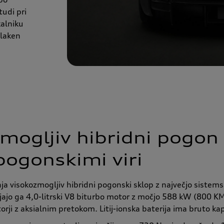
udi pri
alniku
vlaken
mogljiv hibridni pogon
 pogonskimi viri
ja visokozmogljiv hibridni pogonski sklop z največjo siste
ajo ga 4,0-litrski V8 biturbo motor z močjo 588 kW (800 KM)
orji z aksialnim pretokom. Litij-ionska baterija ima bruto k