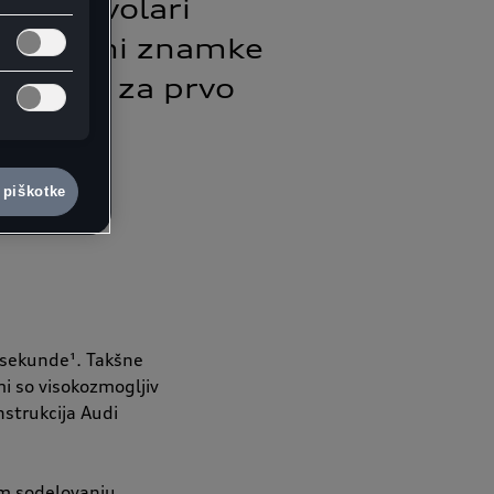
 bo Nuvolari
 zgodovini znamke
dvidena za prvo
 piškotke
 sekunde¹. Takšne
mi so visokozmogljiv
nstrukcija Audi
em sodelovanju.