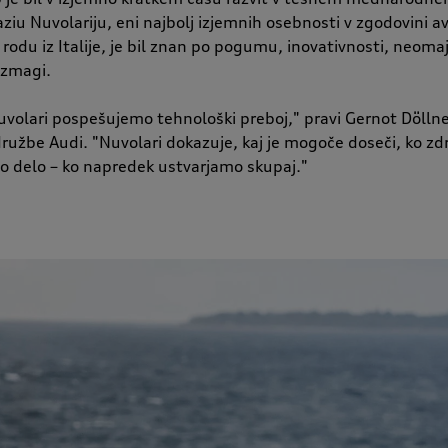
ziu Nuvolariju, eni najbolj izjemnih osebnosti v zgodovini a
 rodu iz Italije, je bil znan po pogumu, inovativnosti, neoma
 zmagi.
olari pospešujemo tehnološki preboj," pravi Gernot Döllne
užbe Audi. "Nuvolari dokazuje, kaj je mogoče doseči, ko zdr
no delo – ko napredek ustvarjamo skupaj."