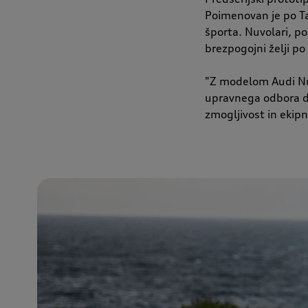
Poimenovan je po Ta
športa. Nuvolari, po
brezpogojni želji po
"Z modelom Audi Nuv
upravnega odbora dr
zmogljivost in ekip