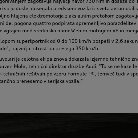
gorevanjem zagotavlja največji navor 730 Nm in doseže do 1
ki so jo doslej dosegala predvsem vozila iz sveta avtomobili
oljno hlajena elektromotorja z aksialnim pretokom zagotav
vni del pogona quattro podpirata spremenljivo porazdelitev
r je vgrajen med sredinsko nameščenim motorjem V8 in menj
lopom superšportnik od 0 do 100 km/h pospeši v 2,6 sekun
de¹, največja hitrost pa presega 350 km/h.
olari je celotna ekipa znova dokazala izjemno tehnično zna
uven Mohr, tehnični direktor družbe Audi. "To se ne kaže le 
 in tehničnih rešitvah po vzoru Formule 1®, temveč tudi v sp
atančno prenesemo v serijska vozila."