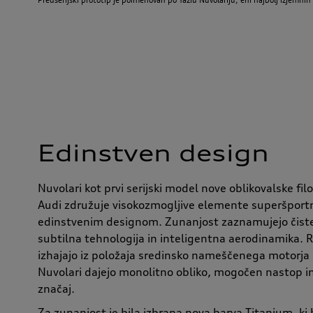
Edinstven design
Nuvolari kot prvi serijski model nove oblikovalske fi
Audi združuje visokozmogljive elemente superšportn
edinstvenim designom. Zunanjost zaznamujejo čiste
subtilna tehnologija in inteligentna aerodinamika. 
izhajajo iz položaja sredinsko nameščenega motorja
Nuvolari dajejo monolitno obliko, mogočen nastop i
značaj.
Za zunanjost je bila izbrana nova barva Titanium, ki 