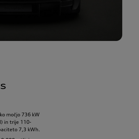
 s
msko močjo 736 kW
 in trije 110-
apaciteto 7,3 kWh.