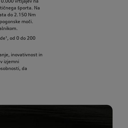
0.000 vrtljajev na
stičnega športa. Na
ljata do 2.150 Nm
 pogonske moči.
alnikom.
de¹, od 0 do 200
nje, inovativnost in
v izjemni
osobnosti, da