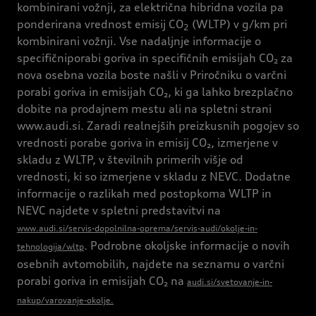
kombinirani vožnji, za električna hibridna vozila pa
ponderirana vrednost emisij CO
(WLTP) v g/km pri
2
kombinirani vožnji. Vse nadaljnje informacije o
specifičniporabi goriva in specifičnih emisijah CO₂ za
nova osebna vozila boste našli v Priročniku o varčni
porabi goriva in emisijah CO₂, ki ga lahko brezplačno
dobite na prodajnem mestu ali na spletni strani
www.audi.si. Zaradi realnejših preizkusnih pogojev so
vrednosti porabe goriva in emisij CO₂, izmerjene v
skladu z WLTP, v številnih primerih višje od
vrednosti, ki so izmerjene v skladu z NEVC. Dodatne
informacije o razlikah med postopkoma WLTP in
NEVC najdete v spletni predstavitvi na
www.audi.si/servis-dopolnilna-oprema/servis-audi/okolje-in-
. Podrobne okoljske informacije o novih
tehnologija/wltp
osebnih avtomobilih, najdete na seznamu o varčni
porabi goriva in emisijah CO₂ na
audi.si/svetovanje-in-
nakup/varovanje-okolje.