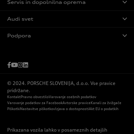
Servis in dopolnilna oprema
Audi svet
Podpora
© 2024. PORSCHE SLOVENIJA, d.o.o. Vse pravice
pridržane.
Kontakt
Pravno obvestilo
Varovanje osebnih podatkov
Varovanje podatkov za Facebook
Avtorske pravice
Kanali za žvižgače
Piškotki
Nastavitve piškotkov
Izjava o dostopnosti
Akt EU o podatkih
Prikazana vozila lahko v posameznih detajlih