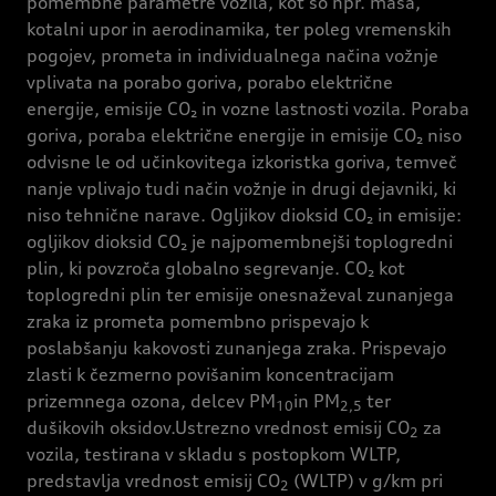
pomembne parametre vozila, kot so npr. masa,
kotalni upor in aerodinamika, ter poleg vremenskih
pogojev, prometa in individualnega načina vožnje
vplivata na porabo goriva, porabo električne
energije, emisije CO₂ in vozne lastnosti vozila. Poraba
goriva, poraba električne energije in emisije CO₂ niso
odvisne le od učinkovitega izkoristka goriva, temveč
nanje vplivajo tudi način vožnje in drugi dejavniki, ki
niso tehnične narave. Ogljikov dioksid CO₂ in emisije:
ogljikov dioksid CO₂ je najpomembnejši toplogredni
plin, ki povzroča globalno segrevanje. CO₂ kot
toplogredni plin ter emisije onesnaževal zunanjega
zraka iz prometa pomembno prispevajo k
poslabšanju kakovosti zunanjega zraka. Prispevajo
zlasti k čezmerno povišanim koncentracijam
prizemnega ozona, delcev PM
in PM
ter
10
2,5
dušikovih oksidov.Ustrezno vrednost emisij CO
za
2
vozila, testirana v skladu s postopkom WLTP,
predstavlja vrednost emisij CO
(WLTP) v g/km pri
2