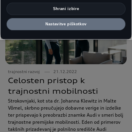
Shrani izbire
Nastavitve piškotkov
trajnostni razvoj
21.12.2022
Celosten pristop k
trajnostni mobilnosti
Strokovnjaki, kot sta dr. Johanna Klewitz in Malte
Vömel, skrbno preučujejo dobavne verige in izdelke
ter prispevajo k preobrazbi znamke Audi v smeri bolj
trajnostne premijske mobilnosti. Eden od primerov
takšnih prizadevanj je polnilno središče Audi