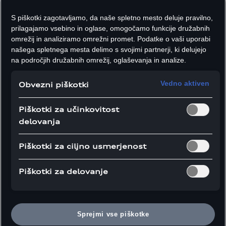
S piškotki zagotavljamo, da naše spletno mesto deluje pravilno,
prilagajamo vsebino in oglase, omogočamo funkcije družabnih
omrežij in analiziramo omrežni promet. Podatke o vaši uporabi
našega spletnega mesta delimo s svojimi partnerji, ki delujejo
na področjih družabnih omrežij, oglaševanja in analize.
Vedno aktiven
Obvezni piškotki
E-mobilnost
26.07.2023
Piškotki za učinkovitost
Dinamika na povsem novi
delovanja
ravni
Piškotki za ciljno usmerjenost
Trije elektromotorji zagotavljajo izjemno dinamično
zmogljivost vozila Audi SQ8 Sportback e-tron,
Piškotki za delovanje
ključno vlogo pri tem pa igrata električni štirikolesni
pogon quattro in električno porazdeljevanje navora.
Preizkusili smo ga na poligonu centra Audi Driving
Experience.
Sprejmi vse piškotke