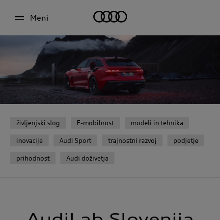
Meni
življenjski slog
E-mobilnost
modeli in tehnika
inovacije
Audi Sport
trajnostni razvoj
podjetje
prihodnost
Audi doživetja
AudiLab Slovenija