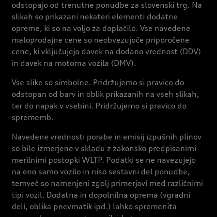
odstopajo od trenutne ponudbe za slovenski trg. Na
slikah so prikazani nekateri elementi dodatne
opreme, ki so na voljo za doplačilo. Vse navedene
maloprodajne cene so neobvezujoče priporočene
cene, ki vključujejo davek na dodano vrednost (DDV)
in davek na motorna vozila (DMV).
Vse slike so simbolne. Pridržujemo si pravico do
odstopan od barv in oblik prikazanih na vseh slikah,
ter do napak v vsebini. Pridržujemo si pravico do
sprememb.
Navedene vrednosti porabe in emisij izpušnih plinov
so bile izmerjene v skladu z zakonsko predpisanimi
merilnimi postopki WLTP. Podatki se ne navezujejo
na eno samo vozilo in niso sestavni del ponudbe,
temveč so namenjeni zgolj primerjavi med različnimi
tipi vozil. Dodatna in dopolnilna oprema (vgradni
deli, oblika pnevmatik ipd.) lahko spremenita