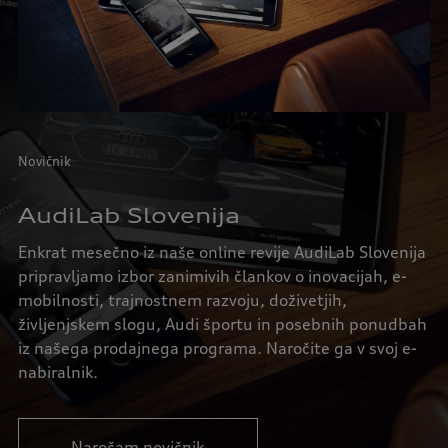
Novičnik
AudiLab Slovenija
Enkrat mesečno iz naše online revije AudiLab Slovenija
pripravljamo izbor zanimivih člankov o inovacijah, e-
mobilnosti, trajnostnem razvoju, doživetjih,
življenjskem slogu, Audi športu in posebnih ponudbah
iz našega prodajnega programa. Naročite ga v svoj e-
nabiralnik.
Naročam novičnik