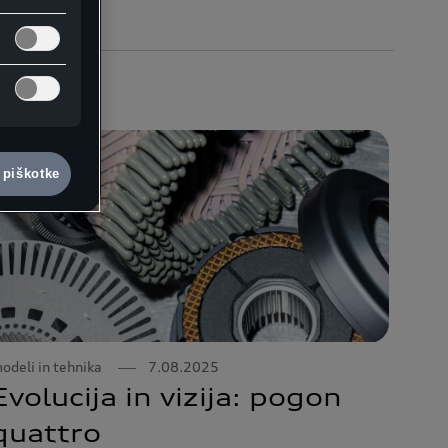
 piškotke
odeli in tehnika
7.08.2025
Evolucija in vizija: pogon
quattro