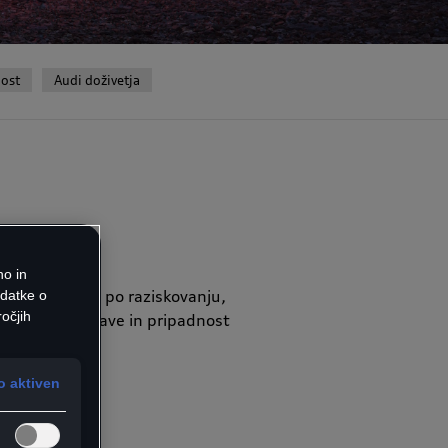
ost
Audi doživetja
no in
ihodnost, želja po raziskovanju,
odatke o
očjih
era v moč narave in pripadnost
 aktiven