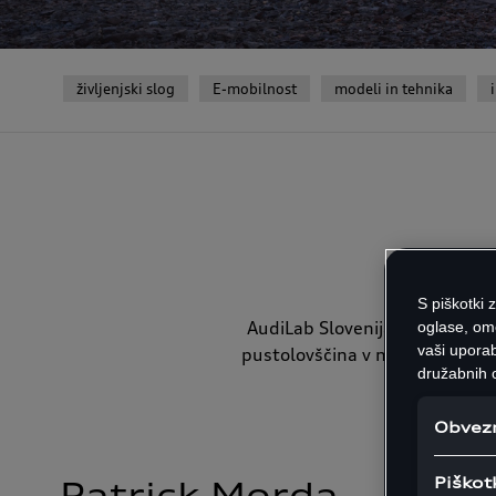
življenjski slog
E-mobilnost
modeli in tehnika
S piškotki 
AudiLab Slovenija je laboratori
oglase, om
vaši uporab
pustolovščina v neznano, drug
družabnih o
Obvezn
Piškot
Patrick Morda