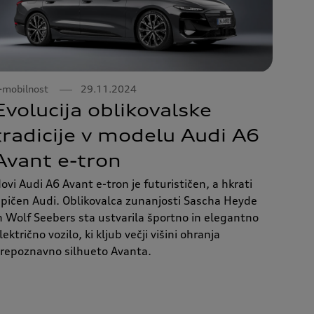
-mobilnost
29.11.2024
Evolucija oblikovalske
tradicije v modelu Audi A6
Avant e-tron
ovi Audi A6 Avant e-tron je futurističen, a hkrati
ipičen Audi. Oblikovalca zunanjosti Sascha Heyde
n Wolf Seebers sta ustvarila športno in elegantno
lektrično vozilo, ki kljub večji višini ohranja
repoznavno silhueto Avanta.