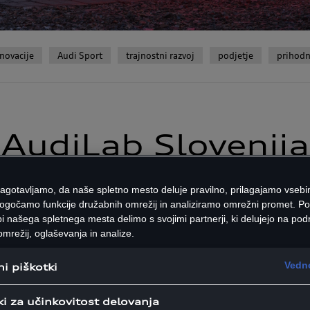
inovacije
Audi Sport
trajnostni razvoj
podjetje
prihodn
AudiLab Slovenija
zagotavljamo, da naše spletno mesto deluje pravilno, prilagajamo vsebi
j vsebin, ki se nam pri Audiju zdijo zanimive. Je pogled v pr
ogočamo funkcije družabnih omrežij in analiziramo omrežni promet. P
i našega spletnega mesta delimo s svojimi partnerji, ki delujejo na podr
ačen pogled na mesta, so nenavadni ljudje, veter v laseh, v
mrežij, oglaševanja in analize.
veliki družini.
Vedno
i piškotki
ki za učinkovitost delovanja