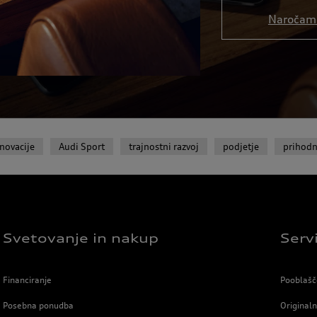
Naročam 
inovacije
Audi Sport
trajnostni razvoj
podjetje
prihodn
Svetovanje in nakup
Serv
Financiranje
Pooblašče
Posebna ponudba
Original