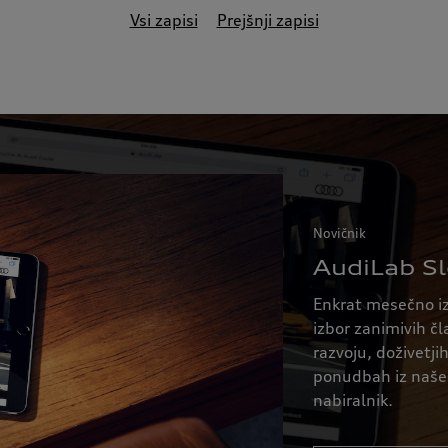
Vsi zapisi
Prejšnji zapisi
Novičnik
AudiLab Sl
Enkrat mesečno iz
izbor zanimivih č
razvoju, doživetji
ponudbah iz našeg
nabiralnik.