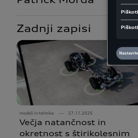
Piškot
Zadnji zapisi
Piškot
Nastavit
modeli in tehnika
27.11.2025
Večja natančnost in
okretnost s štirikolesnim