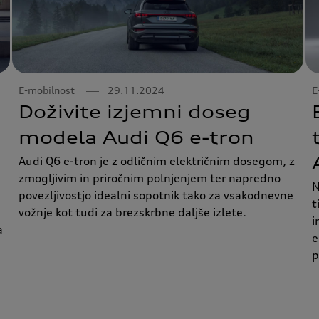
E-mobilnost
29.11.2024
E
Doživite izjemni doseg
modela Audi Q6 e-tron
Audi Q6 e-tron je z odličnim električnim dosegom, z
zmogljivim in priročnim polnjenjem ter napredno
N
povezljivostjo idealni sopotnik tako za vsakodnevne
t
vožnje kot tudi za brezskrbne daljše izlete.
i
a
e
p