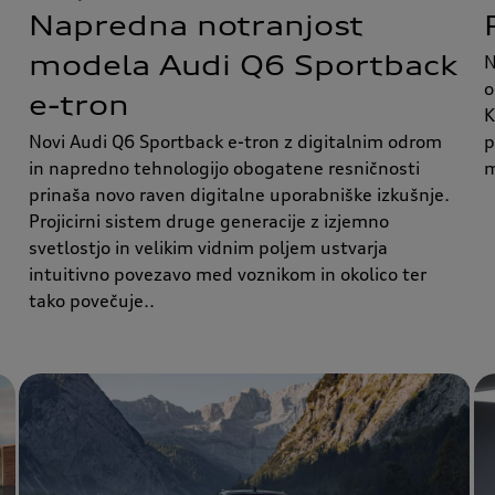
Napredna notranjost
modela Audi Q6 Sportback
N
o
e-tron
K
Novi Audi Q6 Sportback e-tron z digitalnim odrom
p
in napredno tehnologijo obogatene resničnosti
m
prinaša novo raven digitalne uporabniške izkušnje.
Projicirni sistem druge generacije z izjemno
svetlostjo in velikim vidnim poljem ustvarja
intuitivno povezavo med voznikom in okolico ter
tako povečuje..