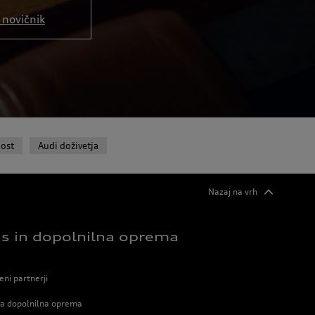
novičnik
ost
Audi doživetja
Nazaj na vrh
is in dopolnilna oprema
ni partnerji
na dopolnilna oprema