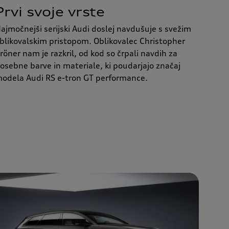
Prvi svoje vrste
ajmočnejši serijski Audi doslej navdušuje s svežim
blikovalskim pristopom. Oblikovalec Christopher
röner nam je razkril, od kod so črpali navdih za
osebne barve in materiale, ki poudarjajo značaj
odela Audi RS e-tron GT performance.