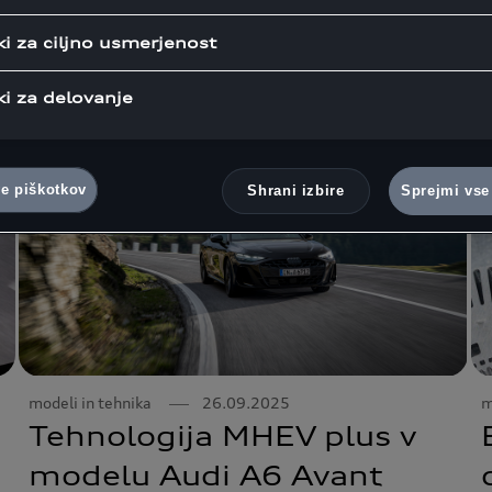
ki za ciljno usmerjenost
ki za delovanje
ve piškotkov
Shrani izbire
Sprejmi vse
modeli in tehnika
26.09.2025
m
Tehnologija MHEV plus v
modelu Audi A6 Avant