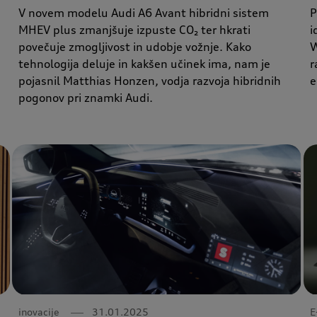
V novem modelu Audi A6 Avant hibridni sistem
P
MHEV plus zmanjšuje izpuste CO₂ ter hkrati
i
povečuje zmogljivost in udobje vožnje. Kako
W
tehnologija deluje in kakšen učinek ima, nam je
r
pojasnil Matthias Honzen, vodja razvoja hibridnih
e
pogonov pri znamki Audi.
inovacije
31.01.2025
E