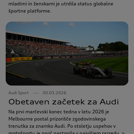
mladimi in ženskami je utrdila status globalne
športne platforme.
Audi Sport
30.03.2026
Obetaven začetek za Audi
Na prvi marčevski konec tedna v letu 2026 je
Melbourne postal prizorišče zgodovinskega
trenutka za znamko Audi. Po stoletju uspehov v
motošportu je prvič nastopila v najvišjem razredu, v