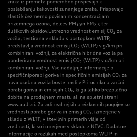
zraka iz prometa pomembno prispevajo k
poslabšanju kakovosti zunanjega zraka. Prispevajo
zlasti k čezmerno povišanim koncentracijam
prizemnega ozona, delcev PM
in PM
ter
10
2,5
dušikovih oksidov.Ustrezno vrednost emisij CO
za
2
vozila, testirana v skladu s postopkom WLTP,
predstavlja vrednost emisij CO
(WLTP) v g/km pri
2
kombinirani vožnji, za električna hibridna vozila pa
ponderirana vrednost emisij CO
(WLTP) v g/km pri
2
kombinirani vožnji. Vse nadaljnje informacije o
specifičniporabi goriva in specifičnih emisijah CO₂ za
nova osebna vozila boste našli v Priročniku o varčni
porabi goriva in emisijah CO₂, ki ga lahko brezplačno
dobite na prodajnem mestu ali na spletni strani
www.audi.si. Zaradi realnejših preizkusnih pogojev so
vrednosti porabe goriva in emisij CO₂, izmerjene v
skladu z WLTP, v številnih primerih višje od
vrednosti, ki so izmerjene v skladu z NEVC. Dodatne
informacije o razlikah med postopkoma WLTP in