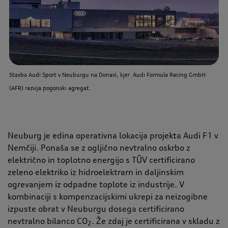
Stavba Audi Sport v Neuburgu na Donavi, kjer
Audi Formula Racing GmbH
(AFR) razvija pogonski agregat.
Neuburg je edina operativna lokacija projekta Audi F1 v
Nemčiji. Ponaša se z ogljično nevtralno oskrbo z
električno in toplotno energijo s TÜV certificirano
zeleno elektriko iz hidroelektrarn in daljinskim
ogrevanjem iz odpadne toplote iz industrije. V
kombinaciji s kompenzacijskimi ukrepi za neizogibne
izpuste obrat v Neuburgu dosega certificirano
nevtralno bilanco CO
. Že zdaj je certificirana v skladu z
2