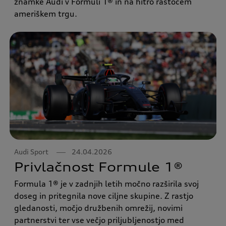
znamke Audi v Formuli 1® in na hitro rastočem
ameriškem trgu.
Audi Sport
24.04.2026
Privlačnost Formule 1®
Formula 1® je v zadnjih letih močno razširila svoj
doseg in pritegnila nove ciljne skupine. Z rastjo
gledanosti, močjo družbenih omrežij, novimi
partnerstvi ter vse večjo priljubljenostjo med