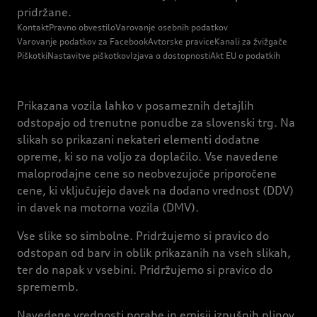
pridržane.
Kontakt
Pravno obvestilo
Varovanje osebnih podatkov
Varovanje podatkov za Facebook
Avtorske pravice
Kanali za žvižgače
Piškotki
Nastavitve piškotkov
Izjava o dostopnosti
Akt EU o podatkih
Prikazana vozila lahko v posameznih detajlih
odstopajo od trenutne ponudbe za slovenski trg. Na
slikah so prikazani nekateri elementi dodatne
opreme, ki so na voljo za doplačilo. Vse navedene
maloprodajne cene so neobvezujoče priporočene
cene, ki vključujejo davek na dodano vrednost (DDV)
in davek na motorna vozila (DMV).
Vse slike so simbolne. Pridržujemo si pravico do
odstopan od barv in oblik prikazanih na vseh slikah,
ter do napak v vsebini. Pridržujemo si pravico do
sprememb.
Navedene vrednosti porabe in emisij izpušnih plinov