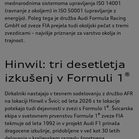
mednarodnima sistemoma upravljanja ISO 14001
(ravnanje z okoljem) in ISO 50001 (upravljanje z
energijo). Poleg tega je družba Audi Formula Racing
GmbH od zveze FIA prejela tudi okoljski pečat s tremi
zvezdicami – najvišje priznanje za varstvo okolja in
trajnost.
Hinwil: tri desetletja
®
izkušenj v Formuli 1
Dirkalniki nastajajo v tesnem sodelovanju z družbo AFR
na lokaciji Hinwil v Švici; od leta 2026 s te lokacije
®
potekajo tudi dejavnosti v zvezi s Formulo 1
. Švicarska
®
ekipa v svetovnem prvenstvu Formule 1
zveze FIA
tekmuje od leta 1992 in v projekt Audi F1 prinaša
dragocene izkušnje, pridobljene v več kot 30 letih
delovanja v kraljevskem razredu športnega