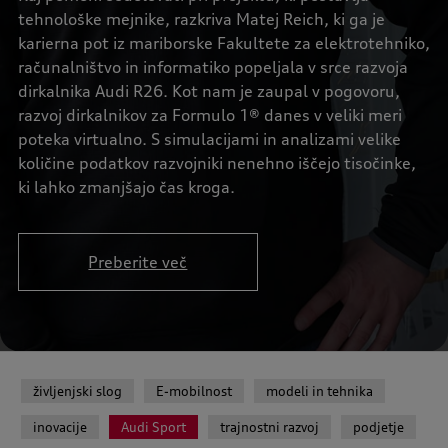
tehnološke mejnike, razkriva Matej Reich, ki ga je
karierna pot iz mariborske Fakultete za elektrotehniko,
računalništvo in informatiko popeljala v srce razvoja
dirkalnika Audi R26. Kot nam je zaupal v pogovoru,
razvoj dirkalnikov za Formulo 1® danes v veliki meri
poteka virtualno. S simulacijami in analizami velike
količine podatkov razvojniki nenehno iščejo tisočinke,
ki lahko zmanjšajo čas kroga.
Preberite več
življenjski slog
E-mobilnost
modeli in tehnika
inovacije
Audi Sport
trajnostni razvoj
podjetje