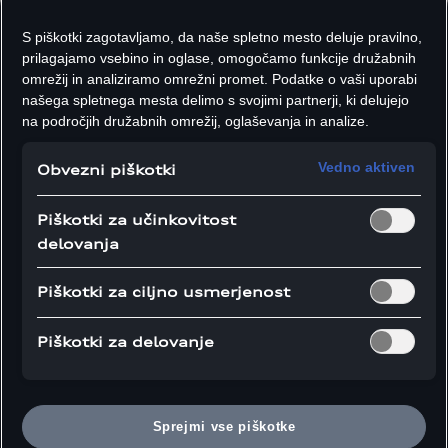
S piškotki zagotavljamo, da naše spletno mesto deluje pravilno,
prilagajamo vsebino in oglase, omogočamo funkcije družabnih
omrežij in analiziramo omrežni promet. Podatke o vaši uporabi
našega spletnega mesta delimo s svojimi partnerji, ki delujejo
na področjih družabnih omrežij, oglaševanja in analize.
Vedno aktiven
Obvezni piškotki
Piškotki za učinkovitost
delovanja
Razvoj in montaža sistema za rekuperacijo energije (ERS) v Neuburgu.
Piškotki za ciljno usmerjenost
Piškotki za delovanje
Razvoj koncepta za Audijev pogonski sklop F1 se je
začel leta 2022. Le okoli dve leti kasneje je bil pogonski
agregat prvič kot celota dinamično testiran na
Sprejmi vse piškotke