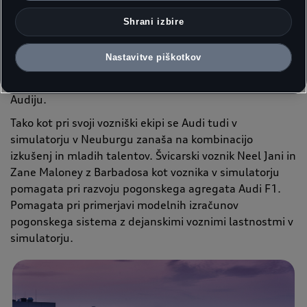
preizkusnih napravah. Pri tem so bili še posebej
pomembni simulacije in digitalna razvojna orodja, saj
Shrani izbire
do začetka leta 2026 novih pogonov ni bilo mogoče
preizkusiti na dirkališču. Dinamični simulator vožnje ter
Nastavitve piškotkov
digitalna orodja in metode imajo zato pomembno vlogo
pri razvoju, podobno kot pri razvoju produktov pri
Audiju.
Tako kot pri svoji vozniški ekipi se Audi tudi v
simulatorju v Neuburgu zanaša na kombinacijo
izkušenj in mladih talentov. Švicarski voznik Neel Jani in
Zane Maloney z Barbadosa kot voznika v simulatorju
pomagata pri razvoju pogonskega agregata Audi F1.
Pomagata pri primerjavi modelnih izračunov
pogonskega sistema z dejanskimi voznimi lastnostmi v
simulatorju.