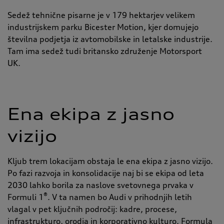
Sedež tehnične pisarne je v 179 hektarjev velikem
industrijskem parku Bicester Motion, kjer domujejo
številna podjetja iz avtomobilske in letalske industrije.
Tam ima sedež tudi britansko združenje Motorsport
UK.
Ena ekipa z jasno
vizijo
Kljub trem lokacijam obstaja le ena ekipa z jasno vizijo.
Po fazi razvoja in konsolidacije naj bi se ekipa od leta
2030 lahko borila za naslove svetovnega prvaka v
®
Formuli 1
.
V ta namen bo Audi v prihodnjih letih
vlagal v pet ključnih področij: kadre, procese,
infrastrukturo, orodja in korporativno kulturo. Formula