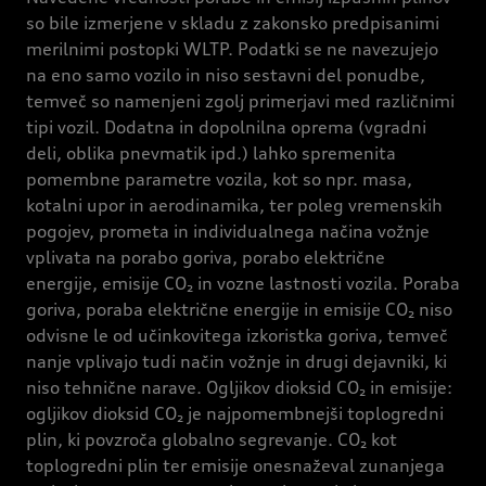
so bile izmerjene v skladu z zakonsko predpisanimi
merilnimi postopki WLTP. Podatki se ne navezujejo
na eno samo vozilo in niso sestavni del ponudbe,
temveč so namenjeni zgolj primerjavi med različnimi
tipi vozil. Dodatna in dopolnilna oprema (vgradni
deli, oblika pnevmatik ipd.) lahko spremenita
pomembne parametre vozila, kot so npr. masa,
kotalni upor in aerodinamika, ter poleg vremenskih
pogojev, prometa in individualnega načina vožnje
vplivata na porabo goriva, porabo električne
energije, emisije CO₂ in vozne lastnosti vozila. Poraba
goriva, poraba električne energije in emisije CO₂ niso
odvisne le od učinkovitega izkoristka goriva, temveč
nanje vplivajo tudi način vožnje in drugi dejavniki, ki
niso tehnične narave. Ogljikov dioksid CO₂ in emisije:
ogljikov dioksid CO₂ je najpomembnejši toplogredni
plin, ki povzroča globalno segrevanje. CO₂ kot
toplogredni plin ter emisije onesnaževal zunanjega