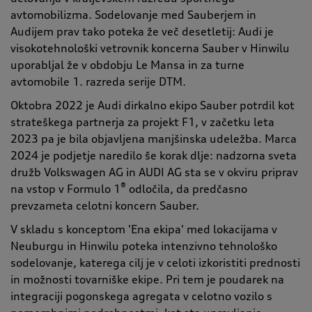
avtomobilizma. Sodelovanje med Sauberjem in
Audijem prav tako poteka že več desetletij: Audi je
visokotehnološki vetrovnik koncerna Sauber v Hinwilu
uporabljal že v obdobju Le Mansa in za turne
avtomobile 1. razreda serije DTM.
Oktobra 2022 je Audi dirkalno ekipo Sauber potrdil kot
strateškega partnerja za projekt F1, v začetku leta
2023 pa je bila objavljena manjšinska udeležba. Marca
2024 je podjetje naredilo še korak dlje: nadzorna sveta
družb Volkswagen AG in AUDI AG sta se v okviru priprav
®
na vstop v Formulo 1
odločila, da predčasno
prevzameta celotni koncern Sauber.
V skladu s konceptom 'Ena ekipa' med lokacijama v
Neuburgu in Hinwilu poteka intenzivno tehnološko
sodelovanje, katerega cilj je v celoti izkoristiti prednosti
in možnosti tovarniške ekipe. Pri tem je poudarek na
integraciji pogonskega agregata v celotno vozilo s