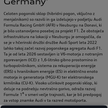
Germany'
Celoten pogonski sklop (hibridni pogon, vključno z
menjalnikom) so razvili in ga izdelujejo v podjetju Audi
Formula Racing GmbH (AFR) v Neuburgu na Donavi, ki
je bilo ustanovljeno posebej za projekt F1. Že obstoječa
infrastruktura na lokaciji v Neuburgu je omogočila, da
se je v hčerinski družbi družbe Audi Sport leta 2022
lahko takoj začel razvoj pogonskega agregata Audi F1.
Ta je od leta 2026 sestavljen iz V6-motorja z notranjim
zgorevanjem (ICE) z 1,6-litrsko gibno prostornino in
turbopolnilnikom, sistema za rekuperacijo energije
(ERS) s hranilnikom energije (ES) in električno enoto
motorja in generatorja (MGU-K) ter elektronskega
krmilnika (CU-K). Visoko učinkovit pogonski sklop, ki
deluje na podnebju nevtralno gorivo, odraža razvoj
®
Formule 1
v smeri večje trajnosti, kar je bil predpogoj
za vstop znamke Audi v ta razred motošporta.