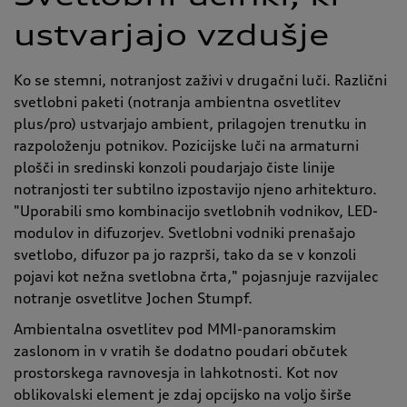
ustvarjajo vzdušje
Ko se stemni, notranjost zaživi v drugačni luči. Različni
svetlobni paketi (notranja ambientna osvetlitev
plus/pro) ustvarjajo ambient, prilagojen trenutku in
razpoloženju potnikov. Pozicijske luči na armaturni
plošči in sredinski konzoli poudarjajo čiste linije
notranjosti ter subtilno izpostavijo njeno arhitekturo.
"Uporabili smo kombinacijo svetlobnih vodnikov, LED-
modulov in difuzorjev. Svetlobni vodniki prenašajo
svetlobo, difuzor pa jo razprši, tako da se v konzoli
pojavi kot nežna svetlobna črta," pojasnjuje razvijalec
notranje osvetlitve Jochen Stumpf.
Ambientalna osvetlitev pod MMI-panoramskim
zaslonom in v vratih še dodatno poudari občutek
prostorskega ravnovesja in lahkotnosti. Kot nov
oblikovalski element je zdaj opcijsko na voljo širše