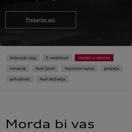
Preberite več
življenjski slog
E-mobilnost
modeli in tehnika
inovacije
Audi Sport
trajnostni razvoj
podjetje
prihodnost
Audi doživetja
Morda bi vas