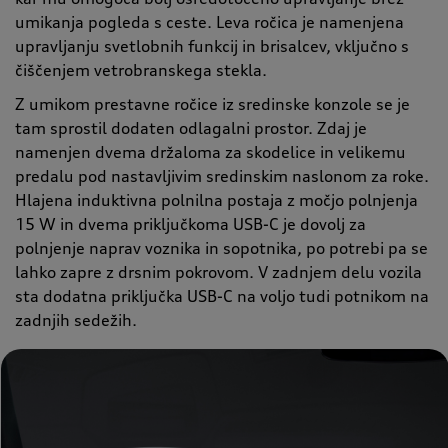
umikanja pogleda s ceste. Leva ročica je namenjena
upravljanju svetlobnih funkcij in brisalcev, vključno s
čiščenjem vetrobranskega stekla.
Z umikom prestavne ročice iz sredinske konzole se je
tam sprostil dodaten odlagalni prostor. Zdaj je
namenjen dvema držaloma za skodelice in velikemu
predalu pod nastavljivim sredinskim naslonom za roke.
Hlajena induktivna polnilna postaja z močjo polnjenja
15 W in dvema priključkoma USB-C je dovolj za
polnjenje naprav voznika in sopotnika, po potrebi pa se
lahko zapre z drsnim pokrovom. V zadnjem delu vozila
sta dodatna priključka USB-C na voljo tudi potnikom na
zadnjih sedežih.