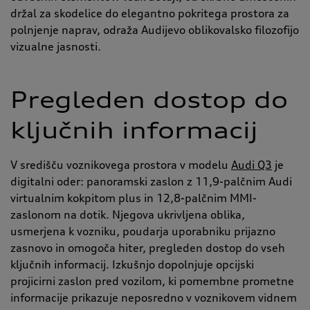
držal za skodelice do elegantno pokritega prostora za
polnjenje naprav, odraža Audijevo oblikovalsko filozofijo
vizualne jasnosti.
Pregleden dostop do
ključnih informacij
V središču voznikovega prostora v modelu
Audi Q3
je
digitalni oder: panoramski zaslon z 11,9-palčnim Audi
virtualnim kokpitom plus in 12,8-palčnim MMI-
zaslonom na dotik. Njegova ukrivljena oblika,
usmerjena k vozniku, poudarja uporabniku prijazno
zasnovo in omogoča hiter, pregleden dostop do vseh
ključnih informacij. Izkušnjo dopolnjuje opcijski
projicirni zaslon pred vozilom, ki pomembne prometne
informacije prikazuje neposredno v voznikovem vidnem