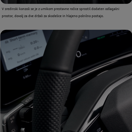
V sredinski konzoli se je z umikom prestavne ročice sprostil dodaten odlagalni
prostor, dovolj za dve držali za skodelice in hlajeno polnilno postajo.