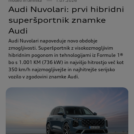
modeli in tehnika
1.07.2026
Audi Nuvolari: prvi hibridni
superšportnik znamke
Audi
Audi Nuvolari napoveduje novo obdobje
zmogljivosti. Superšportnik z visokozmogljivim
hibridnim pogonom in tehnologijami iz Formule 1®
bo s 1.001 KM (736 kW) in najvišjo hitrostjo več kot
350 km/h najzmogljivejše in najhitrejše serijsko
vozilo v zgodovini znamke Audi.