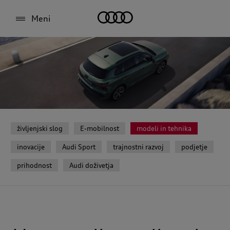
Meni
življenjski slog
E-mobilnost
modeli in tehnika
inovacije
Audi Sport
trajnostni razvoj
podjetje
prihodnost
Audi doživetja