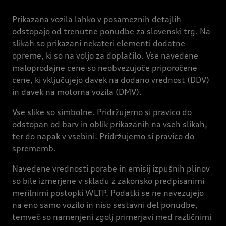
Prikazana vozila lahko v posameznih detajlih
odstopajo od trenutne ponudbe za slovenski trg. Na
slikah so prikazani nekateri elementi dodatne
opreme, ki so na voljo za doplačilo. Vse navedene
maloprodajne cene so neobvezujoče priporočene
cene, ki vključujejo davek na dodano vrednost (DDV)
in davek na motorna vozila (DMV).
Vse slike so simbolne. Pridržujemo si pravico do
odstopan od barv in oblik prikazanih na vseh slikah,
ter do napak v vsebini. Pridržujemo si pravico do
sprememb.
Navedene vrednosti porabe in emisij izpušnih plinov
so bile izmerjene v skladu z zakonsko predpisanimi
merilnimi postopki WLTP. Podatki se ne navezujejo
na eno samo vozilo in niso sestavni del ponudbe,
temveč so namenjeni zgolj primerjavi med različnimi