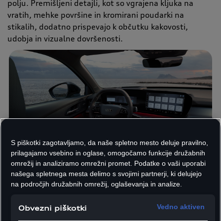
polju. Premišljeni detajli, kot so vgrajena kljuka na
vratih, mehke površine in kromirani poudarki na
stikalih, dodatno prispevajo k občutku kakovosti,
udobja in vizualne dovršenosti.
S piškotki zagotavljamo, da naše spletno mesto deluje pravilno,
prilagajamo vsebino in oglase, omogočamo funkcije družabnih
omrežij in analiziramo omrežni promet. Podatke o vaši uporabi
našega spletnega mesta delimo s svojimi partnerji, ki delujejo
na področjih družabnih omrežij, oglaševanja in analize.
Digitalni oder z 11,9-palčnim Audi virtualnim kokpitom plus in 12,8-palčnim
Vedno aktiven
Obvezni piškotki
MMI-zaslonom na dotik.