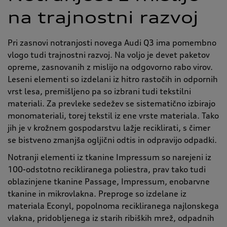
na trajnostni razvoj
Pri zasnovi notranjosti novega Audi Q3 ima pomembno
vlogo tudi trajnostni razvoj. Na voljo je devet paketov
opreme, zasnovanih z mislijo na odgovorno rabo virov.
Leseni elementi so izdelani iz hitro rastočih in odpornih
vrst lesa, premišljeno pa so izbrani tudi tekstilni
materiali. Za prevleke sedežev se sistematično izbirajo
monomateriali, torej tekstil iz ene vrste materiala. Tako
jih je v krožnem gospodarstvu lažje reciklirati, s čimer
se bistveno zmanjša ogljični odtis in odpravijo odpadki.
Notranji elementi iz tkanine Impressum so narejeni iz
100-odstotno recikliranega poliestra, prav tako tudi
oblazinjene tkanine Passage, Impressum, enobarvne
tkanine in mikrovlakna. Preproge so izdelane iz
materiala Econyl, popolnoma recikliranega najlonskega
vlakna, pridobljenega iz starih ribiških mrež, odpadnih