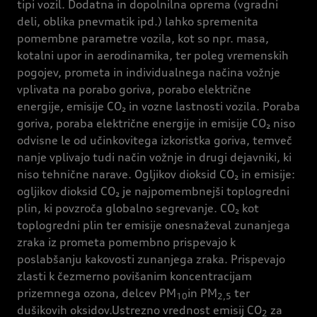
tipi vozil. Dodatna in dopolnilna oprema (vgradni
deli, oblika pnevmatik ipd.) lahko spremenita
pomembne parametre vozila, kot so npr. masa,
kotalni upor in aerodinamika, ter poleg vremenskih
pogojev, prometa in individualnega načina vožnje
vplivata na porabo goriva, porabo električne
energije, emisije CO₂ in vozne lastnosti vozila. Poraba
goriva, poraba električne energije in emisije CO₂ niso
odvisne le od učinkovitega izkoristka goriva, temveč
nanje vplivajo tudi način vožnje in drugi dejavniki, ki
niso tehnične narave. Ogljikov dioksid CO₂ in emisije:
ogljikov dioksid CO₂ je najpomembnejši toplogredni
plin, ki povzroča globalno segrevanje. CO₂ kot
toplogredni plin ter emisije onesnaževal zunanjega
zraka iz prometa pomembno prispevajo k
poslabšanju kakovosti zunanjega zraka. Prispevajo
zlasti k čezmerno povišanim koncentracijam
prizemnega ozona, delcev PM
in PM
ter
10
2,5
dušikovih oksidov.Ustrezno vrednost emisij CO
za
2