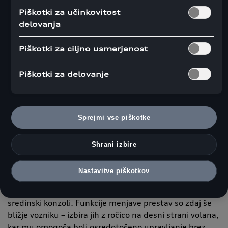
Piškotki za učinkovitost
delovanja
Več prostora
Piškotki za ciljno usmerjenost
zahvaljujoč
Piškotki za delovanje
inteligentnim
upravljalnim
Sprejmi vse piškotke
elementom
Shrani izbire
Povsem nova zasnova upravljalnih elementov na
Nastavitve piškotkov
obvolanskih ročicah modelu
Audi Q3
prinaša izboljšano
uporabniško izkušnjo in več prostora za shranjevanje v
sredinski konzoli. Funkcije menjave prestav so zdaj še
bližje vozniku – izbira jih z ročico na desni strani volana,
kar mu omogoča bolj osredotočeno upravljanje brez