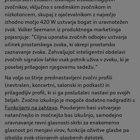
zvočnikov, vključno s sredinskim zvočnikom in
nizkotoncem, skupaj z ojačevalnikom z največjo
izhodno močjo 420 W ustvarja bogat in uravnotežen
zvok. Volker Seemann iz produktnega marketinga
pojasnjuje: "Ciljna uporaba zvočnih odbojev ustvarja
učinek prostorskega zvoka, ki okrepi prostorsko
zaznavanje zvoka. Zahvaljujoč inteligentni obdelavi
zvočnih signalov lahko vsak potnik uživa v zvoku, ki je
posebej prilagojen njegovemu sedežu."
Na voljo so štirje prednastavljeni zvočni profili
(nevtralen, koncertni, salonski in podkast) in
prilagodljiv profil, ki si ga poslušalec nastavi po svojih
željah. Zvočno izkušnjo je mogoče dodatno nadgraditi s
Funkcijami na zahtevo
. Poudarjeni basi ustvarjajo
natančnejšo in močnejšo bas izkušnjo, samodejno
uravnavanje ravni glasnosti skrbi za enakomerno
glasnost pri menjavi virov, funkcija oživitve glasbe pa
izboljša zvok stisnjenih glasbenih datotek.