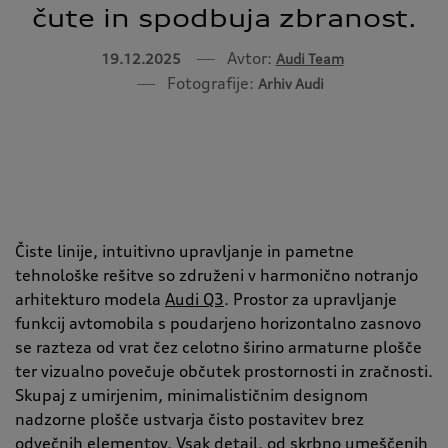
čute in spodbuja zbranost.
Avtor:
19.12.2025
Audi Team
Fotografije:
Arhiv Audi
Čiste linije, intuitivno upravljanje in pametne
tehnološke rešitve so združeni v harmonično notranjo
arhitekturo modela
Audi Q3
. Prostor za upravljanje
funkcij avtomobila s poudarjeno horizontalno zasnovo
se razteza od vrat čez celotno širino armaturne plošče
ter vizualno povečuje občutek prostornosti in zračnosti.
Skupaj z umirjenim, minimalističnim designom
nadzorne plošče ustvarja čisto postavitev brez
odvečnih elementov. Vsak detajl, od skrbno umeščenih