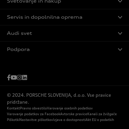
Svetovanje in nakup
Servis in dopolnilna oprema
Audi svet
Podpora
© 2024. PORSCHE SLOVENIJA, d.o.o. Vse pravice
pridržane.
Kontakt
Pravno obvestilo
Varovanje osebnih podatkov
Varovanje podatkov za Facebook
Avtorske pravice
Kanali za žvižgače
Piškotki
Nastavitve piškotkov
Izjava o dostopnosti
Akt EU o podatkih