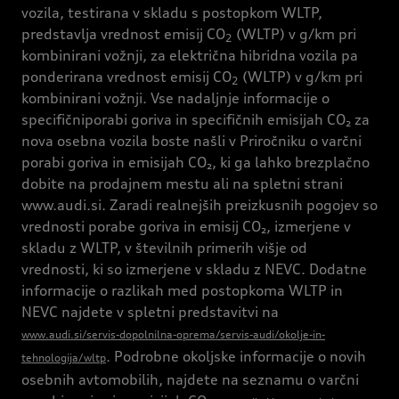
vozila, testirana v skladu s postopkom WLTP,
predstavlja vrednost emisij CO
(WLTP) v g/km pri
2
kombinirani vožnji, za električna hibridna vozila pa
ponderirana vrednost emisij CO
(WLTP) v g/km pri
2
kombinirani vožnji. Vse nadaljnje informacije o
specifičniporabi goriva in specifičnih emisijah CO₂ za
nova osebna vozila boste našli v Priročniku o varčni
porabi goriva in emisijah CO₂, ki ga lahko brezplačno
dobite na prodajnem mestu ali na spletni strani
www.audi.si. Zaradi realnejših preizkusnih pogojev so
vrednosti porabe goriva in emisij CO₂, izmerjene v
skladu z WLTP, v številnih primerih višje od
vrednosti, ki so izmerjene v skladu z NEVC. Dodatne
informacije o razlikah med postopkoma WLTP in
NEVC najdete v spletni predstavitvi na
www.audi.si/servis-dopolnilna-oprema/servis-audi/okolje-in-
. Podrobne okoljske informacije o novih
tehnologija/wltp
osebnih avtomobilih, najdete na seznamu o varčni