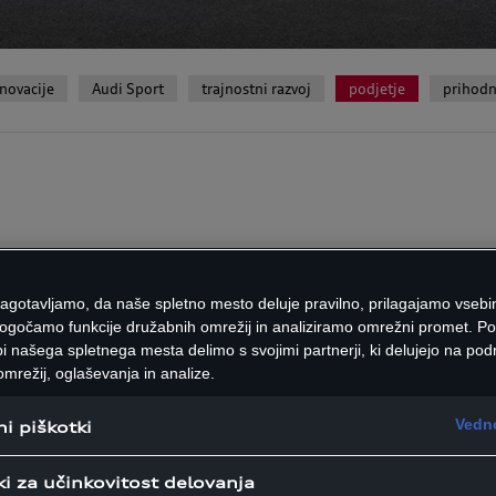
inovacije
Audi Sport
trajnostni razvoj
podjetje
prihodn
ivom Audi beleži ra
zagotavljamo, da naše spletno mesto deluje pravilno, prilagajamo vsebi
električnih vozil
ogočamo funkcije družabnih omrežij in analiziramo omrežni promet. P
i našega spletnega mesta delimo s svojimi partnerji, ki delujejo na podr
mrežij, oglaševanja in analize.
ti družbe Audi v prvem četrtle
Vedno
i piškotki
h prinašajo trenutne gospodarsk
ki za učinkovitost delovanja