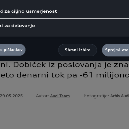
 vplivali na poslovanje, so sve
a konkurenca in politične nego
ki za ciljno usmerjenost
a Audi pohvali s približno 30-
ki za delovanje
čnih vozil v primerjavi z enaki
prvih treh mesecih letošnjega le
ve piškotkov
Shrani izbire
Sprejmi vse
kar predstavlja 12,4-odstotno 
i. Dobiček iz poslovanja je zn
neto denarni tok pa -61 milijono
Avtor:
Fotografije:
29.05.2025
Audi Team
Arhiv Aud