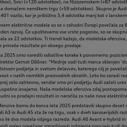
otkov), Švici (+120 odstotkov), na Nizozemskem (+87 odsto
 na domačem nemškem trgu (+59 odstotkov). Skupno je Audi 
01 vozilo, kar je približno 3,4 odstotka manj kot v lanskem
vsem električne modele so se v zahodni Evropi povečala za 8
en razvoj. Če upoštevamo vse vrste pogonov, so se skupna 
čala za 22 odstotkov. Ti trendi kažejo, da modelska ofenziva, 
prinaša rezultate pri obsegu prodaje.
ta 2025 smo naredili odločilne korake k ponovnemu pozicioni
irektor Gernot Döllner. "Mednje sodi tudi marca sklenjen 'd
stvom podjetja in svetom delavcev, katerega cilj je povečat
jivost v naših nemških proizvodnih obratih. Leto bo zaradi 
rej zelo zahtevno, vendar smo pri podjetju Audi začeli ures
di uspešno izvajamo. Naša modelska ofenziva zdaj postopoma
dni so prodajni rezultati in naročila za naše nove električ
fenzive bomo do konca leta 2025 predstavili skupno deset n
i A3 in Audi A5 sta že na trgu, vsak v dveh karoserijskih ra
na še dva modela višjega razreda: Audi A6 Avant e-hybrid in
ibridi poleg povečane zmogljivosti polnjenja ponujajo tudi do