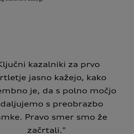
Ključni kazalniki za prvo
rtletje jasno kažejo, kako
mbno je, da s polno močjo
daljujemo s preobrazbo
mke. Pravo smer smo že
začrtali."