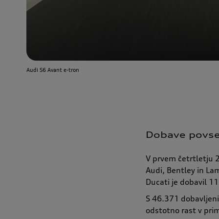
Audi S6 Avant
e-tron
Dobave povsem
V prvem četrtletju 
Audi, Bentley in La
Ducati je dobavil 1
S 46.371 dobavljeni
odstotno rast v prim