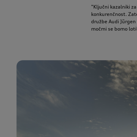
"Ključni kazalniki z
konkurenčnost. Zato
družbe Audi Jürgen 
močmi se bomo lotil