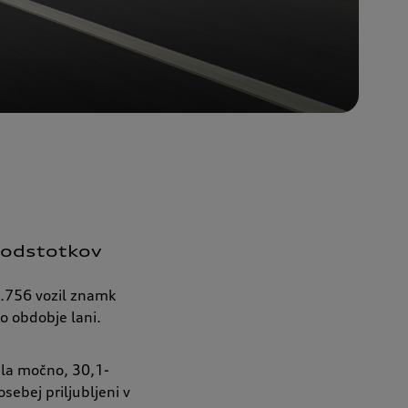
0 odstotkov
8.756 vozil znamk
o obdobje lani.
ila močno, 30,1-
sebej priljubljeni v