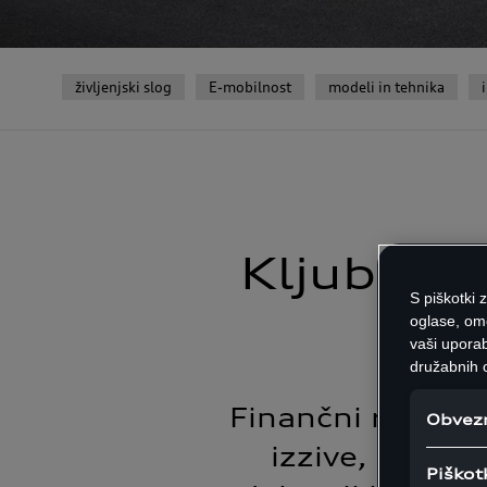
življenjski slog
E-mobilnost
modeli in tehnika
Kljub izz
S piškotki 
oglase, om
vaši uporab
družabnih o
Finančni rezulta
Obvezn
izzive, ki ji
Piškot