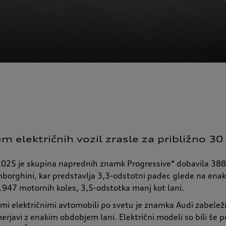
 električnih vozil zrasle za približno 3
2025 je skupina naprednih znamk Progressive* dobavila 38
mborghini, kar predstavlja 3,3-odstotni padec glede na enak
1.947 motornih koles, 3,5-odstotka manj kot lani.
mi električnimi avtomobili po svetu je znamka Audi zabelež
erjavi z enakim obdobjem lani. Električni modeli so bili še po