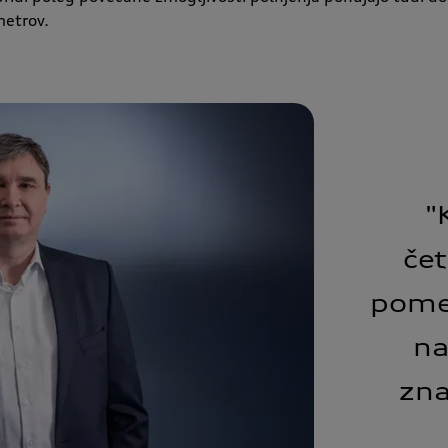
metrov.
"
čet
pome
na
zna