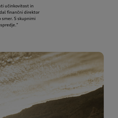
ti učinkovitost in
al finančni direktor
o smer. S skupnimi
ospredje."