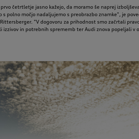
a prvo četrtletje jasno kažejo, da moramo še naprej izboljševa
 s polno močjo nadaljujemo s preobrazbo znamke", je poved
Rittersberger. "V dogovoru za prihodnost smo začrtali prav
i izzivov in potrebnih sprememb ter Audi znova popeljali v 