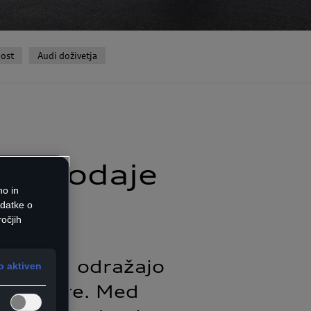
ost
Audi doživetja
st prodaje
no in
odatke o
očjih
tju 2025 odražajo
 aktiven
e razmere. Med