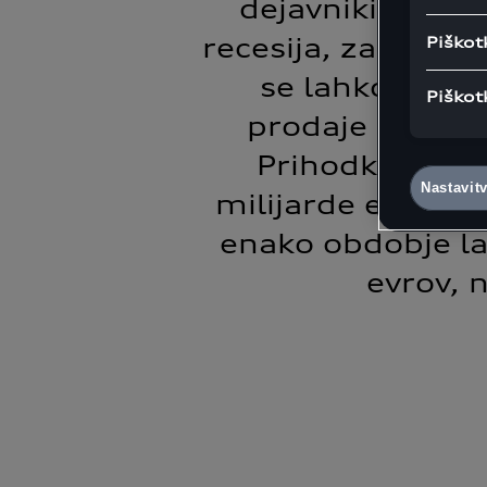
dejavniki, ki so
recesija, zaostren
Piškot
se lahko znamk
Piškot
prodaje elektri
Prihodki so v 
Nastavit
milijarde evrov, 
enako obdobje lan
evrov, 