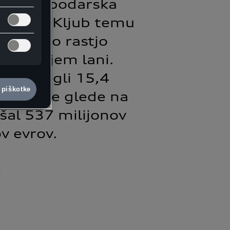
tovna gospodarska
tovosti. Kljub temu
odstotno rastjo
m obdobjem lani.
ta dosegli 15,4
 piškotke
povečanje glede na
ašal 537 milijonov
v evrov.
i