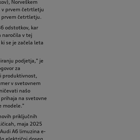
tkov), Norveškem
v prvem četrtletju
 prvem četrtletju.
6 odstotkov, kar
naročila v tej
ki se je začela leta
ranju podjetja," je
ogovor za
i produktivnost,
razmer v svetovnem
ničevati našo
 prihaja na svetovne
ne modele."
ovih priključnih
zličicah, maja 2025
 Audi A6 limuzina e-
lg električni doseg,