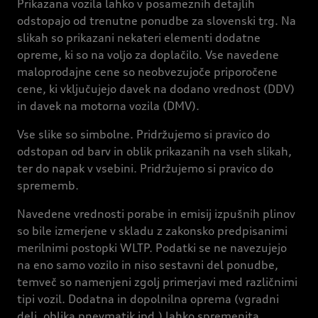
Prikazana vozila lahko v posameznih detajlih
odstopajo od trenutne ponudbe za slovenski trg. Na
slikah so prikazani nekateri elementi dodatne
opreme, ki so na voljo za doplačilo. Vse navedene
maloprodajne cene so neobvezujoče priporočene
cene, ki vključujejo davek na dodano vrednost (DDV)
in davek na motorna vozila (DMV).
Vse slike so simbolne. Pridržujemo si pravico do
odstopan od barv in oblik prikazanih na vseh slikah,
ter do napak v vsebini. Pridržujemo si pravico do
sprememb.
Navedene vrednosti porabe in emisij izpušnih plinov
so bile izmerjene v skladu z zakonsko predpisanimi
merilnimi postopki WLTP. Podatki se ne navezujejo
na eno samo vozilo in niso sestavni del ponudbe,
temveč so namenjeni zgolj primerjavi med različnimi
tipi vozil. Dodatna in dopolnilna oprema (vgradni
deli, oblika pnevmatik ipd.) lahko spremenita