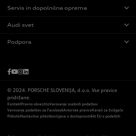
Servis in dopolnilna oprema
Audi svet
Podpora
© 2024. PORSCHE SLOVENIJA, d.o.o. Vse pravice
pridržane.
Kontakt
Pravno obvestilo
Varovanje osebnih podatkov
Varovanje podatkov za Facebook
Avtorske pravice
Kanali za žvižgače
Piškotki
Nastavitve piškotkov
Izjava o dostopnosti
Akt EU o podatkih