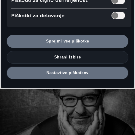
Piškotki za ciljno usmerjenost
Piškotki za delovanje
Sprejmi vse piškotke
Shrani izbire
Nastavitve piškotkov