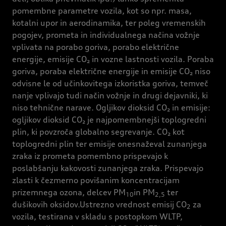
pomembne parametre vozila, kot so npr. masa,
kotalni upor in aerodinamika, ter poleg vremenskih
pogojev, prometa in individualnega načina vožnje
vplivata na porabo goriva, porabo električne
energije, emisije CO₂ in vozne lastnosti vozila. Poraba
goriva, poraba električne energije in emisije CO₂ niso
odvisne le od učinkovitega izkoristka goriva, temveč
nanje vplivajo tudi način vožnje in drugi dejavniki, ki
niso tehnične narave. Ogljikov dioksid CO₂ in emisije:
ogljikov dioksid CO₂ je najpomembnejši toplogredni
plin, ki povzroča globalno segrevanje. CO₂ kot
toplogredni plin ter emisije onesnaževal zunanjega
zraka iz prometa pomembno prispevajo k
poslabšanju kakovosti zunanjega zraka. Prispevajo
zlasti k čezmerno povišanim koncentracijam
prizemnega ozona, delcev PM
in PM
ter
10
2,5
dušikovih oksidov.Ustrezno vrednost emisij CO
za
2
vozila, testirana v skladu s postopkom WLTP,