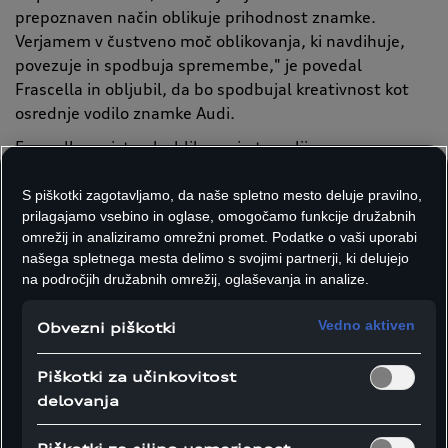
prepoznaven način oblikuje prihodnost znamke.
Verjamem v čustveno moč oblikovanja, ki navdihuje,
povezuje in spodbuja spremembe," je povedal
Frascella in obljubil, da bo spodbujal kreativnost kot
osrednje vodilo znamke Audi.
Frascellov pristop k oblikovanju temelji na
enostavnosti. "Moja strast je oblikovanje brez
odvečnega okrasja, ki ne sledi zgolj sodobnim trendom,
S piškotki zagotavljamo, da naše spletno mesto deluje pravilno,
prilagajamo vsebino in oglase, omogočamo funkcije družabnih
temveč uteleša brezčasno estetiko in prefinjenost."
omrežij in analiziramo omrežni promet. Podatke o vaši uporabi
Z Massimom Frascello bo znamka Audi začrtala smer
našega spletnega mesta delimo s svojimi partnerji, ki delujejo
razvoja prihodnjih generacij Audijevih modelov. V
na področjih družabnih omrežij, oglaševanja in analize.
naslednjih letih bodo številne tehnološke inovacije
odločilno spremenile oblikovno zasnovo in delovanje
Vedno aktiven
Obvezni piškotki
serijskih vozil v vseh segmentih. Zato je Audi nedavno
preoblikoval svoj oblikovalski oddelek, ki zdaj poroča
Piškotki za učinkovitost
neposredno predsedniku uprave.
delovanja