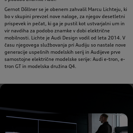
Gernot Döllner se je obenem zahvalil Marcu Lichteju, ki
bo v skupini prevzel nove naloge, za njegov desetletni
prispevek in pečat, ki ga je pustil kot ustvarjalni um in
vir navdiha za podobo znamke v dobi električne
mobilnosti. Lichte je Audi Design vodil od leta 2014. V
času njegovega službovanja pri Audiju so nastale nove
generacije uspešnih modelskih serij in Audijeve prve
samostojne električne modelske serije: Audi e-tron, e-
tron GT in modelska družina Q4.