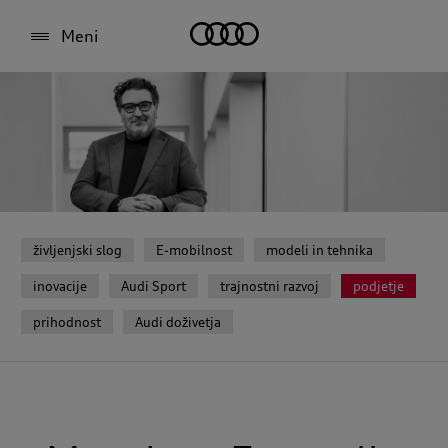
Meni
življenjski slog
E-mobilnost
modeli in tehnika
inovacije
Audi Sport
trajnostni razvoj
podjetje
prihodnost
Audi doživetja