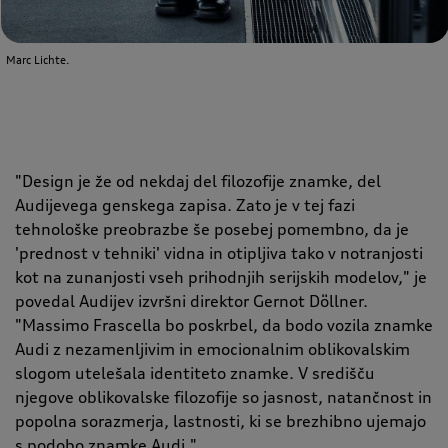
Marc Lichte.
"Design je že od nekdaj del filozofije znamke, del
Audijevega genskega zapisa. Zato je v tej fazi
tehnološke preobrazbe še posebej pomembno, da je
'prednost v tehniki' vidna in otipljiva tako v notranjosti
kot na zunanjosti vseh prihodnjih serijskih modelov," je
povedal Audijev izvršni direktor Gernot Döllner.
"Massimo Frascella bo poskrbel, da bodo vozila znamke
Audi z nezamenljivim in emocionalnim oblikovalskim
slogom utelešala identiteto znamke. V središču
njegove oblikovalske filozofije so jasnost, natančnost in
popolna sorazmerja, lastnosti, ki se brezhibno ujemajo
s podobo znamke Audi."