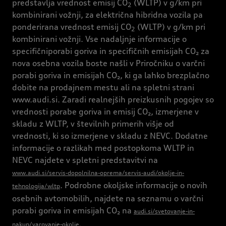
predstavlja vrednost emisij CO
(WLTP) v g/km pri
2
kombinirani vožnji, za električna hibridna vozila pa
ponderirana vrednost emisij CO
(WLTP) v g/km pri
2
kombinirani vožnji. Vse nadaljnje informacije o
specifičniporabi goriva in specifičnih emisijah CO₂ za
nova osebna vozila boste našli v Priročniku o varčni
porabi goriva in emisijah CO₂, ki ga lahko brezplačno
dobite na prodajnem mestu ali na spletni strani
www.audi.si. Zaradi realnejših preizkusnih pogojev so
vrednosti porabe goriva in emisij CO₂, izmerjene v
skladu z WLTP, v številnih primerih višje od
vrednosti, ki so izmerjene v skladu z NEVC. Dodatne
informacije o razlikah med postopkoma WLTP in
NEVC najdete v spletni predstavitvi na
www.audi.si/servis-dopolnilna-oprema/servis-audi/okolje-in-
. Podrobne okoljske informacije o novih
tehnologija/wltp
osebnih avtomobilih, najdete na seznamu o varčni
porabi goriva in emisijah CO₂ na
audi.si/svetovanje-in-
nakup/varovanje-okolje.