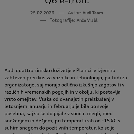
Q6 e-tron.
Avtor:
25.02.2026
Audi Team
Fotografije:
Anže Vrabl
Audi quattro zimsko doživetje v Planici je izjemno
zahteven preizkus za voznike in tehnologijo, pa tudi za
organizatorje, saj morajo odlično izkušnjo zagotoviti v
različnih vremenskih pogojih in v okolju, ki postavlja
vrsto omejitev. Vsaka od dvanajstih preizkušenj v
letošnjem januarju in februarju je bila po svoje
posebna, saj so se dogajale v soncu, megli, med
sneženjem in dežjem, pri temperaturah od -15 ºC s
suhim snegom do pozitivnih temperatur, ko se je