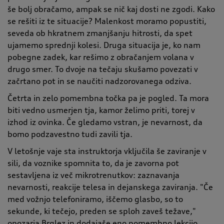
še bolj obračamo, ampak se nič kaj dosti ne zgodi. Kako
se rešiti iz te situacije? Malenkost moramo popustiti,
seveda ob hkratnem zmanjšanju hitrosti, da spet
ujamemo sprednji kolesi. Druga situacija je, ko nam
pobegne zadek, kar rešimo z obračanjem volana v
drugo smer. To dvoje na tečaju skušamo povezati v
začrtano pot in se naučiti nadzorovanega odziva.
Četrta in zelo pomembna točka pa je pogled. Ta mora
biti vedno usmerjen tja, kamor želimo priti, torej v
izhod iz ovinka. Če gledamo vstran, je nevarnost, da
bomo podzavestno tudi zavili tja.
V letošnje vaje sta instruktorja vključila še zaviranje v
sili, da voznike spomnita to, da je zavorna pot
sestavljena iz več mikrotrenutkov: zaznavanja
nevarnosti, reakcije telesa in dejanskega zaviranja.
"
Če
med vožnjo telefoniramo, iščemo glasbo, so to
sekunde, ki tečejo, preden se sploh zaveš težave,
"
opozarja Brglez in dodajaše eno pomembno lekcijo