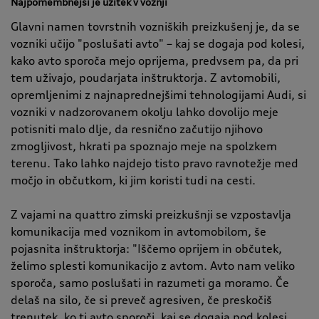
Najpomembnejši je užitek v vožnji
Glavni namen tovrstnih vozniških preizkušenj je, da se
vozniki učijo
"
poslušati avto
"
– kaj se dogaja pod kolesi,
kako avto sporoča mejo oprijema, predvsem pa, da pri
tem uživajo, poudarjata inštruktorja. Z avtomobili,
opremljenimi z najnaprednejšimi tehnologijami Audi, si
vozniki v nadzorovanem okolju lahko dovolijo meje
potisniti malo dlje, da resnično začutijo njihovo
zmogljivost, hkrati pa spoznajo meje na spolzkem
terenu. Tako lahko najdejo tisto pravo ravnotežje med
močjo in občutkom, ki jim koristi tudi na cesti.
Z vajami na quattro zimski preizkušnji se vzpostavlja
komunikacija med voznikom in avtomobilom, še
pojasnita inštruktorja:
"I
ščemo oprijem in občutek,
želimo splesti komunikacijo z avtom. Avto nam veliko
sporoča, samo poslušati in razumeti ga moramo. Če
delaš na silo, če si preveč agresiven, če preskočiš
trenutek, ko ti avto sporoči, kaj se dogaja pod kolesi,