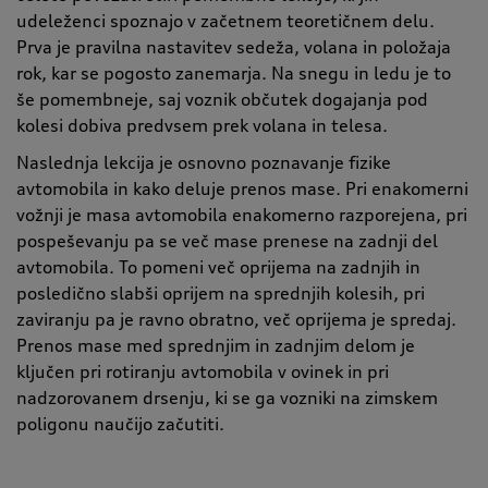
udeleženci spoznajo v začetnem teoretičnem delu.
Prva je pravilna nastavitev sedeža, volana in položaja
rok, kar se pogosto zanemarja. Na snegu in ledu je to
še pomembneje, saj voznik občutek dogajanja pod
kolesi dobiva predvsem prek volana in telesa.
Naslednja lekcija je osnovno poznavanje fizike
avtomobila in kako deluje prenos mase. Pri enakomerni
vožnji je masa avtomobila enakomerno razporejena, pri
pospeševanju pa se več mase prenese na zadnji del
avtomobila. To pomeni več oprijema na zadnjih in
posledično slabši oprijem na sprednjih kolesih, pri
zaviranju pa je ravno obratno, več oprijema je spredaj.
Prenos mase med sprednjim in zadnjim delom je
ključen pri rotiranju avtomobila v ovinek in pri
nadzorovanem drsenju, ki se ga vozniki na zimskem
poligonu naučijo začutiti.