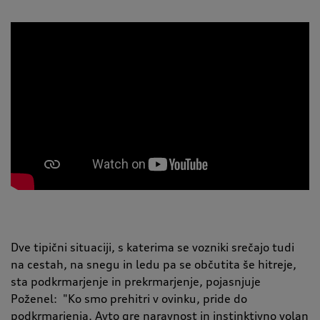
Dve tipični situaciji, s katerima se vozniki srečajo tudi
na cestah, na snegu in ledu pa se občutita še hitreje,
sta podkrmarjenje in prekrmarjenje, pojasnjuje
Poženel:
"
Ko smo prehitri v ovinku, pride do
podkrmarjenja. Avto gre naravnost in instinktivno volan