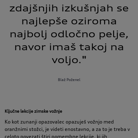
zdajšnjih izkušnjah se
najlepše oziroma
najbolj odločno pelje,
navor imaš takoj na
voljo.
"
Blaž Poženel
Ključne lekcije zimske vožnje
Ko kot zunanji opazovalec opazuješ vožnjo med
oranžnimi stožci, je videti enostavno, a za to je treba v
celoto povezati štiri pomembne lekcije, ki jih