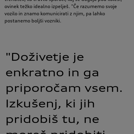
ovinek težko idealno izpelješ.
"
Če razumemo svoje
vozilo in znamo komunicirati z njim, pa lahko
postanemo boljši vozniki.
"Doživetje 
je 
enkratno 
in 
ga 
priporočam 
vsem. 
Izkušenj, 
ki 
jih 
pridobiš 
tu, 
ne 