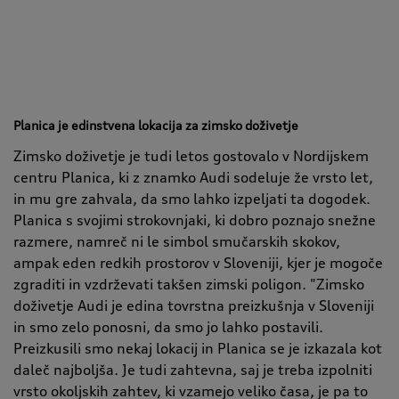
Planica je edinstvena lokacija za zimsko doživetje
Zimsko doživetje je tudi letos gostovalo v Nordijskem
centru Planica, ki z znamko Audi sodeluje že vrsto let,
in mu gre zahvala, da smo lahko izpeljati ta dogodek.
Planica s svojimi strokovnjaki, ki dobro poznajo snežne
razmere, namreč ni le simbol smučarskih skokov,
ampak eden redkih prostorov v Sloveniji, kjer je mogoče
zgraditi in vzdrževati takšen zimski poligon.
"
Zimsko
doživetje Audi je edina tovrstna preizkušnja v Sloveniji
in smo zelo ponosni, da smo jo lahko postavili.
Preizkusili smo nekaj lokacij in Planica se je izkazala kot
daleč najboljša. Je tudi zahtevna, saj je treba izpolniti
vrsto okoljskih zahtev, ki vzamejo veliko časa, je pa to