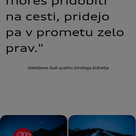
moreš 
pridobiti 
na 
cesti, 
pridejo 
pa 
v 
prometu 
zelo 
prav."
Udeleženec Audi quattro zimskega doživetja