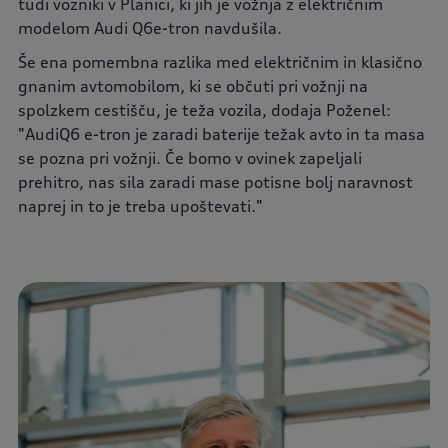
tudi vozniki v Planici, ki jih je vožnja z električnim
modelom Audi Q6e-tron navdušila.
Še ena pomembna razlika med električnim in klasično
gnanim avtomobilom, ki se občuti pri vožnji na
spolzkem cestišču, je teža vozila, dodaja Poženel:
"
AudiQ6 e-tron je zaradi baterije težak avto in ta masa
se pozna pri vožnji. Če bomo v ovinek zapeljali
prehitro, nas sila zaradi mase potisne bolj naravnost
naprej in to je treba upoštevati.
"