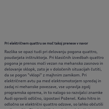
Pri električnem quattru se moč takoj prenese v navor
Razlika se opazi tudi pri delovanju pogona quattro,
poudarjata inštruktorja. Pri klasičnih izvedbah quattro
pogona je prenos moči vezan na mehansko zasnovo in
delovanje sklopk, zato je v določenih situacijah čutiti,
da se pogon
"
vklopi
"
z majhnim zamikom. Pri
električnem avtu pa med elektromotorjem spredaj in
zadaj ni mehanske povezave, vse upravlja zgolj
programska oprema, in to nalogo so razvijalci znamke
Audi opravili odlično, izpostavi Poženel. Kako hitro in
odločno se električni quattro odzove, so lahko občutili