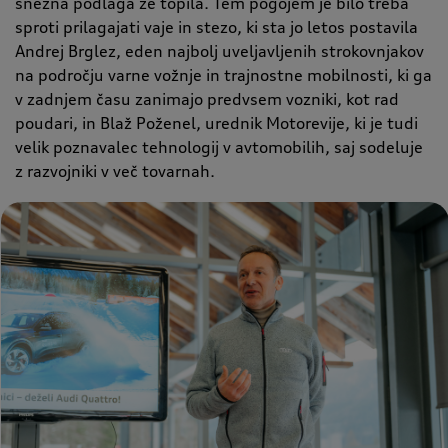
snežna podlaga že topila. Tem pogojem je bilo treba
sproti prilagajati vaje in stezo, ki sta jo letos postavila
Andrej Brglez, eden najbolj uveljavljenih strokovnjakov
na področju varne vožnje in trajnostne mobilnosti, ki ga
v zadnjem času zanimajo predvsem vozniki, kot rad
poudari, in Blaž Poženel, urednik Motorevije, ki je tudi
velik poznavalec tehnologij v avtomobilih, saj sodeluje
z razvojniki v več tovarnah.