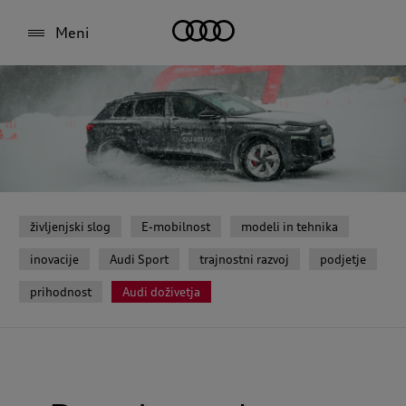
Meni
življenjski slog
E-mobilnost
modeli in tehnika
inovacije
Audi Sport
trajnostni razvoj
podjetje
prihodnost
Audi doživetja