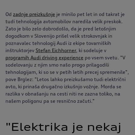
Od
zadnje preizkušnje
je minilo pet let in od takrat je
tudi tehnologija avtomobilov naredila velik preskok.
Zato je bilo zelo dobrodošlo, da je pred letošnjim
dogodkom v Slovenijo prišel velik strokovnjak in
poznavalec tehnologij Audi iz ekipe tovarniških
inštruktorjev
Stefan Eichhorner
, ki sodeluje v
programih Audi driving experience
po vsem svetu.
"
V
sodelovanju z njim smo našo progo prilagodili
tehnologijam, ki so se v petih letih precej spremenile
"
,
pove Brglez:
"
Letos lahko preizkušamo tudi električni
avto, ki prinaša drugačno izkušnjo vožnje. Morda se
razlika v obnašanju na cesti niti ne zazna toliko, na
našem poligonu pa se resnično začuti.
"
"Elektrika 
je 
nekaj 