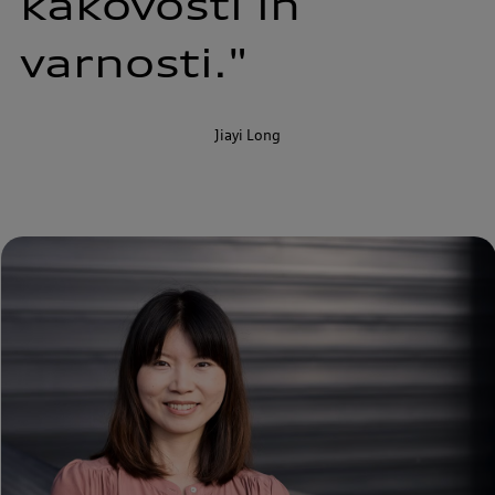
kakovosti 
in 
varnosti."
Jiayi Long