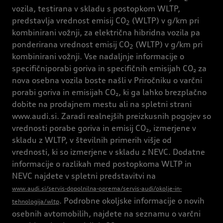
vozila, testirana v skladu s postopkom WLTP,
predstavlja vrednost emisij CO
(WLTP) v g/km pri
2
kombinirani vožnji, za električna hibridna vozila pa
ponderirana vrednost emisij CO
(WLTP) v g/km pri
2
kombinirani vožnji. Vse nadaljnje informacije o
specifičniporabi goriva in specifičnih emisijah CO₂ za
nova osebna vozila boste našli v Priročniku o varčni
porabi goriva in emisijah CO₂, ki ga lahko brezplačno
dobite na prodajnem mestu ali na spletni strani
www.audi.si. Zaradi realnejših preizkusnih pogojev so
vrednosti porabe goriva in emisij CO₂, izmerjene v
skladu z WLTP, v številnih primerih višje od
vrednosti, ki so izmerjene v skladu z NEVC. Dodatne
informacije o razlikah med postopkoma WLTP in
NEVC najdete v spletni predstavitvi na
www.audi.si/servis-dopolnilna-oprema/servis-audi/okolje-in-
. Podrobne okoljske informacije o novih
tehnologija/wltp
osebnih avtomobilih, najdete na seznamu o varčni