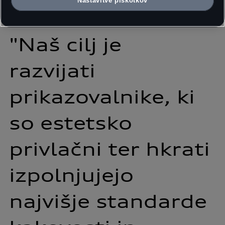
Nastavitve piškotkov
"Naš 
cilj 
je 
razvijati 
prikazovalnike, 
ki 
so 
estetsko 
privlačni 
ter 
hkrati 
izpolnjujejo 
najvišje 
standarde 