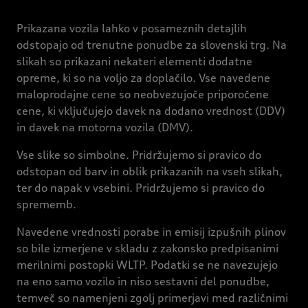
Prikazana vozila lahko v posameznih detajlih
odstopajo od trenutne ponudbe za slovenski trg. Na
slikah so prikazani nekateri elementi dodatne
opreme, ki so na voljo za doplačilo. Vse navedene
maloprodajne cene so neobvezujoče priporočene
cene, ki vključujejo davek na dodano vrednost (DDV)
in davek na motorna vozila (DMV).
Vse slike so simbolne. Pridržujemo si pravico do
odstopan od barv in oblik prikazanih na vseh slikah,
ter do napak v vsebini. Pridržujemo si pravico do
sprememb.
Navedene vrednosti porabe in emisij izpušnih plinov
so bile izmerjene v skladu z zakonsko predpisanimi
merilnimi postopki WLTP. Podatki se ne navezujejo
na eno samo vozilo in niso sestavni del ponudbe,
temveč so namenjeni zgolj primerjavi med različnimi