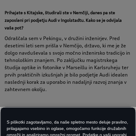
Prihajate s Kitajske, študirali ste v Nemčiji, danes pa ste
zaposleni pri podjetju Audi v Ingolstadtu. Kako se je odvijala
vaša pot?
Odraščala sem v Pekingu, v družini inženirjev. Pred
desetimi leti sem prišla v Nemčijo, državo, ki me je že
dolgo navduševala s svojo močno inženirsko tradicijo in
tehnološkim znanjem. Po zaključku magistrskega
študija optike in fotonike v Marseillu in Karlsruheju ter
prvih praktičnih izkušnjah je bilo podjetje Audi idealen
naslednji korak za uporabo in nadaljnji razvoj znanja v
zahtevnem okolju.
Pri Audiju skupaj z ekipo razvijate napredne prikazovalne
sisteme. Kako v praksi poteka vaše delo?
S piškotki zagotavljamo, da naše spletno mesto deluje pravilno,
Moje delo prinaša številne vznemirljive izzive.
prilagajamo vsebino in oglase, omogočamo funkcije družabnih
omrežij in analiziramo omrežni promet. Podatke o vaši uporabi
Osredotočam se na nenehno izboljševanje zmogljivosti