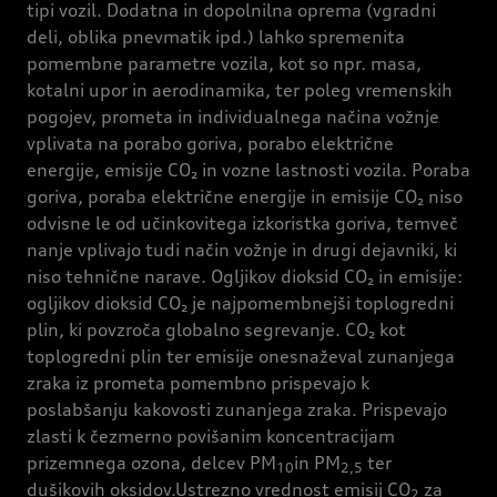
tipi vozil. Dodatna in dopolnilna oprema (vgradni
deli, oblika pnevmatik ipd.) lahko spremenita
pomembne parametre vozila, kot so npr. masa,
kotalni upor in aerodinamika, ter poleg vremenskih
pogojev, prometa in individualnega načina vožnje
vplivata na porabo goriva, porabo električne
energije, emisije CO₂ in vozne lastnosti vozila. Poraba
goriva, poraba električne energije in emisije CO₂ niso
odvisne le od učinkovitega izkoristka goriva, temveč
nanje vplivajo tudi način vožnje in drugi dejavniki, ki
niso tehnične narave. Ogljikov dioksid CO₂ in emisije:
ogljikov dioksid CO₂ je najpomembnejši toplogredni
plin, ki povzroča globalno segrevanje. CO₂ kot
toplogredni plin ter emisije onesnaževal zunanjega
zraka iz prometa pomembno prispevajo k
poslabšanju kakovosti zunanjega zraka. Prispevajo
zlasti k čezmerno povišanim koncentracijam
prizemnega ozona, delcev PM
in PM
ter
10
2,5
dušikovih oksidov.Ustrezno vrednost emisij CO
za
2