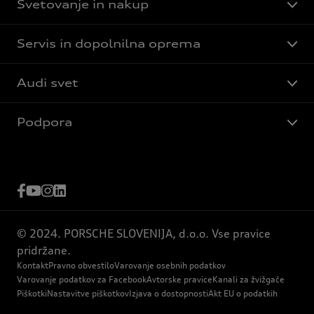
Svetovanje in nakup
Servis in dopolnilna oprema
Audi svet
Podpora
© 2024. PORSCHE SLOVENIJA, d.o.o. Vse pravice
pridržane.
Kontakt
Pravno obvestilo
Varovanje osebnih podatkov
Varovanje podatkov za Facebook
Avtorske pravice
Kanali za žvižgače
Piškotki
Nastavitve piškotkov
Izjava o dostopnosti
Akt EU o podatkih