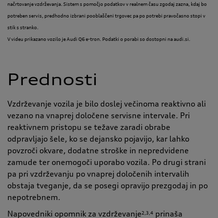
načrtovanje vzdrževanja. Sistem s pomočjo podatkov v realnem času zgodaj zazna, kdaj bo
potreben servis, predhodno izbrani pooblaščeni trgovec pa po potrebi pravočasno stopi v
stik s stranko.
V videu prikazano vozilo je Audi Q6 e-tron. Podatki o porabi so dostopni na audi.si.
Prednosti
Vzdrževanje vozila je bilo doslej večinoma reaktivno ali
vezano na vnaprej določene servisne intervale. Pri
reaktivnem pristopu se težave zaradi obrabe
odpravljajo šele, ko se dejansko pojavijo, kar lahko
povzroči okvare, dodatne stroške in nepredvidene
zamude ter onemogoči uporabo vozila. Po drugi strani
pa pri vzdrževanju po vnaprej določenih intervalih
obstaja tveganje, da se posegi opravijo prezgodaj in po
nepotrebnem.
Napovedniki opomnik za vzdrževanje
prinaša
2,3,4