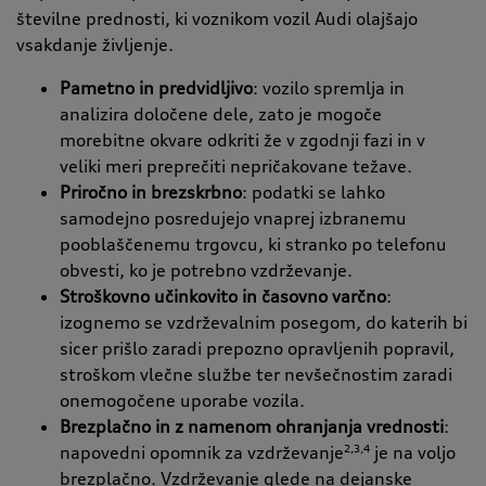
številne prednosti, ki voznikom vozil Audi olajšajo
vsakdanje življenje.
Pametno in predvidljivo
: vozilo spremlja in
analizira določene dele, zato je mogoče
morebitne okvare odkriti že v zgodnji fazi in v
veliki meri preprečiti nepričakovane težave.
Priročno in brezskrbno
: podatki se lahko
samodejno posredujejo vnaprej izbranemu
pooblaščenemu trgovcu, ki stranko po telefonu
obvesti, ko je potrebno vzdrževanje.
Stroškovno učinkovito in časovno varčno
:
izognemo se vzdrževalnim posegom, do katerih bi
sicer prišlo zaradi prepozno opravljenih popravil,
stroškom vlečne službe ter nevšečnostim zaradi
onemogočene uporabe vozila.
Brezplačno in z namenom ohranjanja vrednosti
:
napovedni opomnik za vzdrževanje
2,3,4
je na voljo
brezplačno. Vzdrževanje glede na dejanske