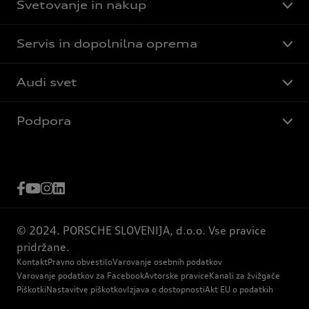
Svetovanje in nakup
Servis in dopolnilna oprema
Audi svet
Podpora
© 2024. PORSCHE SLOVENIJA, d.o.o. Vse pravice
pridržane.
Kontakt
Pravno obvestilo
Varovanje osebnih podatkov
Varovanje podatkov za Facebook
Avtorske pravice
Kanali za žvižgače
Piškotki
Nastavitve piškotkov
Izjava o dostopnosti
Akt EU o podatkih