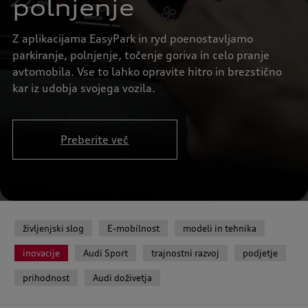
polnjenje
Z aplikacijama EasyPark in ryd poenostavljamo
parkiranje, polnjenje, točenje goriva in celo pranje
avtomobila. Vse to lahko opravite hitro in brezstično
kar iz udobja svojega vozila.
Preberite več
življenjski slog
E-mobilnost
modeli in tehnika
inovacije
Audi Sport
trajnostni razvoj
podjetje
prihodnost
Audi doživetja