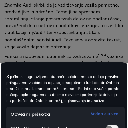
Znamka Audi skrbi, da je vzdrževanje vozila pametno,
predvidljivo in priročno. Temelji na sprotnem
spremljanju stanja posameznih delov na podlagi časa,
prevoženih kilometrov in podatkov senzorjev, obvestilih
v aplikaciji myAudi
ter vzpostavljanju stika s
1
pooblaščenimi servisi Audi. Tako servis opravite takrat,
ko ga vozilo dejansko potrebuje.
Funkcija napovedni opomnik za vzdrževanje
2, 3, 4
voznike
vozil Audi opozori, ko posamezni deli zaradi obrabe ne
delujejo več optimalno ali ko je smiseln pregled. Vozilo
s pomočjo občutljive senzorske tehnologije in sprotne
S piškotki zagotavljamo, da naše spletno mesto deluje pravilno,
prilagajamo vsebino in oglase, omogočamo funkcije družabnih
analize podatkov zaznava obstoječe ali pričakovane
omrežij in analiziramo omrežni promet. Podatke o vaši uporabi
potrebe po vzdrževanju in popravilih. Senzorji med
našega spletnega mesta delimo s svojimi partnerji, ki delujejo
vožnjo zbirajo podatke iz določenih delov, analitično
na področjih družabnih omrežij, oglaševanja in analize.
orodje pa jih primerja z optimalnimi vrednostmi
brezhibno delujočih komponent in na tej podlagi
Vedno aktiven
Obvezni piškotki
predvidi potrebo po vzdrževanju. Cilj je določiti
najprimernejši trenutek za servis.