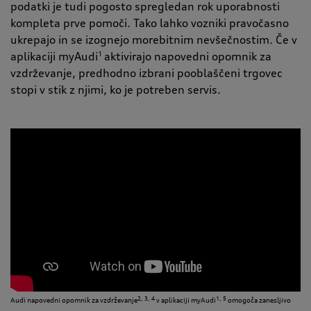
podatki je tudi pogosto spregledan rok uporabnosti
kompleta prve pomoči. Tako lahko vozniki pravočasno
ukrepajo in se izognejo morebitnim nevšečnostim. Če v
aplikaciji myAudi
1
aktivirajo napovedni opomnik za
vzdrževanje, predhodno izbrani pooblaščeni trgovec
stopi v stik z njimi, ko je potreben servis.
2, 3, 4
1, 5
Audi napovedni opomnik za vzdrževanje
v aplikaciji myAudi
omogoča zanesljivo