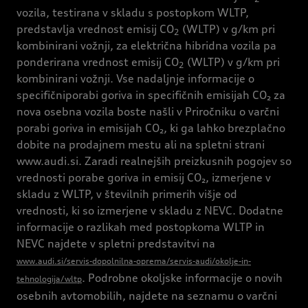
vozila, testirana v skladu s postopkom WLTP,
predstavlja vrednost emisij CO
(WLTP) v g/km pri
2
kombinirani vožnji, za električna hibridna vozila pa
ponderirana vrednost emisij CO
(WLTP) v g/km pri
2
kombinirani vožnji. Vse nadaljnje informacije o
specifičniporabi goriva in specifičnih emisijah CO₂ za
nova osebna vozila boste našli v Priročniku o varčni
porabi goriva in emisijah CO₂, ki ga lahko brezplačno
dobite na prodajnem mestu ali na spletni strani
www.audi.si. Zaradi realnejših preizkusnih pogojev so
vrednosti porabe goriva in emisij CO₂, izmerjene v
skladu z WLTP, v številnih primerih višje od
vrednosti, ki so izmerjene v skladu z NEVC. Dodatne
informacije o razlikah med postopkoma WLTP in
NEVC najdete v spletni predstavitvi na
www.audi.si/servis-dopolnilna-oprema/servis-audi/okolje-in-
. Podrobne okoljske informacije o novih
tehnologija/wltp
osebnih avtomobilih, najdete na seznamu o varčni