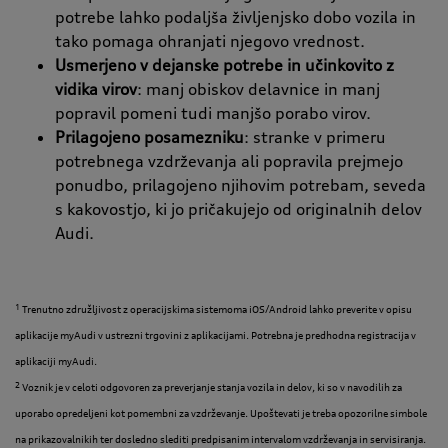
potrebe lahko podaljša življenjsko dobo vozila in
tako pomaga ohranjati njegovo vrednost.
Usmerjeno v dejanske potrebe in učinkovito z
vidika virov
: manj obiskov delavnice in manj
popravil pomeni tudi manjšo porabo virov.
Prilagojeno posamezniku
: stranke v primeru
potrebnega vzdrževanja ali popravila prejmejo
ponudbo, prilagojeno njihovim potrebam, seveda
s kakovostjo, ki jo pričakujejo od originalnih delov
Audi.
1
Trenutno združljivost z operacijskima sistemoma iOS/Android lahko preverite v opisu
aplikacije myAudi v ustrezni trgovini z aplikacijami. Potrebna je predhodna registracija v
aplikaciji myAudi.
2
Voznik je v celoti odgovoren za preverjanje stanja vozila in delov, ki so v navodilih za
uporabo opredeljeni kot pomembni za vzdrževanje. Upoštevati je treba opozorilne simbole
na prikazovalnikih ter dosledno slediti predpisanim intervalom vzdrževanja in servisiranja.