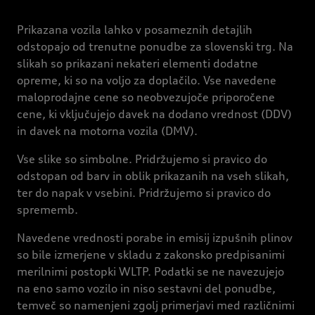
Prikazana vozila lahko v posameznih detajlih
odstopajo od trenutne ponudbe za slovenski trg. Na
slikah so prikazani nekateri elementi dodatne
opreme, ki so na voljo za doplačilo. Vse navedene
maloprodajne cene so neobvezujoče priporočene
cene, ki vključujejo davek na dodano vrednost (DDV)
in davek na motorna vozila (DMV).
Vse slike so simbolne. Pridržujemo si pravico do
odstopan od barv in oblik prikazanih na vseh slikah,
ter do napak v vsebini. Pridržujemo si pravico do
sprememb.
Navedene vrednosti porabe in emisij izpušnih plinov
so bile izmerjene v skladu z zakonsko predpisanimi
merilnimi postopki WLTP. Podatki se ne navezujejo
na eno samo vozilo in niso sestavni del ponudbe,
temveč so namenjeni zgolj primerjavi med različnimi