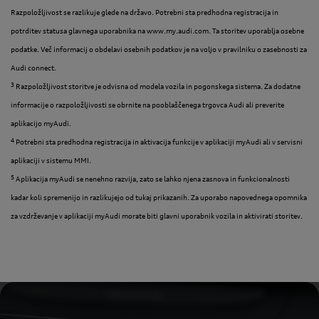
Razpoložljivost se razlikuje glede na državo. Potrebni sta predhodna registracija in
potrditev statusa glavnega uporabnika na www.my.audi.com. Ta storitev uporablja osebne
podatke. Več informacij o obdelavi osebnih podatkov je na voljo v pravilniku o zasebnosti za
Audi connect.
3
Razpoložljivost storitve je odvisna od modela vozila in pogonskega sistema. Za dodatne
informacije o razpoložljivosti se obrnite na pooblaščenega trgovca Audi ali preverite
aplikacijo myAudi.
4
Potrebni sta predhodna registracija in aktivacija funkcije v aplikaciji myAudi ali v servisni
aplikaciji v sistemu MMI.
5
Aplikacija myAudi se nenehno razvija, zato se lahko njena zasnova in funkcionalnosti
kadar koli spremenijo in razlikujejo od tukaj prikazanih. Za uporabo napovednega opomnika
za vzdrževanje v aplikaciji myAudi morate biti glavni uporabnik vozila in aktivirati storitev.