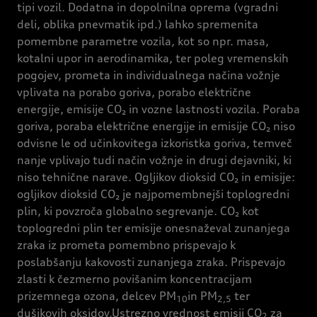
tipi vozil. Dodatna in dopolnilna oprema (vgradni
deli, oblika pnevmatik ipd.) lahko spremenita
pomembne parametre vozila, kot so npr. masa,
kotalni upor in aerodinamika, ter poleg vremenskih
pogojev, prometa in individualnega načina vožnje
vplivata na porabo goriva, porabo električne
energije, emisije CO₂ in vozne lastnosti vozila. Poraba
goriva, poraba električne energije in emisije CO₂ niso
odvisne le od učinkovitega izkoristka goriva, temveč
nanje vplivajo tudi način vožnje in drugi dejavniki, ki
niso tehnične narave. Ogljikov dioksid CO₂ in emisije:
ogljikov dioksid CO₂ je najpomembnejši toplogredni
plin, ki povzroča globalno segrevanje. CO₂ kot
toplogredni plin ter emisije onesnaževal zunanjega
zraka iz prometa pomembno prispevajo k
poslabšanju kakovosti zunanjega zraka. Prispevajo
zlasti k čezmerno povišanim koncentracijam
prizemnega ozona, delcev PM
in PM
ter
10
2,5
dušikovih oksidov.Ustrezno vrednost emisij CO
za
2