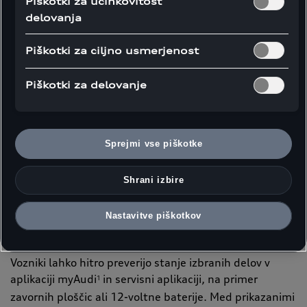
Piškotki za učinkovitost
delovanja
Piškotki za ciljno usmerjenost
Piškotki za delovanje
Sprejmi vse piškotke
Audi Q6 Sportback e-tron
Shrani izbire
Nastavitve piškotkov
Tehnologija
Vozniki lahko hitro preverijo stanje izbranih delov v
aplikaciji myAudi
in servisni aplikaciji, na primer
1
zavornih ploščic ali 12-voltne baterije. Med prikazanimi