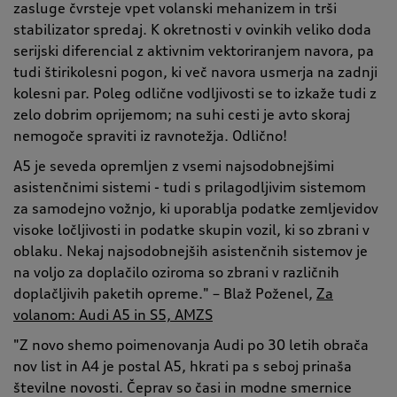
zasluge čvrsteje vpet volanski mehanizem in trši
stabilizator spredaj. K okretnosti v ovinkih veliko doda
serijski diferencial z aktivnim vektoriranjem navora, pa
tudi štirikolesni pogon, ki več navora usmerja na zadnji
kolesni par. Poleg odlične vodljivosti se to izkaže tudi z
zelo dobrim oprijemom; na suhi cesti je avto skoraj
nemogoče spraviti iz ravnotežja. Odlično!
A5 je seveda opremljen z vsemi najsodobnejšimi
asistenčnimi sistemi - tudi s prilagodljivim sistemom
za samodejno vožnjo, ki uporablja podatke zemljevidov
visoke ločljivosti in podatke skupin vozil, ki so zbrani v
oblaku. Nekaj najsodobnejših asistenčnih sistemov je
na voljo za doplačilo oziroma so zbrani v različnih
doplačljivih paketih opreme." – Blaž Poženel,
Za
volanom: Audi A5 in S5, AMZS
"Z novo shemo poimenovanja Audi po 30 letih obrača
nov list in A4 je postal A5, hkrati pa s seboj prinaša
številne novosti. Čeprav so časi in modne smernice