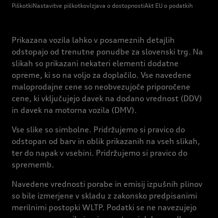
Piškotki
Nastavitve piškotkov
Izjava o dostopnosti
Akt EU o podatkih
Prikazana vozila lahko v posameznih detajlih
odstopajo od trenutne ponudbe za slovenski trg. Na
slikah so prikazani nekateri elementi dodatne
opreme, ki so na voljo za doplačilo. Vse navedene
maloprodajne cene so neobvezujoče priporočene
cene, ki vključujejo davek na dodano vrednost (DDV)
in davek na motorna vozila (DMV).
Vse slike so simbolne. Pridržujemo si pravico do
odstopan od barv in oblik prikazanih na vseh slikah,
ter do napak v vsebini. Pridržujemo si pravico do
sprememb.
Navedene vrednosti porabe in emisij izpušnih plinov
so bile izmerjene v skladu z zakonsko predpisanimi
merilnimi postopki WLTP. Podatki se ne navezujejo