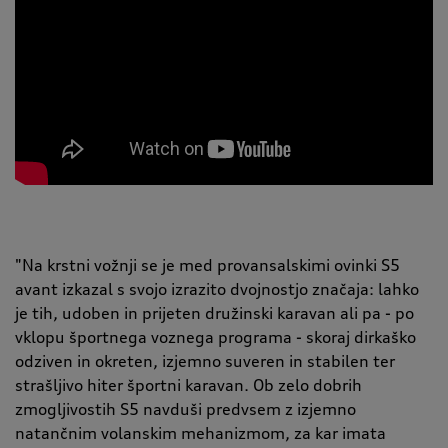
"Na krstni vožnji se je med provansalskimi ovinki S5
avant izkazal s svojo izrazito dvojnostjo značaja: lahko
je tih, udoben in prijeten družinski karavan ali pa - po
vklopu športnega voznega programa - skoraj dirkaško
odziven in okreten, izjemno suveren in stabilen ter
strašljivo hiter športni karavan. Ob zelo dobrih
zmogljivostih S5 navduši predvsem z izjemno
natančnim volanskim mehanizmom, za kar imata