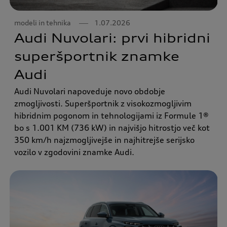
modeli in tehnika
1.07.2026
Audi Nuvolari: prvi hibridni
superšportnik znamke
Audi
Audi Nuvolari napoveduje novo obdobje
zmogljivosti. Superšportnik z visokozmogljivim
hibridnim pogonom in tehnologijami iz Formule 1®
bo s 1.001 KM (736 kW) in najvišjo hitrostjo več kot
350 km/h najzmogljivejše in najhitrejše serijsko
vozilo v zgodovini znamke Audi.