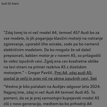
Audi S5 Avant
"Zdaj torej to ni več model A4, temveč A5? Audi bo za
vse modele, ki jih poganjajo klasični motorji na notranje
zgorevanje, uporabil lihe oznake, sode pa bo namenil
električnim modelom. Da bo mogoče že od daleč
prepoznati, kakšen motor je v novem A5, so prilagodili
še videz izpušnih cevi. Zgolj ena cev kvadratne oblike
na levi strani na primer razkriva A5 z dizelskim
motorjem." – Gregor Pavšič,
Prej A4, zdaj audi A5:
postal je večji in prav nič ne skriva izpušnih cevi, Siol
"Vredno je bilo počakati na Audijev odgovor leta 2024.
Najprej ime, zdaj ni več Audi A4 temveč Audi A5. To
pomeni, da se je prej samostojni kupejevski model A5
zlil z novo generacijo, medtem ko bo prihodnji A4