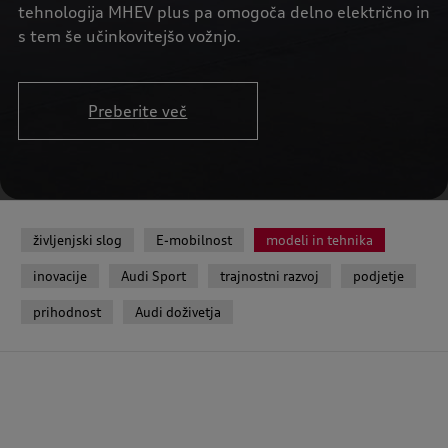
tehnologija MHEV plus pa omogoča delno električno in
s tem še učinkovitejšo vožnjo.
Preberite več
življenjski slog
E-mobilnost
modeli in tehnika
inovacije
Audi Sport
trajnostni razvoj
podjetje
prihodnost
Audi doživetja