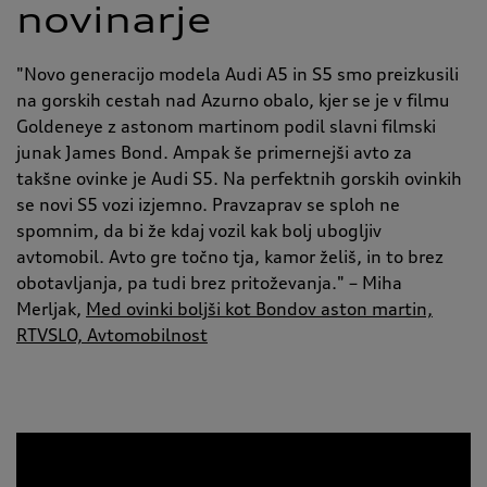
novinarje
"Novo generacijo modela Audi A5 in S5 smo preizkusili
na gorskih cestah nad Azurno obalo, kjer se je v filmu
Goldeneye z astonom martinom podil slavni filmski
junak James Bond. Ampak še primernejši avto za
takšne ovinke je Audi S5. Na perfektnih gorskih ovinkih
se novi S5 vozi izjemno. Pravzaprav se sploh ne
spomnim, da bi že kdaj vozil kak bolj ubogljiv
avtomobil. Avto gre točno tja, kamor želiš, in to brez
obotavljanja, pa tudi brez pritoževanja." – Miha
Merljak,
Med ovinki boljši kot Bondov aston martin,
RTVSLO, Avtomobilnost