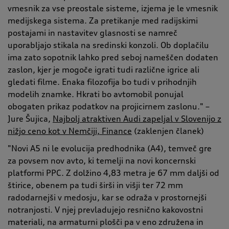
vmesnik za vse preostale sisteme, izjema je le vmesnik
medijskega sistema. Za pretikanje med radijskimi
postajami in nastavitev glasnosti se namreč
uporabljajo stikala na sredinski konzoli. Ob doplačilu
ima zato sopotnik lahko pred seboj nameščen dodaten
zaslon, kjer je mogoče igrati tudi različne igrice ali
gledati filme. Enaka filozofija bo tudi v prihodnjih
modelih znamke. Hkrati bo avtomobil ponujal
obogaten prikaz podatkov na projicirnem zaslonu." –
Jure Šujica,
Najbolj atraktiven Audi zapeljal v Slovenijo z
nižjo ceno kot v Nemčiji, Finance
(zaklenjen članek)
"Novi A5 ni le evolucija predhodnika (A4), temveč gre
za povsem nov avto, ki temelji na novi koncernski
platformi PPC. Z dolžino 4,83 metra je 67 mm daljši od
štirice, obenem pa tudi širši in višji ter 72 mm
radodarnejši v medosju, kar se odraža v prostornejši
notranjosti. V njej prevladujejo resnično kakovostni
materiali, na armaturni plošči pa v eno združena in