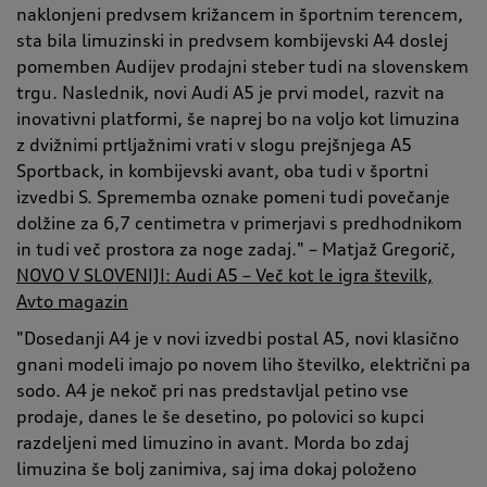
naklonjeni predvsem križancem in športnim terencem,
sta bila limuzinski in predvsem kombijevski A4 doslej
pomemben Audijev prodajni steber tudi na slovenskem
trgu. Naslednik, novi Audi A5 je prvi model, razvit na
inovativni platformi, še naprej bo na voljo kot limuzina
z dvižnimi prtljažnimi vrati v slogu prejšnjega A5
Sportback, in kombijevski avant, oba tudi v športni
izvedbi S. Sprememba oznake pomeni tudi povečanje
dolžine za 6,7 centimetra v primerjavi s predhodnikom
in tudi več prostora za noge zadaj." – Matjaž Gregorič,
NOVO V SLOVENIJI: Audi A5 – Več kot le igra številk,
Avto magazin
"Dosedanji A4 je v novi izvedbi postal A5, novi klasično
gnani modeli imajo po novem liho številko, električni pa
sodo. A4 je nekoč pri nas predstavljal petino vse
prodaje, danes le še desetino, po polovici so kupci
razdeljeni med limuzino in avant. Morda bo zdaj
limuzina še bolj zanimiva, saj ima dokaj položeno