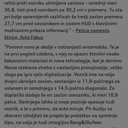
rahlo proti vozniku ukrivljena zaslona – osrednji meri
36,8, tisti pred voznikom pa 30,2 cm v premeru. Tu sta
pri bolje opremljenih različicah še tretji zaslon premera
27,7 cm pred sovoznikom in sistem HUD s številnimi
možnostmi prikaza informacij." –
Petica namesto
štirice, Avto Fokus
"Povsem novo je okolje v notranjosti avtomobila. Ta je
na prvi pogled udobna, v njej so opazni številni visoko
kakovostni materiali in nova tehnologija, kot je denimo
fiksna steklena streha z nastavljivo prosojnostjo, veliko
vlogo pa igra vpliv digitalizacije. Voznik ima na voljo
dvojni ukrivljen zaslon, sestavljen iz 11,9-palčnega za
volanom in osrednjega s 14,5-palčno diagonalo. Za
doplačilo dodajo še en zaslon sovozniku, ki meri 10,9
palca. Slednjega lahko iz svoje pozicije opazuje tudi
voznik, a le v primeru, da avto miruje. Pri Audiju so
obenem izboljšali še projekcijo podatkov na sprednjo
šipo, na voljo je tudi zmogljivo Bang&Olufsen