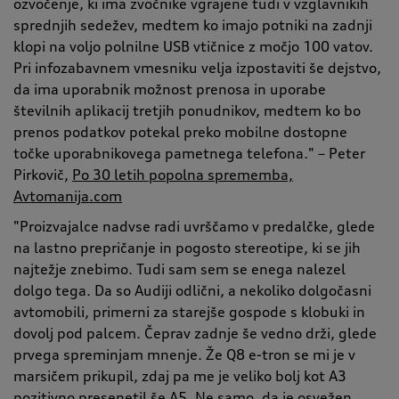
ozvočenje, ki ima zvočnike vgrajene tudi v vzglavnikih
sprednjih sedežev, medtem ko imajo potniki na zadnji
klopi na voljo polnilne USB vtičnice z močjo 100 vatov.
Pri infozabavnem vmesniku velja izpostaviti še dejstvo,
da ima uporabnik možnost prenosa in uporabe
številnih aplikacij tretjih ponudnikov, medtem ko bo
prenos podatkov potekal preko mobilne dostopne
točke uporabnikovega pametnega telefona." – Peter
Pirkovič,
Po 30 letih popolna sprememba,
Avtomanija.com
"Proizvajalce nadvse radi uvrščamo v predalčke, glede
na lastno prepričanje in pogosto stereotipe, ki se jih
najtežje znebimo. Tudi sam sem se enega nalezel
dolgo tega. Da so Audiji odlični, a nekoliko dolgočasni
avtomobili, primerni za starejše gospode s klobuki in
dovolj pod palcem. Čeprav zadnje še vedno drži, glede
prvega spreminjam mnenje. Že Q8 e-tron se mi je v
marsičem prikupil, zdaj pa me je veliko bolj kot A3
pozitivno presenetil še A5. Ne samo, da je osvežen