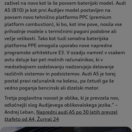
zaživel na novo kot le še povsem baterijski model. Audi
A5 (B10) je kot prvi Audijev model postavljen na
povsem novo tehnično platformo PPC (premium
platform combustion), ki bo, kot ime pove, nosila vse
prihodnje modele s termičnimi pogoni podobne ali
večje velikosti. Tako kot tudi sorodna baterijska
platforma PPE omogoča uporabo nove napredne
programske arhitekture E3. V ozadju namreč v vsakem
avtu deluje kar pet močnih računalnikov, ki v
medsebojnem sodelovanju nadzorujejo delovanje
različnih sistemov in podsistemov. Audi A5 je torej
postal pravi računalnik na kolesu, pa četudi ga še
vedno poganja bencinski ali dizelski motor.
Tretja poglavitna novost je oblika, ki je prevzela nov,
odločnejši slog Audijevega oblikovalskega jezika." –
Andrej Leban,
Napredni audi A5 po 30 letih prevzel
štafeto od A4, Žurnal 24