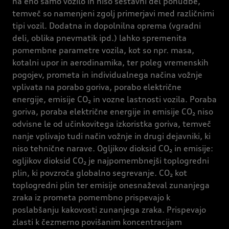
na eno samo vozilo in niso sestavni del ponudbe,
temveč so namenjeni zgolj primerjavi med različnimi
tipi vozil. Dodatna in dopolnilna oprema (vgradni
deli, oblika pnevmatik ipd.) lahko spremenita
pomembne parametre vozila, kot so npr. masa,
kotalni upor in aerodinamika, ter poleg vremenskih
pogojev, prometa in individualnega načina vožnje
vplivata na porabo goriva, porabo električne
energije, emisije CO₂ in vozne lastnosti vozila. Poraba
goriva, poraba električne energije in emisije CO₂ niso
odvisne le od učinkovitega izkoristka goriva, temveč
nanje vplivajo tudi način vožnje in drugi dejavniki, ki
niso tehnične narave. Ogljikov dioksid CO₂ in emisije:
ogljikov dioksid CO₂ je najpomembnejši toplogredni
plin, ki povzroča globalno segrevanje. CO₂ kot
toplogredni plin ter emisije onesnaževal zunanjega
zraka iz prometa pomembno prispevajo k
poslabšanju kakovosti zunanjega zraka. Prispevajo
zlasti k čezmerno povišanim koncentracijam