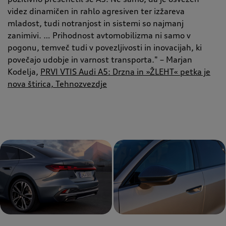
videz dinamičen in rahlo agresiven ter izžareva
mladost, tudi notranjost in sistemi so najmanj
zanimivi. … Prihodnost avtomobilizma ni samo v
pogonu, temveč tudi v povezljivosti in inovacijah, ki
povečajo udobje in varnost transporta." – Marjan
Kodelja,
PRVI VTIS Audi A5: Drzna in »ŽLEHT« petka je
nova štirica, Tehnozvezdje