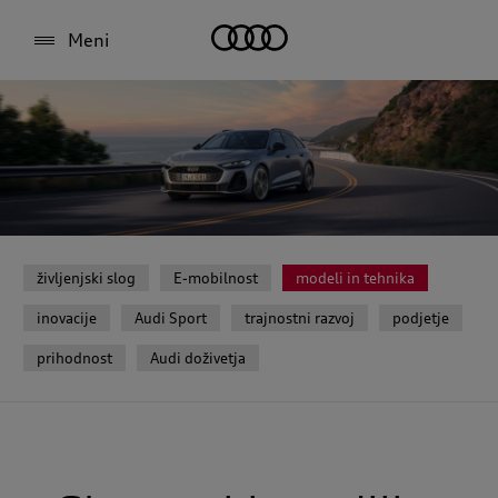
Meni
življenjski slog
E-mobilnost
modeli in tehnika
inovacije
Audi Sport
trajnostni razvoj
podjetje
prihodnost
Audi doživetja