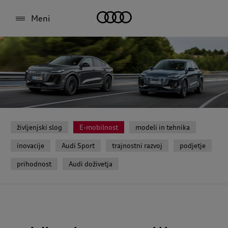
Meni
življenjski slog
E-mobilnost
modeli in tehnika
inovacije
Audi Sport
trajnostni razvoj
podjetje
prihodnost
Audi doživetja