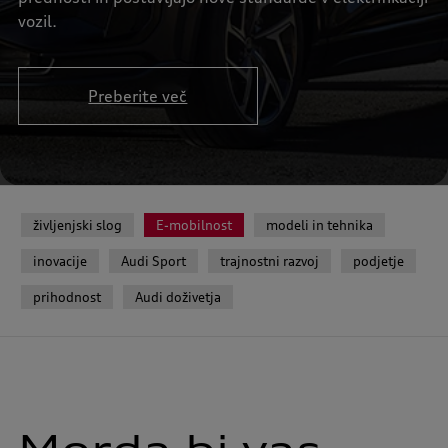
vozil.
Preberite več
življenjski slog
E-mobilnost
modeli in tehnika
inovacije
Audi Sport
trajnostni razvoj
podjetje
prihodnost
Audi doživetja