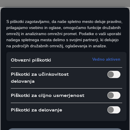
Novo razvito visokonapetostno baterijo za platformo PPE sestavlja dvanajst
modulov s 180 prizmatičnimi celicami s skupno bruto kapaciteto 100 kWh.
S piškotki zagotavljamo, da naše spletno mesto deluje pravilno,
prilagajamo vsebino in oglase, omogočamo funkcije družabnih
omrežij in analiziramo omrežni promet. Podatke o vaši uporabi
našega spletnega mesta delimo s svojimi partnerji, ki delujejo
Za potrebe proizvodnje modela Audi Q6 e-tron dnevno
na področjih družabnih omrežij, oglaševanja in analize.
sestavijo približno tisoč visokonapetostnih baterij, 90
odstotkov dela je avtomatiziranega. Čas izdelave
Vedno aktiven
Obvezni piškotki
posamezne baterije se je s prvotnih dveh ur skrajšal na
zgolj 55 minut. Baterija za vozila, ki temeljijo na
Piškotki za učinkovitost
platformi PPE, je sestavljena iz dvanajstih modulov s
delovanja
skupno 180 prizmatičnimi celicami. Znatno povečanje
celic v primerjavi s prejšnjimi modeli je neposredno
Piškotki za ciljno usmerjenost
povezano s sistemsko napetostjo 800 voltov, kar
zagotavlja optimalno razmerje med dosegom in
Piškotki za delovanje
zmogljivostjo polnjenja. Razmerje med nikljem,
kobaltom in manganom v celicah je približno 8:1:1, pri
čemer so zmanjšali delež kobalta in povečali delež