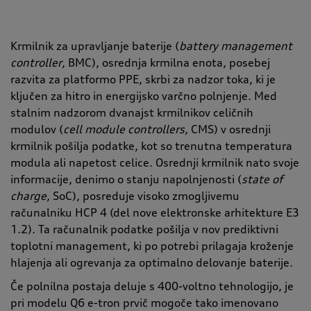
Krmilnik za upravljanje baterije (
battery management
controller
, BMC), osrednja krmilna enota, posebej
razvita za platformo PPE, skrbi za nadzor toka, ki je
ključen za hitro in energijsko varčno polnjenje. Med
stalnim nadzorom dvanajst krmilnikov celičnih
modulov (
cell module controllers
, CMS) v osrednji
krmilnik pošilja podatke, kot so trenutna temperatura
modula ali napetost celice. Osrednji krmilnik nato svoje
informacije, denimo o stanju napolnjenosti (
state of
charge
, SoC), posreduje visoko zmogljivemu
računalniku HCP 4 (del nove elektronske arhitekture E3
1.2). Ta računalnik podatke pošilja v nov prediktivni
toplotni management, ki po potrebi prilagaja kroženje
hlajenja ali ogrevanja za optimalno delovanje baterije.
Če polnilna postaja deluje s 400-voltno tehnologijo, je
pri modelu Q6 e-tron prvič mogoče tako imenovano