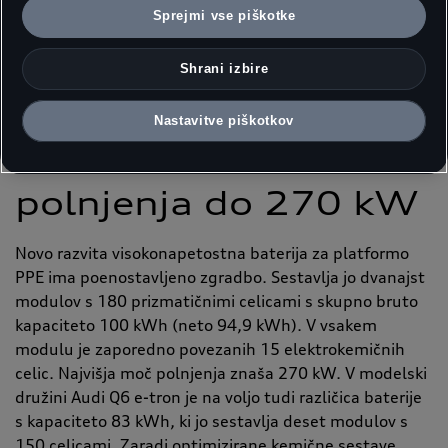
niklja, kar bistveno prispeva k večji energijski gostoti
Sprejmi vse piškotke
baterije.
Shrani izbire
Kapaciteta baterije
Nastavitve piškotkov
100 kWh in moč
polnjenja do 270 kW
Novo razvita visokonapetostna baterija za platformo
PPE ima poenostavljeno zgradbo. Sestavlja jo dvanajst
modulov s 180 prizmatičnimi celicami s skupno bruto
kapaciteto 100 kWh (neto 94,9 kWh). V vsakem
modulu je zaporedno povezanih 15 elektrokemičnih
celic. Najvišja moč polnjenja znaša 270 kW. V modelski
družini Audi Q6 e-tron je na voljo tudi različica baterije
s kapaciteto 83 kWh, ki jo sestavlja deset modulov s
150 celicami. Zaradi optimizirane kemične sestave