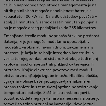
celic in naprednega toplotnega managementa je na
hitrih polnilnicah mogoče napolnjenost baterije s
kapaciteto 100 kWh z 10 na 80 odstotkov povečati v
zgolj 21 minutah. V samo desetih minutah polnjenja
pa je mogoče doseg podaljšati za do 255 kilometrov.
Zmanjšano število modulov prinaša številne prednosti.
Baterija, ki jo je mogoče modularno uporabljati v
modelih z visokim ali ravnim dnom, zavzame manj
prostora, je lažja in se bolje integrira v konstrukcijo
vozila ter njegov hladilni sistem. Potrebuje tudi manj
kablov in visokonapetostnih priključkov ter vijačnih
pritrditev. Krajše električne povezave med moduli
bistveno zmanjšujejo izgube in težo. Hladilna plošča,
vgrajena v ohišje baterije, zagotavlja enakomeren
prenos toplote in s tem skoraj optimalno vzdrževanje
temperature baterije. Zaščitni stranski pragovi iz
toplotno obdelanega jekla niso nameščeni na baterijo,
temveč so trdno pritrjeni na karoserijo. Nova je tudi