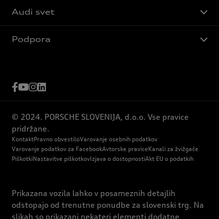
Audi svet
Podpora
© 2024. PORSCHE SLOVENIJA, d.o.o. Vse pravice
pridržane.
Kontakt
Pravno obvestilo
Varovanje osebnih podatkov
Varovanje podatkov za Facebook
Avtorske pravice
Kanali za žvižgače
Piškotki
Nastavitve piškotkov
Izjava o dostopnosti
Akt EU o podatkih
Prikazana vozila lahko v posameznih detajlih
odstopajo od trenutne ponudbe za slovenski trg. Na
slikah so prikazani nekateri elementi dodatne