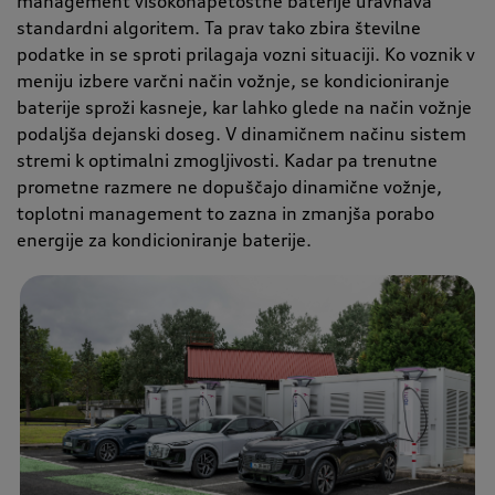
management visokonapetostne baterije uravnava
standardni algoritem. Ta prav tako zbira številne
podatke in se sproti prilagaja vozni situaciji. Ko voznik v
meniju izbere varčni način vožnje, se kondicioniranje
baterije sproži kasneje, kar lahko glede na način vožnje
podaljša dejanski doseg. V dinamičnem načinu sistem
stremi k optimalni zmogljivosti. Kadar pa trenutne
prometne razmere ne dopuščajo dinamične vožnje,
toplotni management to zazna in zmanjša porabo
energije za kondicioniranje baterije.