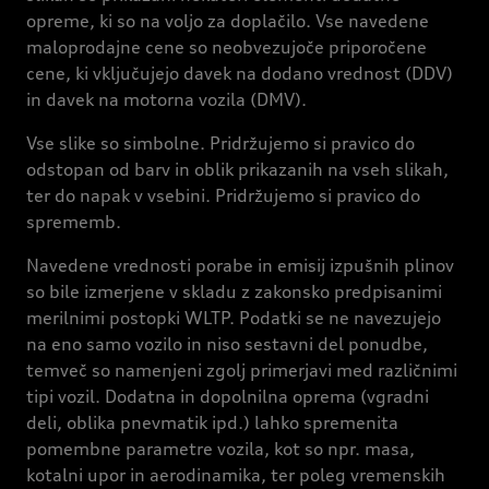
opreme, ki so na voljo za doplačilo. Vse navedene
maloprodajne cene so neobvezujoče priporočene
cene, ki vključujejo davek na dodano vrednost (DDV)
in davek na motorna vozila (DMV).
Vse slike so simbolne. Pridržujemo si pravico do
odstopan od barv in oblik prikazanih na vseh slikah,
ter do napak v vsebini. Pridržujemo si pravico do
sprememb.
Navedene vrednosti porabe in emisij izpušnih plinov
so bile izmerjene v skladu z zakonsko predpisanimi
merilnimi postopki WLTP. Podatki se ne navezujejo
na eno samo vozilo in niso sestavni del ponudbe,
temveč so namenjeni zgolj primerjavi med različnimi
tipi vozil. Dodatna in dopolnilna oprema (vgradni
deli, oblika pnevmatik ipd.) lahko spremenita
pomembne parametre vozila, kot so npr. masa,
kotalni upor in aerodinamika, ter poleg vremenskih