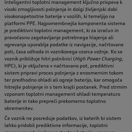
Inteligentni toplotni management ključno prispeva k
visoki zmogljivosti polnjenja in dolgi življenjski dobi
visokonapetostne baterije v vozilih, ki temeljijo na
platformi PPE. Najpomembnejša komponenta sistema
je prediktivni toplotni management, ki za izračun in
pravočasno zagotavljanje potrebnega hlajenja ali
ogrevanja uporablja podatke iz navigacije, načrtovane
poti, časa odhoda in voznikovega vzorca vožnje. Ko se
voznik približuje hitri polnilnici (
High Power Charging
,
HPC), ki je vključena v načrtovano pot, prediktivni
sistem pripravi proces polnjenja z enosmernim tokom
ter predhodno ohladi ali ogreje baterijo, kar omogoča
hitrejše polnjenje in s tem krajši postanek. Pred strmim
vzponom toplotni management ohladi temperaturo
baterije in tako prepreči prekomerno toplotno
obremenitev.
Če voznik ne posreduje podatkov, iz katerih bi sistem
lahko pridobil prediktivne informacije, toplotni