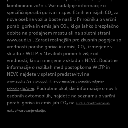
kombinirani vožnji. Vse nadaljnje informacije o
specifičniporabi goriva in specifičnih emisijah CO₂ za
nova osebna vozila boste našli v Priročniku o varčni
porabi goriva in emisijah CO₂, ki ga lahko brezplačno
dobite na prodajnem mestu ali na spletni strani
www.audi.si. Zaradi realnejših preizkusnih pogojev so
vrednosti porabe goriva in emisij CO₂, izmerjene v
skladu z WLTP, v številnih primerih višje od
vrednosti, ki so izmerjene v skladu z NEVC. Dodatne
informacije o razlikah med postopkoma WLTP in
NEVC najdete v spletni predstavitvi na
www.audi.si/servis-dopolnilna-oprema/servis-audi/okolje-in-
. Podrobne okoljske informacije o novih
tehnologija/wltp
osebnih avtomobilih, najdete na seznamu o varčni
porabi goriva in emisijah CO₂ na
audi.si/svetovanje-in-
nakup/varovanje-okolje.