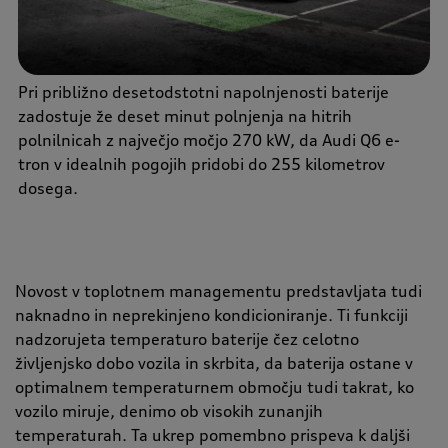
Pri približno desetodstotni napolnjenosti baterije
zadostuje že deset minut polnjenja na hitrih
polnilnicah z največjo močjo 270 kW, da Audi Q6 e-
tron v idealnih pogojih pridobi do 255 kilometrov
dosega.
Novost v toplotnem managementu predstavljata tudi
naknadno in neprekinjeno kondicioniranje. Ti funkciji
nadzorujeta temperaturo baterije čez celotno
življenjsko dobo vozila in skrbita, da baterija ostane v
optimalnem temperaturnem območju tudi takrat, ko
vozilo miruje, denimo ob visokih zunanjih
temperaturah. Ta ukrep pomembno prispeva k daljši