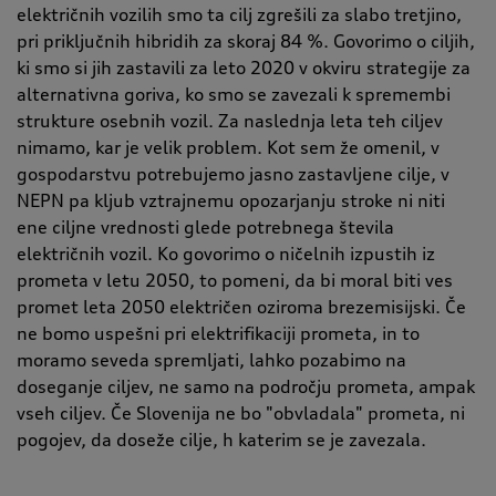
električnih vozilih smo ta cilj zgrešili za slabo tretjino,
pri priključnih hibridih za skoraj 84 %. Govorimo o ciljih,
ki smo si jih zastavili za leto 2020 v okviru strategije za
alternativna goriva, ko smo se zavezali k spremembi
strukture osebnih vozil. Za naslednja leta teh ciljev
nimamo, kar je velik problem. Kot sem že omenil, v
gospodarstvu potrebujemo jasno zastavljene cilje, v
NEPN pa kljub vztrajnemu opozarjanju stroke ni niti
ene ciljne vrednosti glede potrebnega števila
električnih vozil. Ko govorimo o ničelnih izpustih iz
prometa v letu 2050, to pomeni, da bi moral biti ves
promet leta 2050 električen oziroma brezemisijski. Če
ne bomo uspešni pri elektrifikaciji prometa, in to
moramo seveda spremljati, lahko pozabimo na
doseganje ciljev, ne samo na področju prometa, ampak
vseh ciljev. Če Slovenija ne bo "obvladala" prometa, ni
pogojev, da doseže cilje, h katerim se je zavezala.