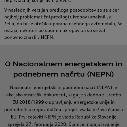
neprivlačna, kot je javni prevoz.
V naslednjih verzijah predloga posodobitev so se sicer
najbolj problematični predlogi ukrepov umaknili, a
želja, da bi se otežila uporaba osebnega avtomobila, še
ostaja, nekateri od spornih ukrepov pa so se žal
ponovno znašli v NEPN.
O Nacionalnem energetskem in
podnebnem načrtu (NEPN)
Nacionalni energetski in podnebni načrt (NEPN) je
akcijsko strateški dokument, ki ga je skladno z Uredbo
EU 2018/1999 o upravljanju energetske unije in
podnebnih ukrepov dolžna sprejeti vsaka država članica
EU. Prvi celoviti NEPN je vlada Republike Slovenije
sprejela 27. februarja 2020. Članice morajo izvajanje