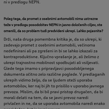
ni v predlogu NEPN.
Poleg tega, da promet z osebnimi avtomobili nima ustrezne
teže v predlogu posodobitev NEPN in jasno določenih ciljev, ste
omenili, da so problem tudi predvideni ukrepi. Lahko pojasnite?
Drži, naša druga pomembna kritika je, da so ukrepi, ki
zadevajo promet z osebnimi avtomobili, večinoma
nedefinirani ali pa zgrešeni in bi se lahko izkazali za
kontraproduktivne. Ključno vprašanje je, ali želimo z
ukrepi trajnostno mobilnost spodbujati ali vsiljevati.
Glede tega imamo s pripravljavci posodobljenega
dokumenta očitno zelo različne poglede. V predlaganih
ukrepih vidimo željo, da se ljudem oteži uporaba
avtomobilov, ker naj bi jih to prisililo v uporabo javnega
prevoza. Mislim, da bi bil pravi pristop drugačen, da bi
morali delati na tem, da se javni prevoz naredi
privlačen in ne, da se uporaba avtomobila naredi enako