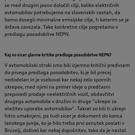
se med drugim jasno določili cilji, koliko električnih
avtomobilov potrebujemo na slovenskih cestah, da
bomo dosegli minimalne emisijske cilje, h katerim se je
država zavezala. Take konkretne cilje pogrešamo v
predlogu posodobitve NEPN.
Kaj so sicer glavne kritike predloga posodobitve NEPN?
V avtomobilski stroki smo bili izjemno kritični predvsem
do prvega predloga posodobitev, ki je bil precej
nedodelan in je vseboval kar nekaj zelo spornih
ukrepov, med njimi na primer ideje o predčasni
prepovedi prodaje neelektričnih vozil, obdavčitvi
drugega avtomobila v družini in druge "ukrepe za
otežitev uporabe avtomobilov". Takrat so bili ti ukrepi
hitro umaknjeni, pa tudi sicer je dokument do konca
lanskega junija, ko je bilo treba prvi osnutek poslati v
Bruselj, doživel kar nekaj dopolnitev, tako da je nastal