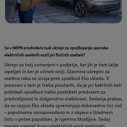
So v NEPN predvideni tudi ukrepi za spodbujanje uporabe
električnih osebnih vozil pri fizičnih osebah?
Ukrepi so bolj usmerjeni v podjetja, ker jih je tam lažje
izpeljati in ker je učinek večji. Glavnina ukrepov za
osebno rabo se izvaja prek spodbud Eko sklada. V
povezavi s tem je treba poudariti, da je pri kakršnih koli
politikah spodbud treba poskrbeti predvsem za
predvidljivost in dolgoročno stabilnost. Sedanja praksa,
da se razpisi Eko sklada spreminjajo dobesedno čez noč
– popolnoma nenapovedano in z objavo v Uradnem
listu v petek popoldan, je izjemno škodljiva. Sedaj
morajo namreč kupci električnih vozil podpisati