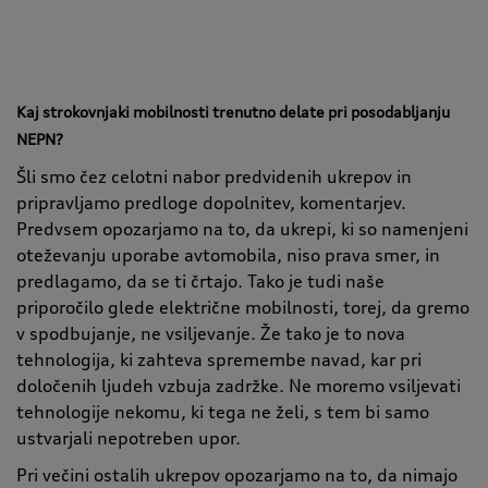
Kaj strokovnjaki mobilnosti trenutno delate pri posodabljanju
NEPN?
Šli smo čez celotni nabor predvidenih ukrepov in
pripravljamo predloge dopolnitev, komentarjev.
Predvsem opozarjamo na to, da ukrepi, ki so namenjeni
oteževanju uporabe avtomobila, niso prava smer, in
predlagamo, da se ti črtajo. Tako je tudi naše
priporočilo glede električne mobilnosti, torej, da gremo
v spodbujanje, ne vsiljevanje. Že tako je to nova
tehnologija, ki zahteva spremembe navad, kar pri
določenih ljudeh vzbuja zadržke. Ne moremo vsiljevati
tehnologije nekomu, ki tega ne želi, s tem bi samo
ustvarjali nepotreben upor.
Pri večini ostalih ukrepov opozarjamo na to, da nimajo