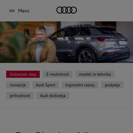
Meni
življenjski slog
E-mobilnost
modeli in tehnika
inovacije
Audi Sport
trajnostni razvoj
podjetje
prihodnost
Audi doživetja