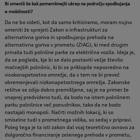
Bi omenili še kak pomembnejši ukrep na področju spodbujanja
e‑mobilnosti?
Da ne bo videti, kot da samo kritiziramo, moram nujno
omeniti že sprejeti Zakon o infrastrukturi za
alternativna goriva in spodbujanju prehoda na
alternativna goriva v prometu (ZIAG), ki med drugim
prinaša tudi polnilne parke za električna vozila. Ideja je,
da se pogleda, kje bi se dalo postaviti večje število
močnejših polnilnic, ki bi se priklopile neposredno na
visokonapetostno omrežje, da s tem ne bi preveč
obremenjevali nizkonapetostnega omrežja. Zakonske
rešitve se zdijo dobro premišljene, saj je na primer že
vnaprej predvideno tudi, da bodo na istem polnilnem
parku polnilnice več ponudnikov, tako da ne bodo
nastajali monopoli. Načrti možnih lokacij, ki so
smiselne tudi s prometnega vidika, so sedaj v pripravi.
Poleg tega je ta isti zakon dal vsaj teoretično osnovo za
dolgoročno financiranje zelenega prehoda v prometu,