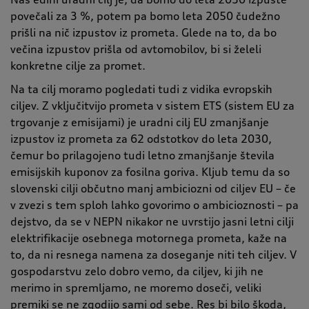
povečali za 3 %, potem pa bomo leta 2050 čudežno
prišli na nič izpustov iz prometa. Glede na to, da bo
večina izpustov prišla od avtomobilov, bi si želeli
konkretne cilje za promet.
Na ta cilj moramo pogledati tudi z vidika evropskih
ciljev. Z vključitvijo prometa v sistem ETS (sistem EU za
trgovanje z emisijami) je uradni cilj EU zmanjšanje
izpustov iz prometa za 62 odstotkov do leta 2030,
čemur bo prilagojeno tudi letno zmanjšanje števila
emisijskih kuponov za fosilna goriva. Kljub temu da so
slovenski cilji občutno manj ambiciozni od ciljev EU
–
če
v zvezi s tem sploh lahko govorimo o ambicioznosti
–
pa
dejstvo, da se v NEPN nikakor ne uvrstijo jasni letni cilji
elektrifikacije osebnega motornega prometa, kaže na
to, da ni resnega namena za doseganje niti teh ciljev. V
gospodarstvu zelo dobro vemo, da ciljev, ki jih ne
merimo in spremljamo, ne moremo doseči, veliki
premiki se ne zgodijo sami od sebe. Res bi bilo škoda,