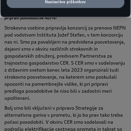
Nastavitve piškotkov
Kako strokovnjaki avtomobilske mobilnosti sodelujete pri
pripravi posodobitve NEPN?
Strokovno vsebino pripravlja konzorcij za prenovo NEPN
pod vodstvom Inštituta Jožef Stefan, v tem konzorciju
nas ni. Smo pa povabljeni na predvidena posvetovanja,
dejavni smo v okviru različnih strokovnih in
gospodarskih združenj, predvsem Partnerstva za
trajnostno gospodarstvo CER. S CER smo v sodelovanju
z državnim svetom konec leta 2023 organizirali tudi
strokovno posvetovanje, na katerem smo poskušali
opozoriti na pomembnejše vidike, ki pri pripravi
predloga posodobitve še niso bili v zadostni meri
upoštevani.
Bolj smo bili vključeni v pripravo Strategije za
alternativna goriva v prometu, ki jo bo prav tako treba
počasi posodobiti. V okviru CER smo sodelovali na
področju elektrifikacije cestnega prometa in takrat so