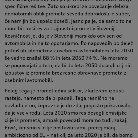
specifične rešitve. Zato so ukrepi za povečanje deleža
nemotornih oblik prometa seveda dobrodošli in super,
če nam jih bo uspelo doseči, jasno pa je, da samo to ne
more biti rešitev za trajnostni promet v Sloveniji.
Resničnost je, da je v Sloveniji marsikdo odvisen od
avtomobila in na to opozarjamo. Po napovedih bo delež
potniških kilometrov z osebnim avtomobilom leta 2030
še vedno znašal 88 % in leta 2050 74 %. Ne moremo
se pogovarjati o tem, da bi do leta 2050 dosegli cilj nič
izpustov iz prometa brez resne obravnave prometa z
osebnimi avtomobili.
Poleg tega je promet edini sektor, v katerem izpusti
rastejo, namesto da bi padali. Tega resnično ne
obvladujemo, čeprav se je do zdaj pogosto prikazovalo,
da je vse v redu. Leta 2020 smo res dosegli emisijske
cilje iz prometa, ampak povedati moramo tudi, zakaj.
Prvič, ker smo si cilje postavili sami, precej manj
ambiciozno od EU – naš cilj za leto 2020 je bil, da bomo