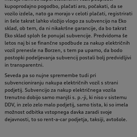
kupoprodajno pogodbo, plačati aro, počakati, da se
vozilo izdela, nato ga morajo v celoti plačati, registrirati
in šele takrat lahko vložijo vlogo za subvencijo na Eko
sklad, ob tem, da ni nikakršne garancije, da bo takrat
Eko sklad sploh še ponujal subvencije. Predvidoma še
letos naj bi se finančne spodbude za nakup električnih
vozil prenesle na Borzen, s tem pa upamo, da bodo
postopki podeljevanja subvencij postali bolj predvidljivi
in transparentni.
Seveda pa so nujne spremembe tudi pri
subvencioniranju nakupa električnih vozil s strani
podjetij. Subvencijo za nakup električnega vozila
trenutno dobijo samo manjši s. p.-ji, ki niso v sistemu
DDV, in zelo zelo malo podjetij, samo tista, ki so imela
možnost odbitka vstopnega davka zaradi svoje
dejavnosti, to so rent-a-car podjetja, taksiji, avtošole.