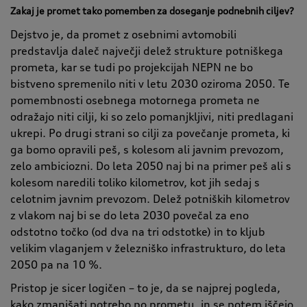
Zakaj je promet tako pomemben za doseganje podnebnih ciljev?
Dejstvo je, da promet z osebnimi avtomobili
predstavlja daleč največji delež strukture potniškega
prometa, kar se tudi po projekcijah NEPN ne bo
bistveno spremenilo niti v letu 2030 oziroma 2050. Te
pomembnosti osebnega motornega prometa ne
odražajo niti cilji, ki so zelo pomanjkljivi, niti predlagani
ukrepi. Po drugi strani so cilji za povečanje prometa, ki
ga bomo opravili peš, s kolesom ali javnim prevozom,
zelo ambiciozni. Do leta 2050 naj bi na primer peš ali s
kolesom naredili toliko kilometrov, kot jih sedaj s
celotnim javnim prevozom. Delež potniških kilometrov
z vlakom naj bi se do leta 2030 povečal za eno
odstotno točko (od dva na tri odstotke) in to kljub
velikim vlaganjem v železniško infrastrukturo, do leta
2050 pa na 10 %.
Pristop je sicer logičen – to je, da se najprej pogleda,
kako zmanjšati potrebo po prometu, in se potem iščejo