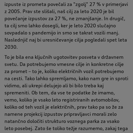
izpuste iz prometa povečali za "zgolj" 27 % v primerjavi
z 2005. Prav ste slišali, naš cilj za leto 2020 je bil
povečanje izpustov za 27 %, ne zmanjšanje. In drugič,
ta cilj smo lahko dosegli, ker je leto 2020 slučajno
sovpadalo s pandemijo in smo se takrat vozili manj.
Naslednjič naj bi uresničevanje cilja pogledali spet leta
2030.
To je bila ena ključnih ugotovitev posveta v državnem
svetu. Da potrebujemo vmesne cilje in konkretne cilje
za promet – to je, koliko električnih vozil potrebujemo
na cesti. Tako lahko spremljamo, kako nam gre in sproti
vidimo, ali ukrepi delujejo ali bi bilo treba kaj
spremeniti. Ob tem, da vse te podatke že imamo,
vemo, koliko je vsako leto registriranih avtomobilov,
koliko od teh vozil je električnih, prav tako pa so že za
namene projekcij izpustov pripravljavci morali zelo
natančno določiti strukturo voznega parka za vsako
leto posebej. Zato še toliko težje razumemo, zakaj tega