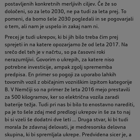
postavljenih konkretnih merljivih ciljev. Če že so
določeni, so za leto 2030, ne pa tudi za leta prej. To
pomeni, da bomo šele 2030 pogledali in se pogovarjali
o tem, ali nam je uspelo in zakaj nam ni.
Precej je tudi ukrepov, ki bi jih bilo treba čim prej
sprejeti in na katere opozarjamo že od leta 2017. Na
srečo del teh je v načrtu, so pa časovni roki
nerazumljivi. Govorim o ukrepih, za katere niso
potrebne investicije, ampak zgolj sprememba
predpisa. En primer so pogoji za uporabo lahkih
tovornih vozil z običajnim vozniškim izpitom kategorije
B. V Nemčiji so na primer že leta 2016 mejo prestavili
za 500 kilogramov, ker so električna vozila zaradi
baterije težja. Tudi pri nas bi bilo to enostavno narediti,
pa je to šele zdaj med predlogi ukrepov in še za to naj
bi si vzeli še dodatni dve leti … Druga stvar, ki bi tudi
morala že zdavnaj delovati, je medresorska delovna
skupina, ki bi spremljala ukrepe. Predvidena sicer je, a