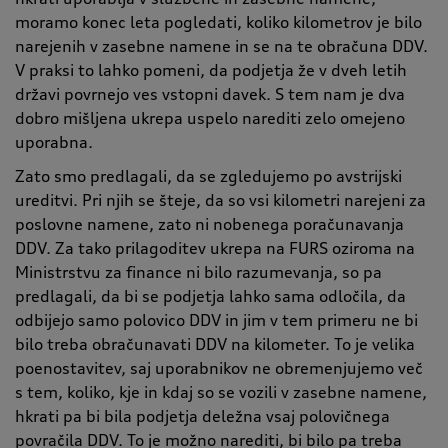
moramo konec leta pogledati, koliko kilometrov je bilo
narejenih v zasebne namene in se na te obračuna DDV.
V praksi to lahko pomeni, da podjetja že v dveh letih
državi povrnejo ves vstopni davek. S tem nam je dva
dobro mišljena ukrepa uspelo narediti zelo omejeno
uporabna.
Zato smo predlagali, da se zgledujemo po avstrijski
ureditvi. Pri njih se šteje, da so vsi kilometri narejeni za
poslovne namene, zato ni nobenega poračunavanja
DDV. Za tako prilagoditev ukrepa na FURS oziroma na
Ministrstvu za finance ni bilo razumevanja, so pa
predlagali, da bi se podjetja lahko sama odločila, da
odbijejo samo polovico DDV in jim v tem primeru ne bi
bilo treba obračunavati DDV na kilometer. To je velika
poenostavitev, saj uporabnikov ne obremenjujemo več
s tem, koliko, kje in kdaj so se vozili v zasebne namene,
hkrati pa bi bila podjetja deležna vsaj polovičnega
povračila DDV. To je možno narediti, bi bilo pa treba