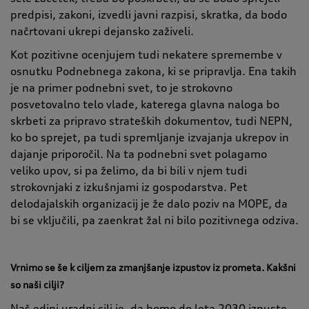
predpisi, zakoni, izvedli javni razpisi, skratka, da bodo
načrtovani ukrepi dejansko zaživeli.
Kot pozitivne ocenjujem tudi nekatere spremembe v
osnutku Podnebnega zakona, ki se pripravlja. Ena takih
je na primer podnebni svet, to je strokovno
posvetovalno telo vlade, katerega glavna naloga bo
skrbeti za pripravo strateških dokumentov, tudi NEPN,
ko bo sprejet, pa tudi spremljanje izvajanja ukrepov in
dajanje priporočil. Na ta podnebni svet polagamo
veliko upov, si pa želimo, da bi bili v njem tudi
strokovnjaki z izkušnjami iz gospodarstva. Pet
delodajalskih organizacij je že dalo poziv na MOPE, da
bi se vključili, pa zaenkrat žal ni bilo pozitivnega odziva.
Vrnimo se še k ciljem za zmanjšanje izpustov iz prometa. Kakšni
so naši cilji?
Naš edini uradni cilj je, da bomo do leta 2030 izpuste