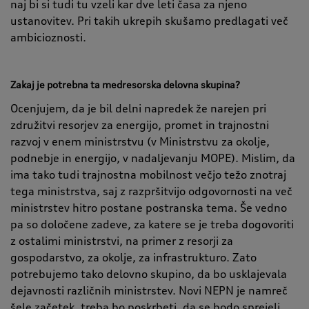
naj bi si tudi tu vzeli kar dve leti časa za njeno
ustanovitev. Pri takih ukrepih skušamo predlagati več
ambicioznosti.
Zakaj je potrebna ta medresorska delovna skupina?
Ocenjujem, da je bil delni napredek že narejen pri
združitvi resorjev za energijo, promet in trajnostni
razvoj v enem ministrstvu (v Ministrstvu za okolje,
podnebje in energijo, v nadaljevanju MOPE). Mislim, da
ima tako tudi trajnostna mobilnost večjo težo znotraj
tega ministrstva, saj z razpršitvijo odgovornosti na več
ministrstev hitro postane postranska tema. Še vedno
pa so določene zadeve, za katere se je treba dogovoriti
z ostalimi ministrstvi, na primer z resorji za
gospodarstvo, za okolje, za infrastrukturo. Zato
potrebujemo tako delovno skupino, da bo usklajevala
dejavnosti različnih ministrstev. Novi NEPN je namreč
šele začetek, treba bo poskrbeti, da se bodo sprejeli