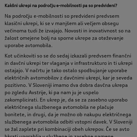
Kakšni ukrepi na področju e-mobilnosti pa so predvideni?
Na področju e-mobilnosti so predvideni predvsem
klasični ukrepi, ki se v manjšem ali večjem obsegu
večinoma tudi že izvajajo. Novosti in inovativnost so na
žalost omejene bolj na sporne ukrepe za oteževanje
uporabe avtomobila.
Kot učinkoviti so se do sedaj izkazali predvsem finančni
in davčni ukrepi ter vlaganja v infrastrukturo in ti ukrepi
ostajajo. V načrtu je tako ostalo spodbujanje uporabe
električnih avtomobilov z davčnimi ukrepi, kar je seveda
pozitivno. V Sloveniji imamo dva dobra davčna ukrepa
po zgledu Avstrije, ki pa nam ju je uspelo
zakomplicirati. En ukrep je, da se za zasebno uporabo
električnega službenega avtomobila ne plačuje
bonitete, in drugi, da je možno ob nakupu električnega
službenega avtomobila odbiti vstopni davek. V Sloveniji
se žal zaplete pri kombinaciji obeh ukrepov. Če se avto
hkrati uporablja v službene in zasebne namene,