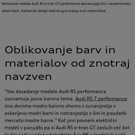
Notranjost modela Audi RS e-tron GT performance zaznamujejo šivi v serpentinasto
zeleni barvi. Karbonski detajli med drugim krasijo tudi vratne letve.
Oblikovanje barv in
materialov od znotraj
navzven
"Vse dosedanje modele Audi RS performance
zaznamuje jasna barvna tema.
Audi RS 7 performance
ima denimo modro barvno shemo z zunanjostjo v
askarijevo modri barvi in notranjostjo s šivi in poudarki
mercato modre barve." Kot prvi povsem električni
model v ponudbi pa si Audi RS e-tron GT zasluži več kot
le drugačen videz od modelov S in RS v modelski seriji.