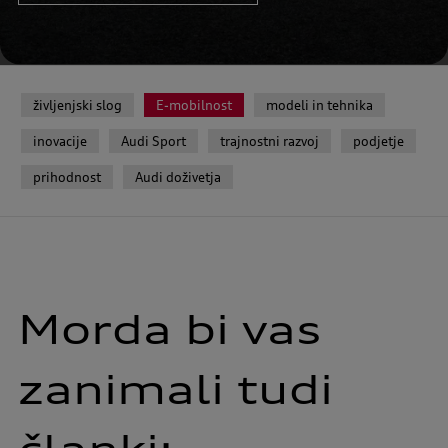
življenjski slog
E-mobilnost
modeli in tehnika
inovacije
Audi Sport
trajnostni razvoj
podjetje
prihodnost
Audi doživetja
Morda bi vas
zanimali tudi