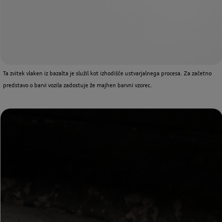
Ta zvitek vlaken iz bazalta je služil kot izhodišče ustvarjalnega procesa. Za začetno
predstavo o barvi vozila zadostuje že majhen barvni vzorec.