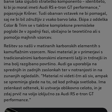
barve laka izgubili strateško komponento – identiteto,
ki bi jo moral imeti Audi RS e-tron GT performance,"
pojasnjuje Kröner. Tudi obarvan vstavek ne bi pomagal,
saj ne bi bil združljiv z vsako barvo laka. Ekipa z oddelka
Color & Trim se v takšne kompleksne premisleke
poglobi že v zgodnji fazi, običajno le teoretično ali s
pomočjo majhnih vzorcev.
Rešitev so našli v matiranih karbonskih elementih s
kamuflažnim vzorcem. Novi material je v primerjavi s
tradicionalnimi karbonskimi elementi lažji in trdnejši in
ima bolj razgibano površino. Audi ga uporablja na
sprednjih in zadnjih zaslonkah ter v notranjosti in na
zunanjih ogledalih. "Material ni videti črn ali siv, ampak
se spreminja glede na to, od kod prihaja svetloba. Ima
zelenkast odtenek, ki ustvarja oblikovno celoto, in je
zdaj prvič na voljo izključno za Audi RS e-tron GT
performance."