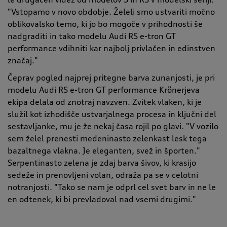
"Vstopamo v novo obdobje. Želeli smo ustvariti močno
oblikovalsko temo, ki jo bo mogoče v prihodnosti še
nadgraditi in tako modelu Audi RS e-tron GT
performance vdihniti kar najbolj privlačen in edinstven
značaj."
Čeprav pogled najprej pritegne barva zunanjosti, je pri
modelu Audi RS e-tron GT performance Krönerjeva
ekipa delala od znotraj navzven. Zvitek vlaken, ki je
služil kot izhodišče ustvarjalnega procesa in ključni del
sestavljanke, mu je že nekaj časa rojil po glavi. "V vozilo
sem želel prenesti medeninasto zelenkast lesk tega
bazaltnega vlakna. Je eleganten, svež in športen."
Serpentinasto zelena je zdaj barva šivov, ki krasijo
sedeže in prenovljeni volan, odraža pa se v celotni
notranjosti. "Tako se nam je odprl cel svet barv in ne le
en odtenek, ki bi prevladoval nad vsemi drugimi."