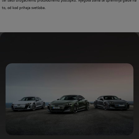
ter sledi drugačnemu proizvodnemu postopku. Njegova barva se spreminja glede na
to, od kod prihaja svetloba.