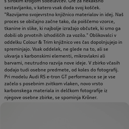
s širokim krogom sodelavcev. Gre za nekakšno
sestavljanko, v katero vsak doda svoj košček.
"Razvijamo svojevrstno knjižnico materialov in idej. Naš
proces se običajno začne tako, da poiščemo vzorce,
tkanine in slike, ki najbolje izražajo občutek, ki smo ga
dobili ob prvotnih izhodiščih za vozilo." Oblikovalci v
oddelku Colour & Trim knjižnico ves čas dopolnjujejo in
spreminjajo. Vsak oddelek, ne glede na to, ali se
ukvarja s karbonskimi elementi, mikrovlakni ali
barvami, neutrudno razvija nove ideje. V zbirko včasih
dodajo tudi osebne predmete, od koles do fotografij.
Pri modelu Audi RS e-tron GT performance se je vse
začelo s posebnim zvitkom vlaken, novo vrsto
karbonskega materiala in delčkom fotografije iz
njegove osebne zbirke, se spominja Kröner.