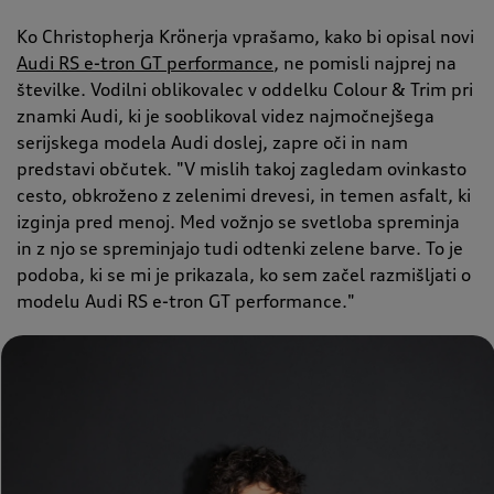
Ko Christopherja Krönerja vprašamo, kako bi opisal novi
Audi RS e-tron GT performance
, ne pomisli najprej na
številke. Vodilni oblikovalec v oddelku Colour & Trim pri
znamki Audi, ki je sooblikoval videz najmočnejšega
serijskega modela Audi doslej, zapre oči in nam
predstavi občutek. "V mislih takoj zagledam ovinkasto
cesto, obkroženo z zelenimi drevesi, in temen asfalt, ki
izginja pred menoj. Med vožnjo se svetloba spreminja
in z njo se spreminjajo tudi odtenki zelene barve. To je
podoba, ki se mi je prikazala, ko sem začel razmišljati o
modelu Audi RS e-tron GT performance."