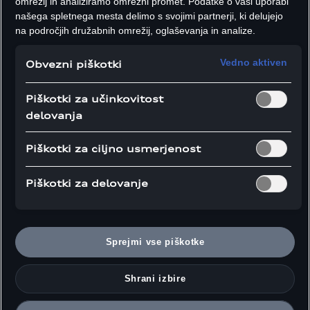
omrežij in analiziramo omrežni promet. Podatke o vaši uporabi
našega spletnega mesta delimo s svojimi partnerji, ki delujejo
na področjih družabnih omrežij, oglaševanja in analize.
Vedno aktiven
Obvezni piškotki
Piškotki za učinkovitost
delovanja
Piškotki za ciljno usmerjenost
Piškotki za delovanje
Sprejmi vse piškotke
Shrani izbire
Funkcionalni in dekorativni elementi na zadnjem delu modela Audi RS e-tron GT
performance, t. i. difuzorski mostički, so izdelani iz kakovostnega karbona s