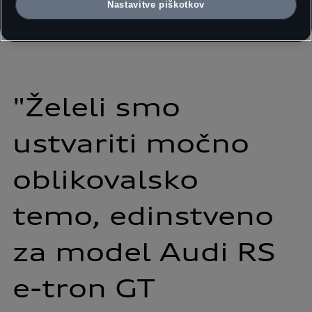
Nastavitve piškotkov
kamuflažnim vzorcem.
"Želeli 
smo 
ustvariti 
močno 
oblikovalsko 
temo, 
edinstveno 
za 
model 
Audi 
RS 
e-tron 
GT 