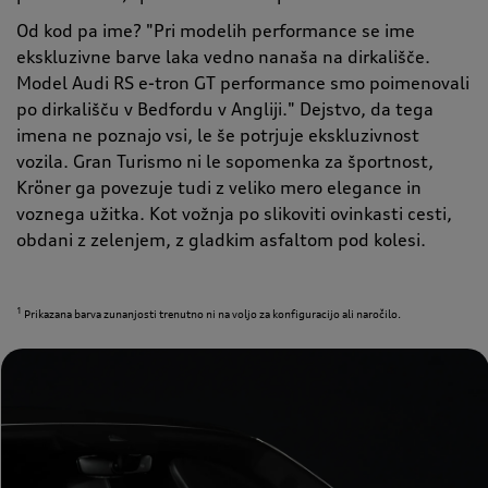
Od kod pa ime? "Pri modelih performance se ime
ekskluzivne barve laka vedno nanaša na dirkališče.
Model Audi RS e-tron GT performance smo poimenovali
po dirkališču v Bedfordu v Angliji." Dejstvo, da tega
imena ne poznajo vsi, le še potrjuje ekskluzivnost
vozila. Gran Turismo ni le sopomenka za športnost,
Kröner ga povezuje tudi z veliko mero elegance in
voznega užitka. Kot vožnja po slikoviti ovinkasti cesti,
obdani z zelenjem, z gladkim asfaltom pod kolesi.
1
Prikazana barva zunanjosti trenutno ni na voljo za konfiguracijo ali naročilo.