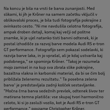
Na koncu je bila na vrsti še barva zunanjosti. Med
slikami, ki jih je Kröner na samem začetku vključil v
oblikovalski proces, je bila tudi fotografija pokrajine z
ovinkasto cesto. "Ni me navdušila celotna fotografija,
ampak droben detajl, komaj kaj večji od poštne
znamke, ki je ujel natanko tisti barvni odtenek, ki je
postal izhodišče za razvoj barve modela Audi RS e-tron
GT performance. Fotografijo sem pokazal sodelavki, ki
razvija barve laka, in jo vprašal, ali je kdaj ustvarila kaj
podobnega," se spominja Kröner. "Takoj je razumela
mojo zamisel in na kup sva zbrala slike pokrajine,
bazaltna vlakna in karbonski material, da bi se čim bolj
približala želenemu rezultatu." Ta posebna zelena
barva
je predstavljala zadnji košček sestavljanke.
1
"Močna črna barva sedežnih prevlek, odtenek šivov ter
matirana temna platišča: vse skupaj tvori harmonično
celoto, ki si jo zasluži vozilo, kot je Audi RS e-tron GT
performance," povzame Christopher Kröner.