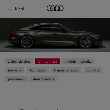
Meni
življenjski slog
E-mobilnost
modeli in tehnika
inovacije
Audi Sport
trajnostni razvoj
podjetje
prihodnost
Audi doživetja