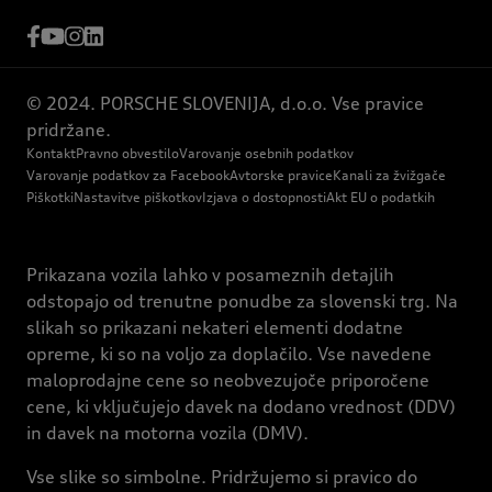
© 2024. PORSCHE SLOVENIJA, d.o.o. Vse pravice
pridržane.
Kontakt
Pravno obvestilo
Varovanje osebnih podatkov
Varovanje podatkov za Facebook
Avtorske pravice
Kanali za žvižgače
Piškotki
Nastavitve piškotkov
Izjava o dostopnosti
Akt EU o podatkih
Prikazana vozila lahko v posameznih detajlih
odstopajo od trenutne ponudbe za slovenski trg. Na
slikah so prikazani nekateri elementi dodatne
opreme, ki so na voljo za doplačilo. Vse navedene
maloprodajne cene so neobvezujoče priporočene
cene, ki vključujejo davek na dodano vrednost (DDV)
in davek na motorna vozila (DMV).
Vse slike so simbolne. Pridržujemo si pravico do