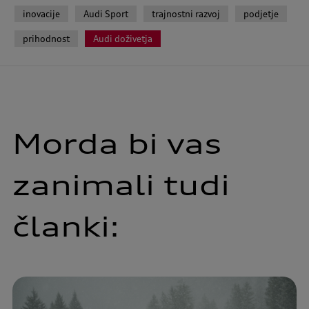
inovacije
Audi Sport
trajnostni razvoj
podjetje
prihodnost
Audi doživetja
Morda bi vas
zanimali tudi
članki: