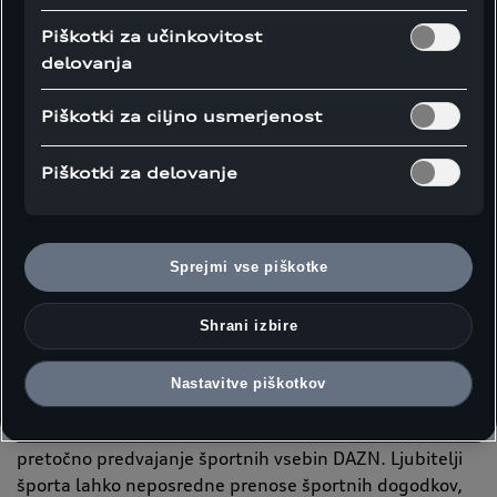
Piškotki za učinkovitost
delovanja
Piškotki za ciljno usmerjenost
Piškotki za delovanje
Sprejmi vse piškotke
Uradna aplikacija FC Bayern je na voljo v izbranih modelih Audi.
Shrani izbire
Pri znamki Audi našo posebno povezanost s športom
Nastavitve piškotkov
dvigujemo na novo raven, saj kot prvi avtomobilski
proizvajalec v svojih vozilih ponujamo platformo za
pretočno predvajanje športnih vsebin DAZN. Ljubitelji
športa lahko neposredne prenose športnih dogodkov,