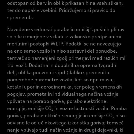
odstopan od barv in oblik prikazanih na vseh slikah,
ter do napak v vsebini. Pridržujemo si pravico do
sprememb.
Navedene vrednosti porabe in emisij izpušnih plinov
so bile izmerjene v skladu z zakonsko predpisanimi
merilnimi postopki WLTP. Podatki se ne navezujejo
na eno samo vozilo in niso sestavni del ponudbe,
temveč so namenjeni zgolj primerjavi med različnimi
tipi vozil. Dodatna in dopolnilna oprema (vgradni
deli, oblika pnevmatik ipd.) lahko spremenita
pomembne parametre vozila, kot so npr. masa,
kotalni upor in aerodinamika, ter poleg vremenskih
pogojev, prometa in individualnega načina vožnje
vplivata na porabo goriva, porabo električne
energije, emisije CO₂ in vozne lastnosti vozila. Poraba
goriva, poraba električne energije in emisije CO₂ niso
odvisne le od učinkovitega izkoristka goriva, temveč
nanje vplivajo tudi način vožnje in drugi dejavniki, ki