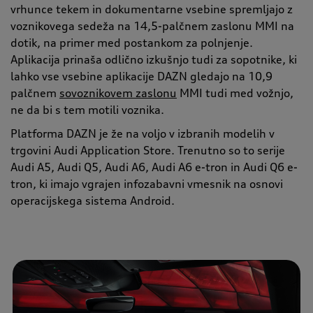
vrhunce tekem in dokumentarne vsebine spremljajo z
voznikovega sedeža na 14,5-palčnem zaslonu MMI na
dotik, na primer med postankom za polnjenje.
Aplikacija prinaša odlično izkušnjo tudi za sopotnike, ki
lahko vse vsebine aplikacije DAZN gledajo na 10,9
palčnem
sovoznikovem zaslonu
MMI tudi med vožnjo,
ne da bi s tem motili voznika.
Platforma DAZN je že na voljo v izbranih modelih v
trgovini Audi Application Store. Trenutno so to serije
Audi A5, Audi Q5, Audi A6, Audi A6 e-tron in Audi Q6 e-
tron, ki imajo vgrajen infozabavni vmesnik na osnovi
operacijskega sistema Android.