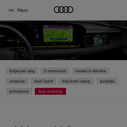
Meni
življenjski slog
E-mobilnost
modeli in tehnika
inovacije
Audi Sport
trajnostni razvoj
podjetje
prihodnost
Audi doživetja