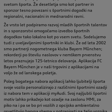
svetom športa. Že desetletja smo kot partner in
sponzor tesno povezani s športnimi dogodki na
regionalni, nacionalni in mednarodni ravni.
Že vrsto let podpiramo razvoj mladih športnih talentov
in s sponzorstvi omogočamo izvedbo športnih
dogodkov tako lokalno kot po vsem svetu. Sodelujemo
tudi z uveljavljenimi športniki in klubi. Že od leta 2002
smo partnerji nogometnega kluba Bayern München;
rekorderji po številu naslovov v nemškem prvenstvu
letos praznujejo 125-letnico delovanja. Aplikacija FC
Bayern München je v naši trgovini z aplikacijami na
voljo že od lanskega poletja.
Poleg bogatega nabora aplikacij lahko ljubitelji športa
svoje vozilo personalizirajo z različnimi športnimi ozadji
iz nabora tem v aplikaciji myAudi. Svoj najljubši športni
motiv lahko prikažejo kot ozadje na zaslonu MMI, za
piko na i pa se bo pri vozilih z opcijsko ambientalno
osvetlitvijo barvna shema v notranjosti na željo voznika