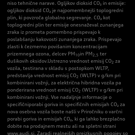
niso tehnične narave. Ogljikov dioksid CO₂ in emisije:
ogljikov dioksid CO₂ je najpomembnejši toplogredni
plin, ki povzroča globalno segrevanje. CO₂ kot
toplogredni plin ter emisije onesnaževal zunanjega
zraka iz prometa pomembno prispevajo k
poslabšanju kakovosti zunanjega zraka. Prispevajo
zlasti k čezmerno povišanim koncentracijam
prizemnega ozona, delcev PM
in PM
ter
10
2,5
dušikovih oksidov.Ustrezno vrednost emisij CO
za
2
vozila, testirana v skladu s postopkom WLTP,
predstavlja vrednost emisij CO
(WLTP) v g/km pri
2
kombinirani vožnji, za električna hibridna vozila pa
ponderirana vrednost emisij CO
(WLTP) v g/km pri
2
kombinirani vožnji. Vse nadaljnje informacije o
specifičniporabi goriva in specifičnih emisijah CO₂ za
nova osebna vozila boste našli v Priročniku o varčni
porabi goriva in emisijah CO₂, ki ga lahko brezplačno
dobite na prodajnem mestu ali na spletni strani
www.audi.si. Zaradi realnejših preizkusnih pogojev so