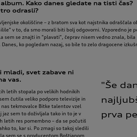
i album. Kako danes gledate na tisti čas?
tro odrasli?
ivljenjske okoliščine – z bratom sva kot najstnika odraščala 
silile" v to, da smo morali biti bolj odgovorni. Vzporedno je 
 sem se znajti in "plavati", čeprav nisem vedno znala, bila
 Danes, ko pogledam nazaj, so bile to zelo dragocene izkušn
i mladi, svet zabave ni
na vas.
"Še 
dan
ih letih stopala po velikih hodnikih
najljub
 sem čutila veliko podporo televizije in
e nas tekmovalce Bitke talentov vzel
prva 
p
 jaz sem to doživljala tako in to je v
ih letih res pomembno – da se počutiš
ahko to, kar si. Po zmagi so takoj sledili
zala sem se s producentom Boštjanom