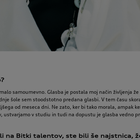
o?
r malo samoumevno. Glasba je postala moj način življenja že
dnje šole sem stoodstotno predana glasbi. V tem času skor
ljšega od meseca dni. Ne zato, ker bi tako morala, ampak k
 ustvarjamo v studiu in tudi na dopustu je glasba vedno pr
 na Bitki talentov, ste bili še najstnica, 