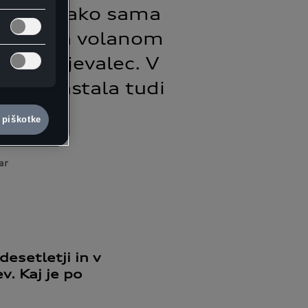
ariere, kako sama
ja čas za volanom
 spremljevalec. V
a je nastala tudi
nje.
 piškotke
ar
esetletji in v
v. Kaj je po