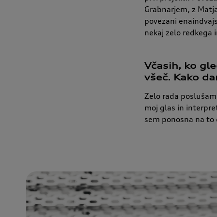
Grabnarjem, z Matja
povezani enaindvajs
nekaj zelo redkega 
Včasih, ko gl
všeč. Kako da
Zelo rada poslušam 
moj glas in interpre
sem ponosna na to o