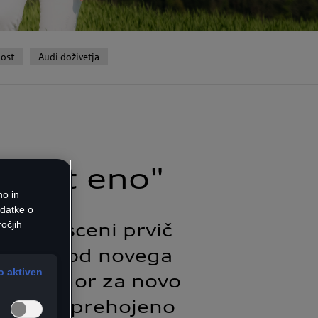
ost
Audi doživetja
a kot eno"
no in
odatke o
očjih
asbeni sceni prvič
 na prihod novega
 aktiven
en premor za novo
 ozre na prehojeno