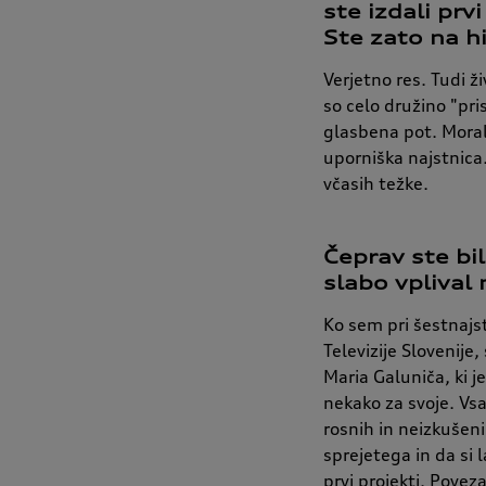
ste izdali prv
Ste zato na hi
Verjetno res. Tudi ž
so celo družino "pri
glasbena pot. Morala
uporniška najstnica.
včasih težke.
Čeprav ste bil
slabo vplival 
Ko sem pri šestnajst
Televizije Slovenije,
Maria Galuniča, ki j
nekako za svoje. Vsaj
rosnih in neizkušen
sprejetega in da si l
prvi projekti. Pove