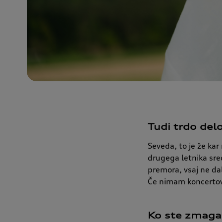
Tudi trdo del
Seveda, to je že ka
drugega letnika sre
premora, vsaj ne da
Če nimam koncertov,
Ko ste zmagali