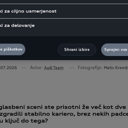
, kje vidi skrivnost uspešne k
ki za ciljno usmerjenost
lasbo in tudi, zakaj rada preživl
udi Q5, ki je postal njen zvesti
ki za delovanje
rošča, premleva ideje, v njem p
sikatera njena skladba ali del 
ve piškotkov
Shrani izbire
Sprejmi vse
Avtor:
Fotografije:
.07.2026
Audi Team
Matic Kremž
lasbeni sceni ste prisotni že več kot dve d
gradili stabilno kariero, brez nekih padce
 ključ do tega?