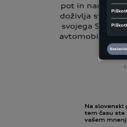
pot in nam zaupa
Piškot
doživlja svojo g
svojega SUV-ja A
Piškot
avtomobilu se sp
mar
Nastavit
1
Na slovenski g
tem času ste z
vašem mnenju