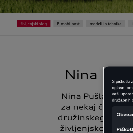
življenjski slog
E-mobilnost
modeli in tehnika
Nina Pušl
S piškotki 
oglase, om
vaši uporab
Nina Pušlar se po
družabnih o
za nekaj časa po
Obvezn
družinskega član
življenjsko vlogo
Piškot