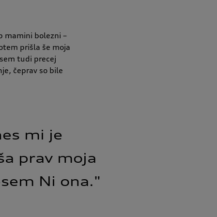
ob mamini bolezni –
potem prišla še moja
 sem tudi precej
je, čeprav so bile
es 
mi 
je 
ša 
prav 
moja 
esem 
Ni 
ona."