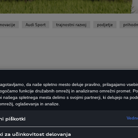
inovacije
Audi Sport
trajnostni razvoj
podjetje
prihodn
ar: "Z mojim Q5 sv
zagotavljamo, da naše spletno mesto deluje pravilno, prilagajamo vsebi
ogočamo funkcije družabnih omrežij in analiziramo omrežni promet. P
i našega spletnega mesta delimo s svojimi partnerji, ki delujejo na podr
 več kot dveh desetletjih na gl
mrežij, oglaševanja in analize.
slavlja od odrov, da se pripravi
Vedno
i piškotki
a. A še preden si vzame zasluž
, smo jo povabili, da se z nami
ki za učinkovitost delovanja