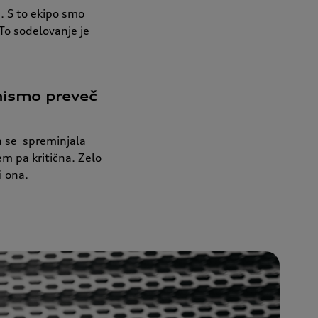
. S to ekipo smo
To sodelovanje je
 nismo preveč
a se spreminjala
em pa kritična. Zelo
i ona.