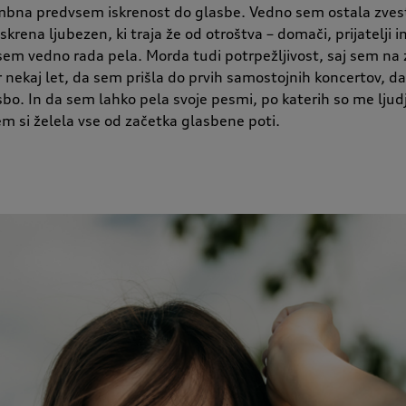
bna predvsem iskrenost do glasbe. Vedno sem ostala zvesta
skrena ljubezen, ki traja že od otroštva – domači, prijatelji i
sem vedno rada pela. Morda tudi potrpežljivost, saj sem na
r nekaj let, da sem prišla do prvih samostojnih koncertov, d
sbo. In da sem lahko pela svoje pesmi, po katerih so me ljudj
em si želela vse od začetka glasbene poti.