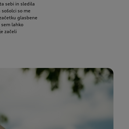
 sebi in sledila
n sošolci so me
 začetku glasbene
a sem lahko
e začeli