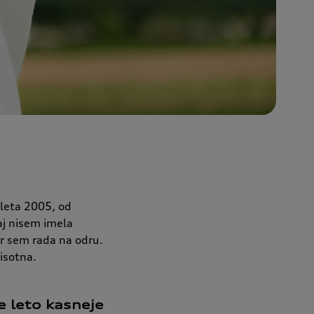
 leta 2005, od
aj nisem imela
er sem rada na odru.
isotna.
že leto kasneje