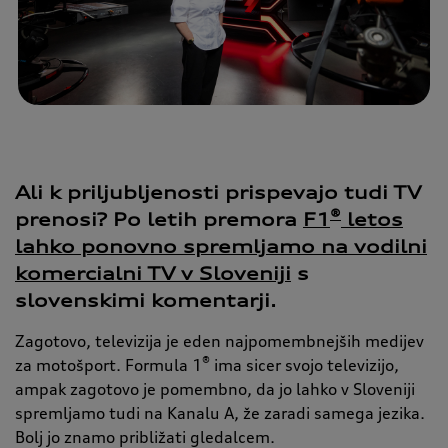
Ali k priljubljenosti prispevajo tudi TV
®
prenosi? Po letih premora
F1
letos
lahko ponovno spremljamo na vodilni
komercialni TV v Sloveniji
s
slovenskimi komentarji.
Zagotovo, televizija je eden najpomembnejših medijev
®
za motošport. Formula 1
ima sicer svojo televizijo,
ampak zagotovo je pomembno, da jo lahko v Sloveniji
spremljamo tudi na Kanalu A, že zaradi samega jezika.
Bolj jo znamo približati gledalcem.