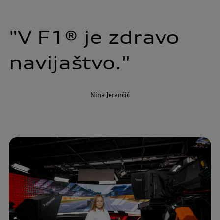
"V 
F1® 
je 
zdravo 
navijaštvo."
Nina Jerančič