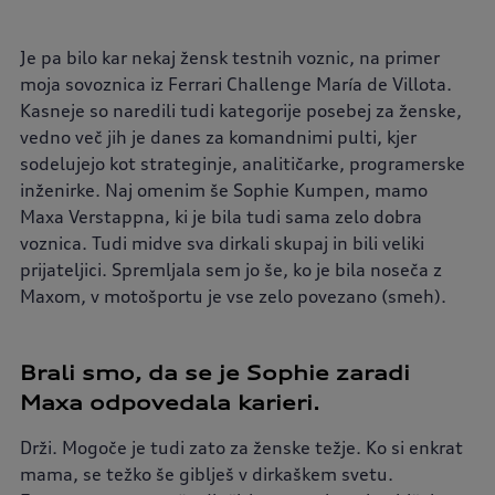
Je pa bilo kar nekaj žensk testnih voznic, na primer
moja sovoznica iz Ferrari Challenge María de Villota.
Kasneje so naredili tudi kategorije posebej za ženske,
vedno več jih je danes za komandnimi pulti, kjer
sodelujejo kot strateginje, analitičarke, programerske
inženirke. Naj omenim še Sophie Kumpen, mamo
Maxa Verstappna, ki je bila tudi sama zelo dobra
voznica. Tudi midve sva dirkali skupaj in bili veliki
prijateljici. Spremljala sem jo še, ko je bila noseča z
Maxom, v motošportu je vse zelo povezano (smeh).
Brali smo, da se je Sophie zaradi
Maxa odpovedala karieri.
Drži. Mogoče je tudi zato za ženske težje. Ko si enkrat
mama, se težko še giblješ v dirkaškem svetu.