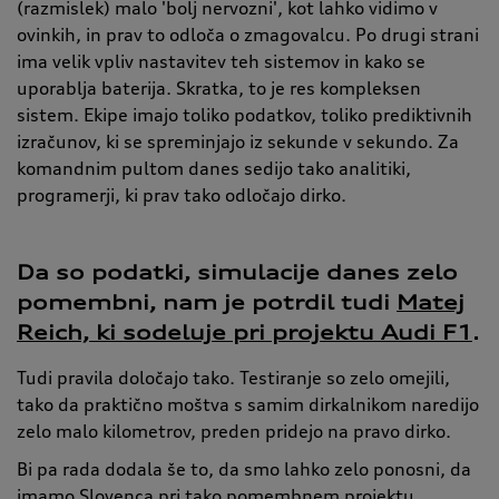
(razmislek) malo 'bolj nervozni', kot lahko vidimo v
ovinkih, in prav to odloča o zmagovalcu. Po drugi strani
ima velik vpliv nastavitev teh sistemov in kako se
uporablja baterija. Skratka, to je res kompleksen
sistem. Ekipe imajo toliko podatkov, toliko prediktivnih
izračunov, ki se spreminjajo iz sekunde v sekundo. Za
komandnim pultom danes sedijo tako analitiki,
programerji, ki prav tako odločajo dirko.
Da so podatki, simulacije danes zelo
pomembni, nam je potrdil tudi
Matej
Reich, ki sodeluje pri projektu Audi F1
.
Tudi pravila določajo tako. Testiranje so zelo omejili,
tako da praktično moštva s samim dirkalnikom naredijo
zelo malo kilometrov, preden pridejo na pravo dirko.
Bi pa rada dodala še to, da smo lahko zelo ponosni, da
imamo Slovenca pri tako pomembnem projektu.