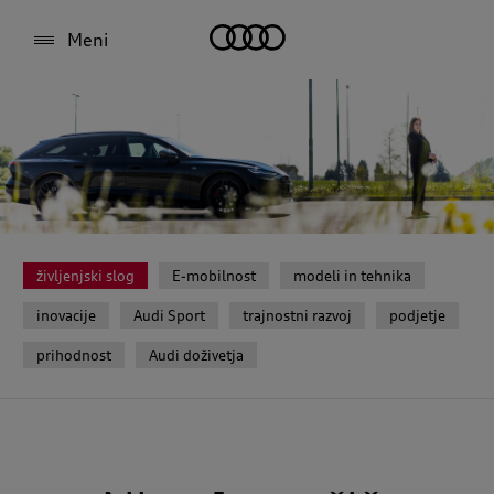
Meni
življenjski slog
E-mobilnost
modeli in tehnika
inovacije
Audi Sport
trajnostni razvoj
podjetje
prihodnost
Audi doživetja