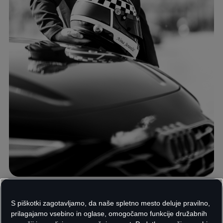
®
Letos so se pravila F1
precej
S piškotki zagotavljamo, da naše spletno mesto deluje pravilno,
spremenila, kar vpliva tudi na
prilagajamo vsebino in oglase, omogočamo funkcije družabnih