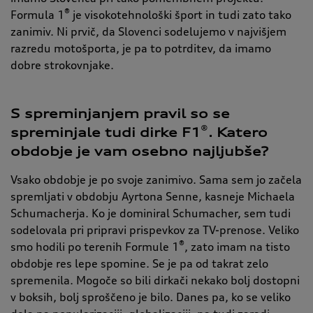
®
Formula 1
je visokotehnološki šport in tudi zato tako
zanimiv. Ni prvič, da Slovenci sodelujemo v najvišjem
razredu motošporta, je pa to potrditev, da imamo
dobre strokovnjake.
S spreminjanjem pravil so se
®
spreminjale tudi dirke F1
. Katero
obdobje je vam osebno najljubše?
Vsako obdobje je po svoje zanimivo. Sama sem jo začela
spremljati v obdobju Ayrtona Senne, kasneje Michaela
Schumacherja. Ko je dominiral Schumacher, sem tudi
sodelovala pri pripravi prispevkov za TV-prenose. Veliko
®
smo hodili po terenih Formule 1
, zato imam na tisto
obdobje res lepe spomine. Se je pa od takrat zelo
spremenila. Mogoče so bili dirkači nekako bolj dostopni
v boksih, bolj sproščeno je bilo. Danes pa, ko se veliko