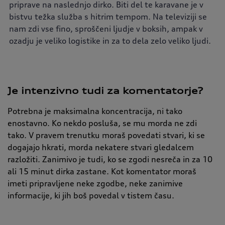
priprave na naslednjo dirko. Biti del te karavane je v
bistvu težka služba s hitrim tempom. Na televiziji se
nam zdi vse fino, sproščeni ljudje v boksih, ampak v
ozadju je veliko logistike in za to dela zelo veliko ljudi.
Je intenzivno tudi za komentatorje?
Potrebna je maksimalna koncentracija, ni tako
enostavno. Ko nekdo posluša, se mu morda ne zdi
tako. V pravem trenutku moraš povedati stvari, ki se
dogajajo hkrati, morda nekatere stvari gledalcem
razložiti. Zanimivo je tudi, ko se zgodi nesreča in za 10
ali 15 minut dirka zastane. Kot komentator moraš
imeti pripravljene neke zgodbe, neke zanimive
informacije, ki jih boš povedal v tistem času.