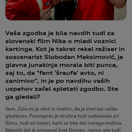
Vaša zgodba je bila navdih tudi za
slovenski film Nika o mladi voznici
kartinga. Kot je takrat rekel režiser in
soscenarist Slobodan Maksimović, je
glavna junakinja morala biti punca,
saj to, da "fant 'šraufa' avto, ni
zanimivo", in je po navdihu vaših
uspehov začel spletati zgodbo. Ste
ga gledali?
Sem. Zelo mi je všeč in mislim, da je imel kar veliko
gledalcev. Pravzaprav je družina tudi sodelovala pri
filmu, tudi vsi šotori, karti so bile del našega moštva.
Največji del je prispeval brat Domen, njemu gre tudi