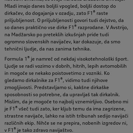
Mladi imajo danes boljši vpogled, boljši dostop do
®
dirkačev, do dogajanja v ozadju, zato F1
raste
priljubljenost. O priljubljenosti govori tudi dejstvo, da
®
so danes praktično vse dirke F1
razprodane. V Avstrijo,
na Madžarsko po preteklih izkušnjah pride tudi
ogromno slovenskih navijačev, kar dokazuje, da smo
tehnični ljudje, da nas zanima tehnika.
®
Formula 1
je namreč od nekdaj visokotehnološki šport.
Ljudje se radi vozimo v dobrih, hitrih, lepih avtomobilih
in mogoče se nekako poistovetimo z vozniki. Ko
®
gledamo dirkalnike za F1
, vidimo tudi njihove
zmogljivosti. Predstavljamo si, kakšne dirkaške
sposobnosti so potrebne, da upravljaš tak dirkalnik.
Mislim, da je mogoče to najbolj vznemirljivo. Osebno mi
®
je F1
všeč tudi zato, ker kljub temu da ima zagrizene,
strastne navijače, lahko na istih tribunah sedijo navijači
različnih ekip. Nihče se ne prepira, nobenih izgredov ni,
®
v F1
je tako zdravo navijaštvo
.