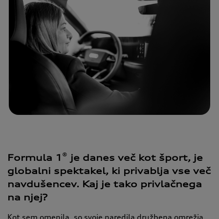
®
Formula 1
je danes več kot šport, je
globalni spektakel, ki privablja vse več
navdušencev. Kaj je tako privlačnega
na njej?
Kot sem omenila, so svoje naredila družbena omrežja.