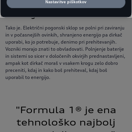
Nastavitve piškotkov
Poleg vozniških so torej pomembne
tudi druge veščine.
Tako je. Električni pogonski sklop se polni pri zaviranju
in v počasnejših ovinkih, shranjeno energijo pa dirkač
uporabi, ko jo potrebuje, denimo pri prehitevanjih.
Vozniki morajo znati to obvladovati. Polnjenje baterije
in sistemi so sicer v določenih okvirjih prednastavljeni,
ampak kot dirkač moraš v vsakem krogu zelo dobro
preceniti, kdaj in kako boš prehiteval, kdaj boš
uporabil to energijo.
"Formula 1® je ena
tehnološko najbolj