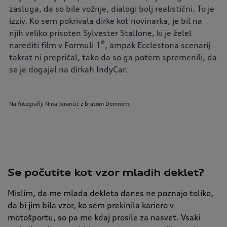
zasluga, da so bile vožnje, dialogi bolj realistični. To je
izziv. Ko sem pokrivala dirke kot novinarka, je bil na
njih veliko prisoten Sylvester Stallone, ki je želel
®
narediti film v Formuli 1
, ampak Ecclestona scenarij
takrat ni prepričal, tako da so ga potem spremenili, da
se je dogajal na dirkah IndyCar.
Na fotografiji Nina Jerančič z bratom Domnom.
Se počutite kot vzor mladih deklet?
Mislim, da me mlada dekleta danes ne poznajo toliko,
da bi jim bila vzor, ko sem prekinila kariero v
motošportu, so pa me kdaj prosile za nasvet. Vsaki