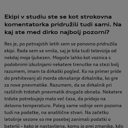
Ekipi v studiu ste se kot strokovna
komentatorka pridružili tudi sami. Na
kaj ste med dirko najbolj pozorni?
Res je, po petnajstih letih sem se ponovno pridružila
ekipi. Rada sem se vrnila, saj je bila tudi televizija od
nekdaj moja ljubezen. Mogoče lahko kot voznica s
podobnimi izkušnjami nekatere trenutke na stezi bolj
razumem, imam ta dirkaški pogled. Ko na primer pride
do prehitevanj ali morda obnašanje dirkalnika, ko gre
za nove pnevmatike. Razumem, da se dirkalnik pri
različnih trdotah pnevmatik drugače obnaša. Nekatere
trdote potrebujejo malo več časa, da pridejo na
delovno temperaturo. Poleg same vožnje sem pozorna
tudi na podatke, na analitične stvari. Na začetku
letošnje sezone so me posebej zanimali podatki o
bateriji – kako je nastavljena, komu jo prej zmanjka, kdo