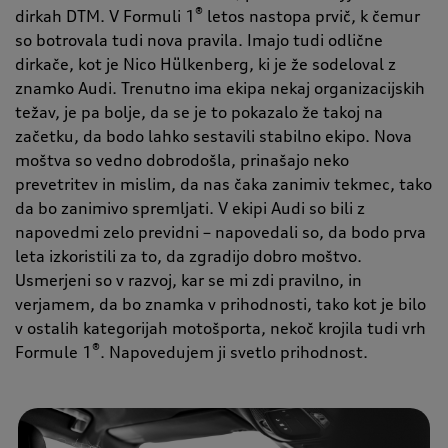
®
dirkah DTM. V Formuli 1
letos nastopa prvič, k čemur
so botrovala tudi nova pravila. Imajo tudi odlične
dirkače, kot je Nico Hülkenberg, ki je že sodeloval z
znamko Audi. Trenutno ima ekipa nekaj organizacijskih
težav, je pa bolje, da se je to pokazalo že takoj na
začetku, da bodo lahko sestavili stabilno ekipo. Nova
moštva so vedno dobrodošla, prinašajo neko
prevetritev in mislim, da nas čaka zanimiv tekmec, tako
da bo zanimivo spremljati. V ekipi Audi so bili z
napovedmi zelo previdni – napovedali so, da bodo prva
leta izkoristili za to, da zgradijo dobro moštvo.
Usmerjeni so v razvoj, kar se mi zdi pravilno, in
verjamem, da bo znamka v prihodnosti, tako kot je bilo
v ostalih kategorijah motošporta, nekoč krojila tudi vrh
®
Formule 1
. Napovedujem ji svetlo prihodnost.