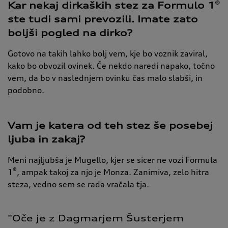
®
Kar nekaj dirkaških stez za Formulo 1
ste tudi sami prevozili. Imate zato
boljši pogled na dirko?
Gotovo na takih lahko bolj vem, kje bo voznik zaviral,
kako bo obvozil ovinek. Če nekdo naredi napako, točno
vem, da bo v naslednjem ovinku čas malo slabši, in
podobno.
Vam je katera od teh stez še posebej
ljuba in zakaj?
Meni najljubša je Mugello, kjer se sicer ne vozi Formula
®
1
, ampak takoj za njo je Monza. Zanimiva, zelo hitra
steza, vedno sem se rada vračala tja.
"Oče 
je 
z 
Dagmarjem 
Šusterjem 