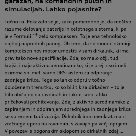
garažah, na komandnih pultih in
simulacijah. Lahko pojasnite?
Točno to. Pokazalo se je, kako pomembno je, da moštvo
razume delovanje baterije in celotnega sistema, ki pa
®
je v Formuli 1
zelo kompleksen. To je ena tehnološko
najbolj naprednih panog. Ob tem, da so morali inženirji
kompleksen nov motor umestiti v sam dirkalnik, ki ima
prav tako nove specifikacije. Zdaj so malo ožji, tudi
krajši, imajo aktivno aerodinamiko, ki je prej niso imeli
oziroma so imeli samo DRS-sistem za odpiranje
zadnjega krilca. Tega so lahko odprli v točno
določenem trenutku, ko so bili tik za dirkačem – to je
bilo običajno na ravninah in takrat smo lahko
pričakovali prehitevanja. Zdaj z aktivno aerodinamiko z
zapiranjem in odpiranjem sprednjega in zadnjega krilca
se spremeni tudi vožnja. Dirkalnik ima naenkrat manj
zračnega upora na ravninah, v zavojih pa večji oprijem.
V povezavi s pogonskim sklopom so dirkalniki zdaj …