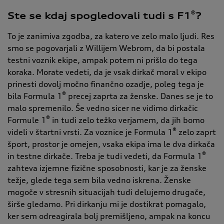
®
Ste se kdaj spogledovali tudi s F1
?
To je zanimiva zgodba, za katero ve zelo malo ljudi. Res
smo se pogovarjali z Willijem Webrom, da bi postala
testni voznik ekipe, ampak potem ni prišlo do tega
koraka. Morate vedeti, da je vsak dirkač moral v ekipo
prinesti dovolj močno finančno ozadje, poleg tega je
®
bila Formula 1
precej zaprta za ženske. Danes se je to
malo spremenilo. Še vedno sicer ne vidimo dirkačic
®
Formule 1
in tudi zelo težko verjamem, da jih bomo
®
videli v štartni vrsti. Za voznice je Formula 1
zelo zaprt
šport, prostor je omejen, vsaka ekipa ima le dva dirkača
®
in testne dirkače. Treba je tudi vedeti, da Formula 1
zahteva izjemne fizične sposobnosti, kar je za ženske
težje, glede tega sem bila vedno iskrena. Ženske
mogoče v stresnih situacijah tudi delujemo drugače,
širše gledamo. Pri dirkanju mi je dostikrat pomagalo,
ker sem odreagirala bolj premišljeno, ampak na koncu