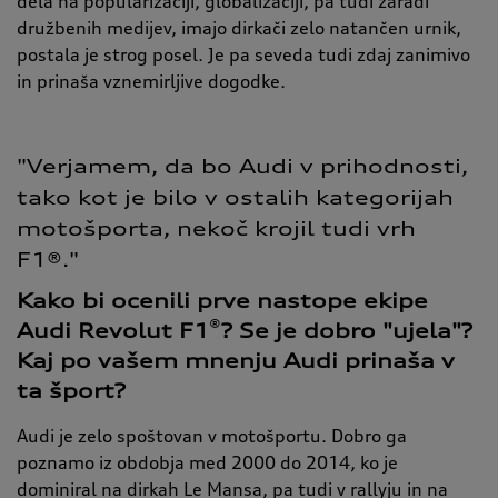
dela na popularizaciji, globalizaciji, pa tudi zaradi
družbenih medijev, imajo dirkači zelo natančen urnik,
postala je strog posel. Je pa seveda tudi zdaj zanimivo
in prinaša vznemirljive dogodke.
"Verjamem, 
da 
bo 
Audi 
v 
prihodnosti, 
tako 
kot 
je 
bilo 
v 
ostalih 
kategorijah 
motošporta, 
nekoč 
krojil 
tudi 
vrh 
F1®."
Kako bi ocenili prve nastope ekipe
®
Audi Revolut F1
? Se je dobro "ujela"?
Kaj po vašem mnenju Audi prinaša v
ta šport?
Audi je zelo spoštovan v motošportu. Dobro ga
poznamo iz obdobja med 2000 do 2014, ko je
dominiral na dirkah Le Mansa, pa tudi v rallyju in na