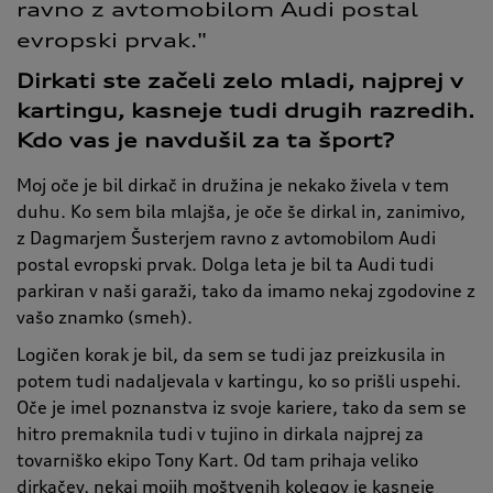
ravno 
z 
avtomobilom 
Audi 
postal 
evropski 
prvak."
Dirkati ste začeli zelo mladi, najprej v
kartingu, kasneje tudi drugih razredih.
Kdo vas je navdušil za ta šport?
Moj oče je bil dirkač in družina je nekako živela v tem
duhu. Ko sem bila mlajša, je oče še dirkal in, zanimivo,
z Dagmarjem Šusterjem ravno z avtomobilom Audi
postal evropski prvak. Dolga leta je bil ta Audi tudi
parkiran v naši garaži, tako da imamo nekaj zgodovine z
vašo znamko (smeh).
Logičen korak je bil, da sem se tudi jaz preizkusila in
potem tudi nadaljevala v kartingu, ko so prišli uspehi.
Oče je imel poznanstva iz svoje kariere, tako da sem se
hitro premaknila tudi v tujino in dirkala najprej za
tovarniško ekipo Tony Kart. Od tam prihaja veliko
dirkačev, nekaj mojih moštvenih kolegov je kasneje