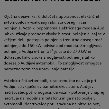
Ključna dejavnika, ki določata uporabnost električnih
avtomobilov v vsakdanji rabi, sta doseg in čas
polnjenja. Vozniki popolnoma električnega modela Audi
lahko uživajo prednost visoke hitrosti polnjenja, saj se v
večjem delu postopka polnjenja trenutno dosega moč
polnjenja do 150 kW, odvisno od modela. Zmogljivost
2
polnjenja Audija e-tron GT
je celo do 270 kW in
dokazuje, kako visoke zmogljivosti polnjenja lahko
dosežejo Audijevi avtomobili. To zmogljivost omogoča
pametno termično upravljanje baterije.
Vsi električni avtomobili, ki so trenutno na voljo pri
Audiju, so vključeni v pametni ekosistem: Audijev
načrtovalec poti omogoča, da voznik potovanje vnaprej
načrtuje na mobilnem telefonu in ga nato pošlje v
avtomobil. Načrtovalec poti izračuna najhitrejšo pot,