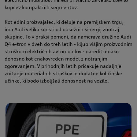
kupcev kompaktnih segmentov.
Kot edini proizvajalec, ki deluje na premijskem trgu,
ima Audi veliko koristi od obsežnih sinergij znotraj
skupine. To v praksi pomeni, da namerava družino Audi
Q4 e-tron v dveh do treh letih - kljub višjim proizvodnim
stroškom električnih avtomobilov - narediti enako
donosno kot enakovreden model z notranjim
zgorevanjem. V prihodnjih letih pričakuje nadaljnje
znižanje materialnih stroškov in dodatne količinske
učinke, ki bodo izboljšali donosnost na vozilo.