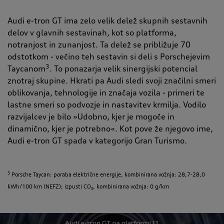
Audi e-tron GT ima zelo velik delež skupnih sestavnih
delov v glavnih sestavinah, kot so platforma,
notranjost in zunanjost. Ta delež se približuje 70
odstotkom - večino teh sestavin si deli s Porschejevim
3
Taycanom
. To ponazarja velik sinergijski potencial
znotraj skupine. Hkrati pa Audi sledi svoji značilni smeri
oblikovanja, tehnologije in značaja vozila - primeri te
lastne smeri so podvozje in nastavitev krmilja. Vodilo
razvijalcev je bilo »Udobno, kjer je mogoče in
dinamično, kjer je potrebno«. Kot pove že njegovo ime,
Audi e-tron GT spada v kategorijo Gran Turismo.
3
Porsche Taycan: poraba električne energije, kombinirana vožnja: 28,7-28,0
kWh/100 km (NEFZ); izpusti CO₂, kombinirana vožnja: 0 g/km