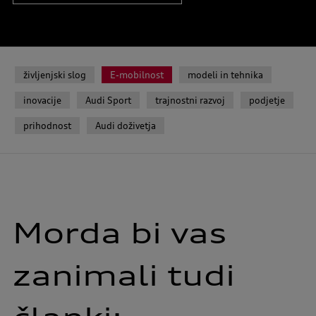
življenjski slog
E-mobilnost
modeli in tehnika
inovacije
Audi Sport
trajnostni razvoj
podjetje
prihodnost
Audi doživetja
Morda bi vas
zanimali tudi