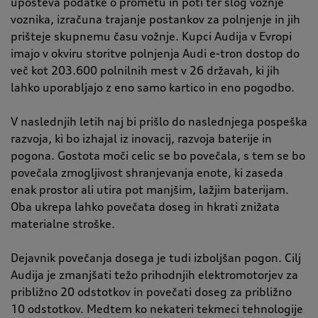
upošteva podatke o prometu in poti ter slog vožnje
voznika, izračuna trajanje postankov za polnjenje in jih
prišteje skupnemu času vožnje. Kupci Audija v Evropi
imajo v okviru storitve polnjenja Audi e-tron dostop do
več kot 203.600 polnilnih mest v 26 državah, ki jih
lahko uporabljajo z eno samo kartico in eno pogodbo.
V naslednjih letih naj bi prišlo do naslednjega pospeška
razvoja, ki bo izhajal iz inovacij, razvoja baterije in
pogona. Gostota moči celic se bo povečala, s tem se bo
povečala zmogljivost shranjevanja enote, ki zaseda
enak prostor ali utira pot manjšim, lažjim baterijam.
Oba ukrepa lahko povečata doseg in hkrati znižata
materialne stroške.
Dejavnik povečanja dosega je tudi izboljšan pogon. Cilj
Audija je zmanjšati težo prihodnjih elektromotorjev za
približno 20 odstotkov in povečati doseg za približno
10 odstotkov. Medtem ko nekateri tekmeci tehnologije