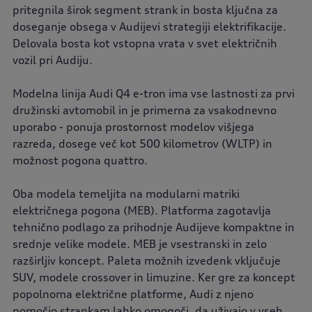
pritegnila širok segment strank in bosta ključna za
doseganje obsega v Audijevi strategiji elektrifikacije.
Delovala bosta kot vstopna vrata v svet električnih
vozil pri Audiju.
Modelna linija Audi Q4 e-tron ima vse lastnosti za prvi
družinski avtomobil in je primerna za vsakodnevno
uporabo - ponuja prostornost modelov višjega
razreda, dosege več kot 500 kilometrov (WLTP) in
možnost pogona quattro.
Oba modela temeljita na modularni matriki
električnega pogona (MEB). Platforma zagotavlja
tehnično podlago za prihodnje Audijeve kompaktne in
srednje velike modele. MEB je vsestranski in zelo
razširljiv koncept. Paleta možnih izvedenk vključuje
SUV, modele crossover in limuzine. Ker gre za koncept
popolnoma električne platforme, Audi z njeno
pomočjo strankam lahko omogoči, da uživajo v vseh