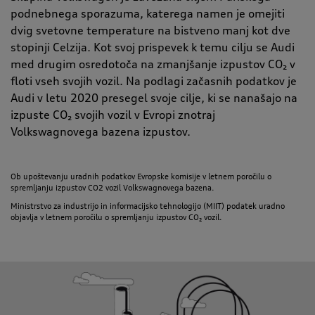
podnebnega sporazuma, katerega namen je omejiti
dvig svetovne temperature na bistveno manj kot dve
stopinji Celzija. Kot svoj prispevek k temu cilju se Audi
med drugim osredotoča na zmanjšanje izpustov CO₂ v
floti vseh svojih vozil. Na podlagi začasnih podatkov je
Audi v letu 2020 presegel svoje cilje, ki se nanašajo na
izpuste CO₂ svojih vozil v Evropi znotraj
Volkswagnovega bazena izpustov.
Ob upoštevanju uradnih podatkov Evropske komisije v letnem poročilu o
spremljanju izpustov CO2 vozil Volkswagnovega bazena.
Ministrstvo za industrijo in informacijsko tehnologijo (MIIT) podatek uradno
objavlja v letnem poročilu o spremljanju izpustov CO₂ vozil.