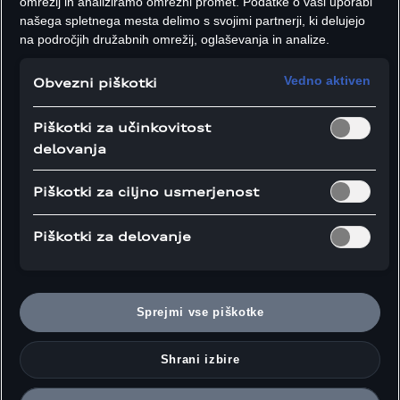
omrežij in analiziramo omrežni promet. Podatke o vaši uporabi
kompaktnega do luksuznega razreda.
našega spletnega mesta delimo s svojimi partnerji, ki delujejo
na področjih družabnih omrežij, oglaševanja in analize.
Pregled
Vedno aktiven
Obvezni piškotki
tehnoloških
platform za več
Piškotki za učinkovitost
delovanja
znamk
Piškotki za ciljno usmerjenost
Piškotki za delovanje
Sprejmi vse piškotke
Shrani izbire