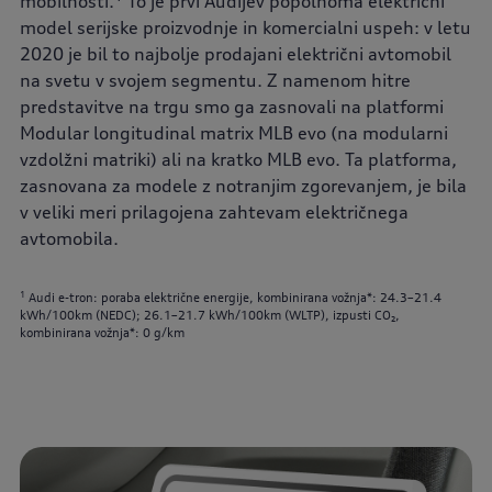
mobilnosti.
To je prvi Audijev popolnoma električni
model serijske proizvodnje in komercialni uspeh: v letu
2020 je bil to najbolje prodajani električni avtomobil
na svetu v svojem segmentu. Z namenom hitre
predstavitve na trgu smo ga zasnovali na platformi
Modular longitudinal matrix MLB evo (na modularni
vzdolžni matriki) ali na kratko MLB evo. Ta platforma,
zasnovana za modele z notranjim zgorevanjem, je bila
v veliki meri prilagojena zahtevam električnega
avtomobila.
1
Audi e-tron: poraba električne energije, kombinirana vožnja*: 24.3–21.4
kWh/100km (NEDC); 26.1–21.7 kWh/100km (WLTP), izpusti CO₂,
kombinirana vožnja*: 0 g/km