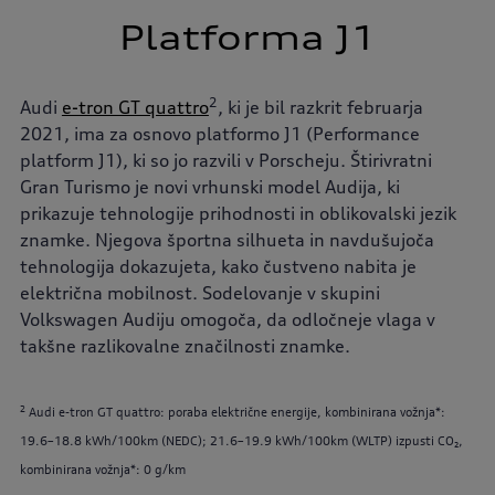
Platforma J1
2
Audi
e-tron GT quattro
, ki je bil razkrit februarja
2021, ima za osnovo platformo J1 (Performance
platform J1), ki so jo razvili v Porscheju. Štirivratni
Gran Turismo je novi vrhunski model Audija, ki
prikazuje tehnologije prihodnosti in oblikovalski jezik
znamke. Njegova športna silhueta in navdušujoča
tehnologija dokazujeta, kako čustveno nabita je
električna mobilnost. Sodelovanje v skupini
Volkswagen Audiju omogoča, da odločneje vlaga v
takšne razlikovalne značilnosti znamke.
2
Audi e-tron GT quattro: poraba električne energije, kombinirana vožnja*:
19.6–18.8 kWh/100km (NEDC); 21.6–19.9 kWh/100km (WLTP) izpusti CO₂,
kombinirana vožnja*: 0 g/km