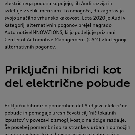
električnega pogona kupujejo, jih Audi razvija in
izdeluje v veliki meri sam. To omogoča, da zagotavlja
svojo značilno vrhunsko kakovost. Leta 2020 je Audi v
kategoriji alternativnih pogonov prejel nagrado
AutomotiveINNOVATIONS, ki jo podeljuje priznani
Center of Automotive Management (CAM) v kategoriji
alternativnih pogonov.
Priključni hibridi kot
del električne pobude
Priključni hibridi so pomemben del Audijeve električne
pobude in pomagajo uresničevati cilj 'nič lokalnih
izpustov' v povezavi z zmogljivostjo na dolge razdalje.
Še posebej pomembni so za stranke v urbanih območjih
in za zaposlene, ki se dnevno vozijo v službo, saj so