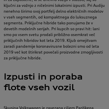
ključni za vožnjo z ničelnimi lokalnimi izpusti. Pri Audiju
nenehno širimo svoj portfelj delno električnih modelov
v vseh segmentih, od kompaktnega do luksuznega
segmenta. Priključne hibride tako ponujamo že v
devetih modelnih serijah. Pri kupcih so pravi hit: lani
smo po vsem svetu prodali približno osemkrat več
priključnih hibridov kot leta 2019. Kljub omejitvam
zaradi pandemije koronavirusne bolezni smo od leta
2019 več kot štirikrat povečali proizvodne zmogljivosti
za priključne hibride.
Izpusti in poraba
flote vseh vozil
Skupina Volkswagen je zavezana ciljem Pariškega