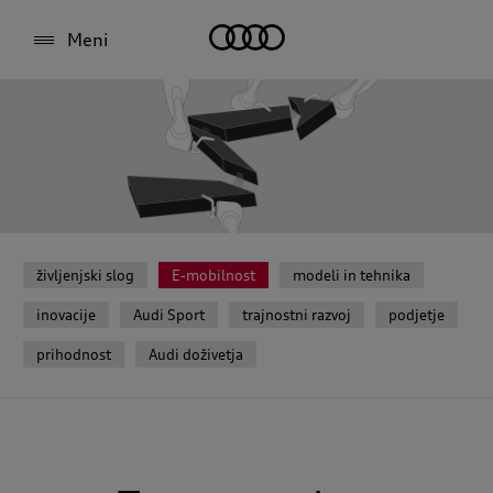
Meni
življenjski slog
E-mobilnost
modeli in tehnika
inovacije
Audi Sport
trajnostni razvoj
podjetje
prihodnost
Audi doživetja