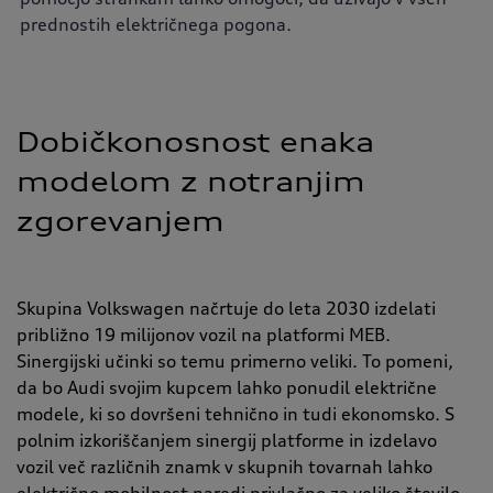
prednostih električnega pogona.
Dobičkonosnost enaka
modelom z notranjim
zgorevanjem
Skupina Volkswagen načrtuje do leta 2030 izdelati
približno 19 milijonov vozil na platformi MEB.
Sinergijski učinki so temu primerno veliki. To pomeni,
da bo Audi svojim kupcem lahko ponudil električne
modele, ki so dovršeni tehnično in tudi ekonomsko. S
polnim izkoriščanjem sinergij platforme in izdelavo
vozil več različnih znamk v skupnih tovarnah lahko
električno mobilnost naredi privlačno za veliko število