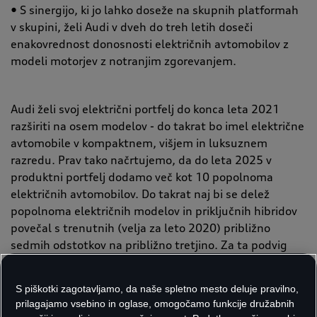
• S sinergijo, ki jo lahko doseže na skupnih platformah
v skupini, želi Audi v dveh do treh letih doseči
enakovrednost donosnosti električnih avtomobilov z
modeli motorjev z notranjim zgorevanjem.
Audi želi svoj električni portfelj do konca leta 2021
razširiti na osem modelov - do takrat bo imel električne
avtomobile v kompaktnem, višjem in luksuznem
razredu. Prav tako načrtujemo, da do leta 2025 v
produktni portfelj dodamo več kot 10 popolnoma
električnih avtomobilov. Do takrat naj bi se delež
popolnoma električnih modelov in priključnih hibridov
povečal s trenutnih (velja za leto 2020) približno
sedmih odstotkov na približno tretjino. Za ta podvig
namerava Audi od danes do leta 2025 vložiti približno
15 milijard evrov. V prizadevanju za donosno povečanje
S piškotki zagotavljamo, da naše spletno mesto deluje pravilno,
električne mobilnosti črpa sinergije v celotni skupini in
prilagajamo vsebino in oglase, omogočamo funkcije družabnih
uporablja skupne platforme za več znamk - od