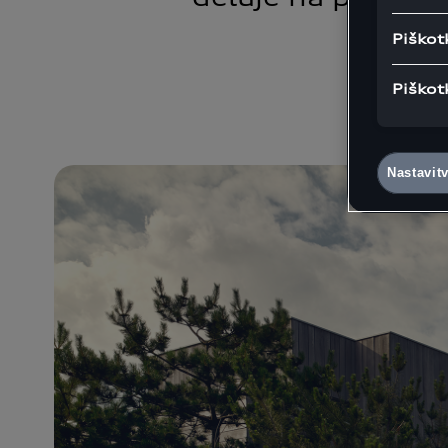
Piškot
Piškot
Nastavit