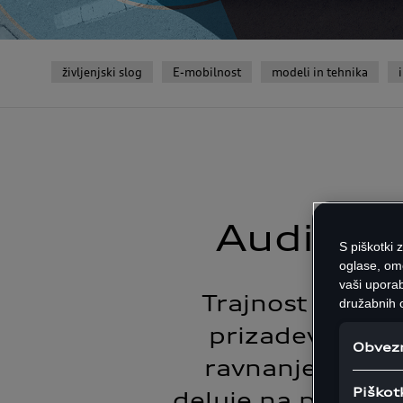
življenjski slog
E-mobilnost
modeli in tehnika
Audi sp
S piškotki 
oglase, om
vaši uporab
Trajnost je v s
družabnih o
prizadevamo zm
Obvezn
ravnanjem z vir
Piškot
deluje na principu