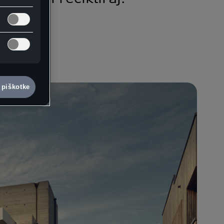
z
 piškotke