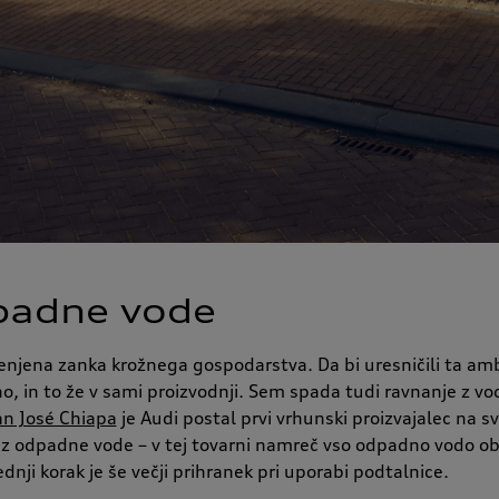
padne vode
klenjena zanka krožnega gospodarstva. Da bi uresničili ta am
no, in to že v sami proizvodnji. Sem spada tudi ravnanje z vo
n José Chiapa
je Audi postal prvi vrhunski proizvajalec na s
z odpadne vode – v tej tovarni namreč vso odpadno vodo ob
dnji korak je še večji prihranek pri uporabi podtalnice.