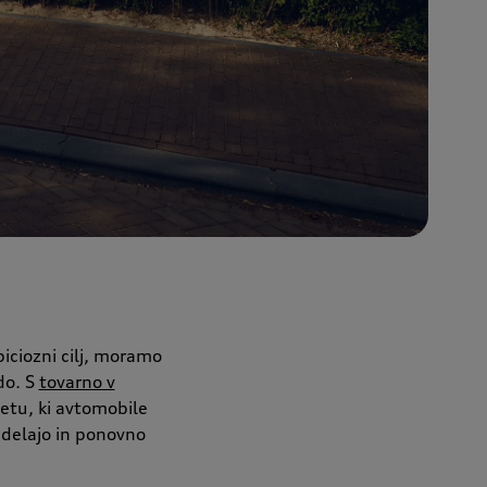
biciozni cilj, moramo
do. S
tovarno v
vetu, ki avtomobile
delajo in ponovno