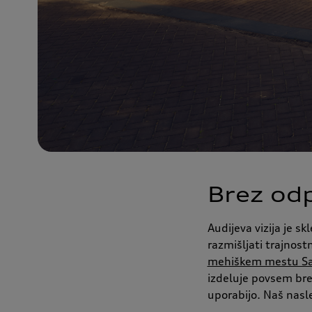
Brez od
Audijeva vizija je s
razmišljati trajnost
mehiškem mestu Sa
izdeluje povsem bre
uporabijo. Naš nasle