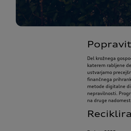
Popravit
Del krožnega gospod
katerem rabljene de
ustvarjamo precejšn
finančnega prihran
metode digitalne di
nepravilnosti. Prog
na druge nadomest
Reciklir