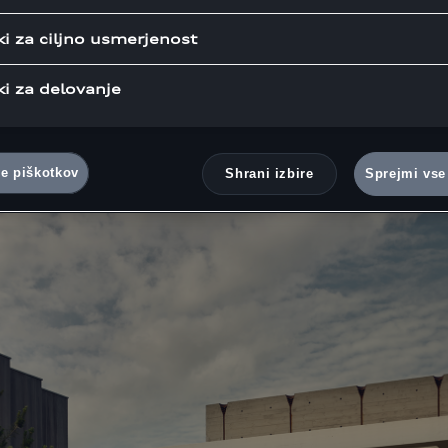
ki za ciljno usmerjenost
Avtor:
Fotografije:
27.02.2020
AUDI AG
Vinzent Brit
ki za delovanje
ve piškotkov
Shrani izbire
Sprejmi vse