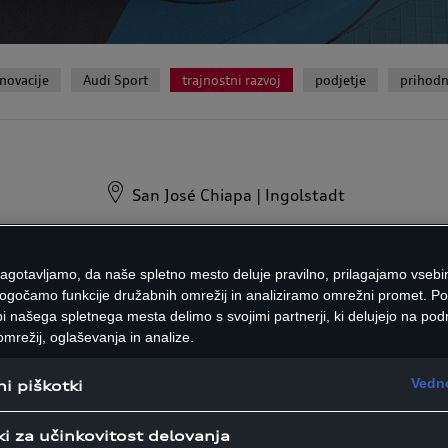
inovacije
Audi Sport
trajnostni razvoj
podjetje
prihodn
San José Chiapa | Ingolstadt
odbuja krožno gosp
zagotavljamo, da naše spletno mesto deluje pravilno, prilagajamo vsebi
ogočamo funkcije družabnih omrežij in analiziramo omrežni promet. P
i našega spletnega mesta delimo s svojimi partnerji, ki delujejo na podr
redišču Audijeve poslovne strate
mrežij, oglaševanja in analize.
anjšati svoj ogljični odtis, tu
Vedno
i piškotki
i. Naša vizija je zaprto krožno 
ki za učinkovitost delovanja
 ‘zmanjšaj porabo, ponovno upor