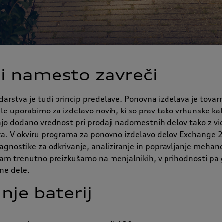
i namesto zavreči
arstva je tudi princip predelave. Ponovna izdelava je tovarn
le uporabimo za izdelavo novih, ki so prav tako vrhunske ka
jo dodano vrednost pri prodaji nadomestnih delov tako z vid
ka. V okviru programa za ponovno izdelavo delov Exchange 
agnostike za odkrivanje, analiziranje in popravljanje mehan
ram trenutno preizkušamo na menjalnikih, v prihodnosti pa g
ne dele.
anje baterij