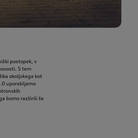
iški postopek, v
kovosti. S tem
ika okoljskega kot
2.0 uporabljamo
otronskih
a bomo razširili še