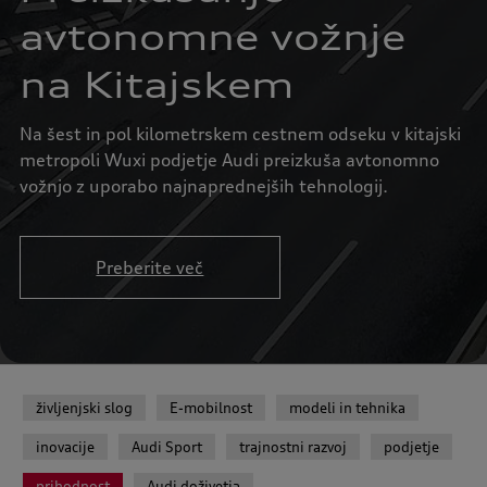
avtonomne vožnje
na Kitajskem
Na šest in pol kilometrskem cestnem odseku v kitajski
metropoli Wuxi podjetje Audi preizkuša avtonomno
vožnjo z uporabo najnaprednejših tehnologij.
Preberite več
življenjski slog
E-mobilnost
modeli in tehnika
inovacije
Audi Sport
trajnostni razvoj
podjetje
prihodnost
Audi doživetja