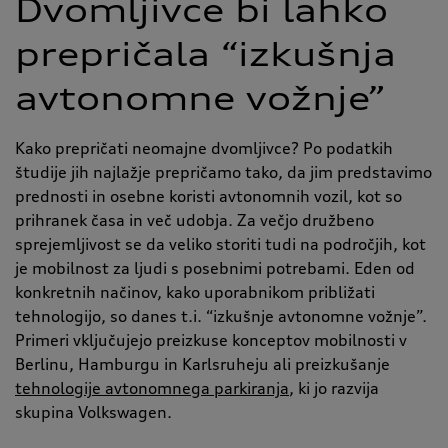
Dvomljivce bi lahko
prepričala
“
izkušnja
avtonomne vožnje
”
Kako prepričati neomajne dvomljivce? Po podatkih
študije jih najlažje prepričamo tako, da jim predstavimo
prednosti in osebne koristi avtonomnih vozil, kot so
prihranek časa in več udobja. Za večjo družbeno
sprejemljivost se da veliko storiti tudi na področjih, kot
je mobilnost za ljudi s posebnimi potrebami. Eden od
konkretnih načinov, kako uporabnikom približati
tehnologijo, so danes t.i.
“
izkušnje avtonomne vožnje
”
.
Primeri vključujejo preizkuse konceptov mobilnosti v
Berlinu, Hamburgu in Karlsruheju ali preizkušanje
tehnologije avtonomnega parkiranja
, ki jo razvija
skupina Volkswagen.