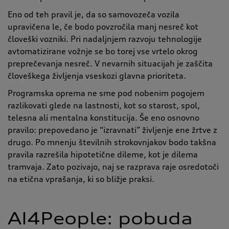
Eno od teh pravil je, da so samovozeča vozila
upravičena le, če bodo povzročila manj nesreč kot
človeški vozniki. Pri nadaljnjem razvoju tehnologije
avtomatizirane vožnje se bo torej vse vrtelo okrog
preprečevanja nesreč. V nevarnih situacijah je zaščita
človeškega življenja vseskozi glavna prioriteta.
Programska oprema ne sme pod nobenim pogojem
razlikovati glede na lastnosti, kot so starost, spol,
telesna ali mentalna konstitucija. Še eno osnovno
pravilo: prepovedano je “izravnati” življenje ene žrtve z
drugo. Po mnenju številnih strokovnjakov bodo takšna
pravila razrešila hipotetične dileme, kot je dilema
tramvaja. Zato pozivajo, naj se razprava raje osredotoči
na etična vprašanja, ki so bližje praksi.
AI4People: pobuda