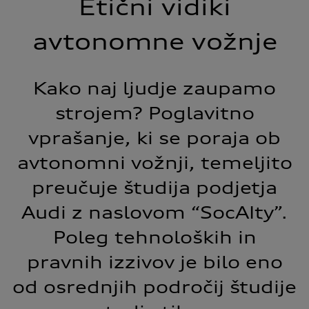
Etični vidiki
avtonomne vožnje
Kako naj ljudje zaupamo
strojem? Poglavitno
vprašanje, ki se poraja ob
avtonomni vožnji, temeljito
preučuje študija podjetja
Audi z naslovom “SocAIty”.
Poleg tehnoloških in
pravnih izzivov je bilo eno
od osrednjih področij študije