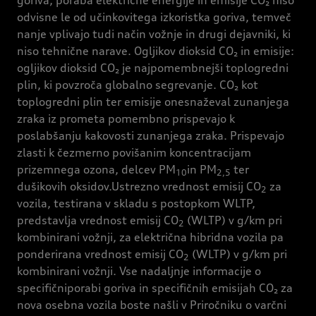
goriva, poraba električne energije in emisije CO₂ niso
odvisne le od učinkovitega izkoristka goriva, temveč
nanje vplivajo tudi način vožnje in drugi dejavniki, ki
niso tehnične narave. Ogljikov dioksid CO₂ in emisije:
ogljikov dioksid CO₂ je najpomembnejši toplogredni
plin, ki povzroča globalno segrevanje. CO₂ kot
toplogredni plin ter emisije onesnaževal zunanjega
zraka iz prometa pomembno prispevajo k
poslabšanju kakovosti zunanjega zraka. Prispevajo
zlasti k čezmerno povišanim koncentracijam
prizemnega ozona, delcev PM
in PM
ter
10
2,5
dušikovih oksidov.Ustrezno vrednost emisij CO
za
2
vozila, testirana v skladu s postopkom WLTP,
predstavlja vrednost emisij CO
(WLTP) v g/km pri
2
kombinirani vožnji, za električna hibridna vozila pa
ponderirana vrednost emisij CO
(WLTP) v g/km pri
2
kombinirani vožnji. Vse nadaljnje informacije o
specifičniporabi goriva in specifičnih emisijah CO₂ za
nova osebna vozila boste našli v Priročniku o varčni