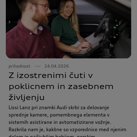
prihodnost
24.04.2026
Z izostrenimi čuti v
poklicnem in zasebnem
življenju
Lissi Lanz pri znamki Audi skrbi za delovanje
sprednje kamere, pomembnega elementa v
sistemih asistirane in avtomatizirane vožnje.
Razkrila nam je, kakšne so vzporednice med njenim
delom in najljubšim hobijem, gorskim