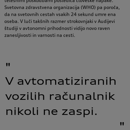
telesnimi poškodbami posledica človeške napake.
Svetovna zdravstvena organizacija (WHO) pa poroča,
da na svetovnih cestah vsakih 24 sekund umre ena
oseba. V luči takšnih razmer strokovnjaki v Audijevi
študiji v avtonomni prihodnosti vidijo novo raven
zanesljivosti in varnosti na cesti.
"
V 
avtomatiziranih 
vozilih 
računalnik 
nikoli 
ne 
zaspi.
"