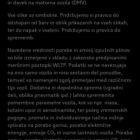
in davek na motorna vozila (DMV).
Vse slike so simbolne. Pridržujemo si pravico do
odstopan od barv in oblik prikazanih na vseh slikah,
ter do napak v vsebini. Pridržujemo si pravico do
sprememb.
Navedene vrednosti porabe in emisij izpušnih plinov
so bile izmerjene v skladu z zakonsko predpisanimi
merilnimi postopki WLTP. Podatki se ne navezujejo
na eno samo vozilo in niso sestavni del ponudbe,
temveč so namenjeni zgolj primerjavi med različnimi
tipi vozil. Dodatna in dopolnilna oprema (vgradni
deli, oblika pnevmatik ipd.) lahko spremenita
pomembne parametre vozila, kot so npr. masa,
kotalni upor in aerodinamika, ter poleg vremenskih
pogojev, prometa in individualnega načina vožnje
vplivata na porabo goriva, porabo električne
energije, emisije CO₂ in vozne lastnosti vozila. Poraba