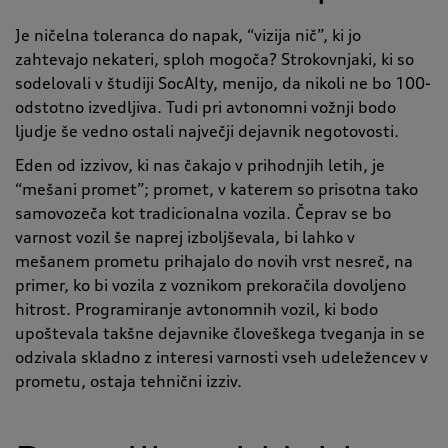
Je ničelna toleranca do napak,
“v
izija nič
”,
ki jo
zahtevajo nekateri, sploh mogoča? Strokovnjaki, ki so
sodelovali v študiji SocAIty, menijo, da nikoli ne bo 100-
odstotno izvedljiva. Tudi pri avtonomni vožnji bodo
ljudje še vedno ostali največji dejavnik negotovosti.
Eden od izzivov, ki nas čakajo v prihodnjih letih, je
“
mešani promet
”;
promet, v katerem so prisotna tako
samovozeča kot tradicionalna vozila. Čeprav se bo
varnost vozil še naprej izboljševala, bi lahko v
mešanem prometu prihajalo do novih vrst nesreč, na
primer, ko bi vozila z voznikom prekoračila dovoljeno
hitrost. Programiranje avtonomnih vozil, ki bodo
upoštevala takšne dejavnike človeškega tveganja in se
odzivala skladno z interesi varnosti vseh udeležencev v
prometu, ostaja tehnični izziv.