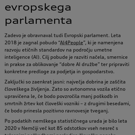
evropskega
parlamenta
Zadevo je obravnaval tudi Evropski parlament. Leta
2018 je zagnal pobudo “
AI4People
”
, ki je namenjena
razvoju etičnih standardov na področju umetne
inteligence (AI). Cilj pobude je razviti načela, smernice
in prakse za oblikovanje “dobre AI družbe” ter pripraviti
konkretne predloge za podjetja in gospodarstvo.
Zaključki so zaenkrat jasni: največja dobrina je zaščita
človeškega življenja. Zato so avtonomna vozila etično
upravičena le, če bodo povzročila manj poškodb in
smrtnih žrtev kot človeški vozniki – z drugimi besedami,
če bodo prinesla pozitivno ravnovesje tveganj.
Po podatkih nemškega statističnega urada je bilo leta
2020 v Nemčiji več kot 85 odstotkov vseh nesreč s