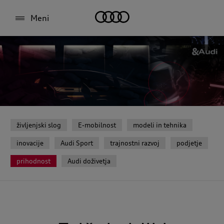
Meni
življenjski slog
E-mobilnost
modeli in tehnika
inovacije
Audi Sport
trajnostni razvoj
podjetje
prihodnost
Audi doživetja