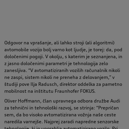
Odgovor na vprašanje, ali lahko stroji (ali algoritmi)
avtomobile vozijo bolj varno kot ljudje, je torej: da, pod
določenimi pogoji. V okolju, s katerim je seznanjena, in
z jasno določenimi parametri je tehnologija zelo
zanesljiva.
“
V avtomatiziranih vozilih računalnik nikoli
ne zaspi, sistem nikoli ne preneha z delovanjem,
”
v
študiji pove Ilja Radusch, direktor oddelka za pametno
mobilnost na inštitutu Fraunhofer FOKUS.
Oliver Hoffmann, član upravnega odbora družbe Audi
za tehnični in tehnološki razvoj, se strinja:
“
Prepričan
sem, da bo visoko avtomatizirana vožnja naše ceste
naredila varnejše. Najprej zaradi napredne senzorske
tehnologije, ki jo uporablja avtomatizirano vozilo. Pri