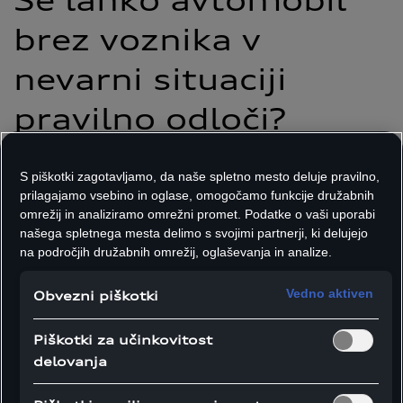
Se lahko avtomobil
brez voznika v
nevarni situaciji
pravilno odloči?
Veliko ljudi se sprašuje, ali lahko stroj v nevarni situaciji
S piškotki zagotavljamo, da naše spletno mesto deluje pravilno,
sprejme pravilno odločitev. Ta pomislek pa se ni pojavil
prilagajamo vsebino in oglase, omogočamo funkcije družabnih
šele z avtonomno vožnjo, v etiki je predmet razprave že
omrežij in analiziramo omrežni promet. Podatke o vaši uporabi
desetletja. V “dilemi tramvaja” (
Trolley problem
),
našega spletnega mesta delimo s svojimi partnerji, ki delujejo
znanemu miselnemu eksperimentu, si predstavljamo
na področjih družabnih omrežij, oglaševanja in analize.
naslednjo situacijo: proti skupini petih ljudi, ki je
privezana na tirnice, drvi pobegli tramvaj. Posameznik
Vedno aktiven
Obvezni piškotki
bi tramvaj lahko preusmeril na drug tir, kjer negibno
leži en človek – tako bi rešil življenja peterice, hkrati pa
Piškotki za učinkovitost
povzročil smrt enega človeka. Bi bilo to kriminalno
delovanja
dejanje? Bi bilo bolje, če posameznik ne bi storil
ničesar? Bi se posameznik pravilno odločil, če bi s