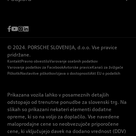
© 2024. PORSCHE SLOVENIJA, d.o.o. Vse pravice
pridržane.
Kontakt
Pravno obvestilo
Varovanje osebnih podatkov
Varovanje podatkov za Facebook
Avtorske pravice
Kanali za žvižgače
Piškotki
Nastavitve piškotkov
Izjava o dostopnosti
Akt EU o podatkih
Prikazana vozila lahko v posameznih detajlih
odstopajo od trenutne ponudbe za slovenski trg. Na
slikah so prikazani nekateri elementi dodatne
opreme, ki so na voljo za doplačilo. Vse navedene
maloprodajne cene so neobvezujoče priporočene
cene, ki vključujejo davek na dodano vrednost (DDV)