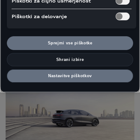
Piškotki za ciljno usmerjenost
poseganjem preprečil najhujši možni izid?
Piškotki za delovanje
Z avtonomno vožnjo je ta razprava spet prišla v
ospredje, vendar je po mnenju strokovnjakov ključni
argument ta, da se vozilo brez voznika v nevarni
situaciji nikoli ne bo odločalo samo, temveč bo zgolj
Sprejmi vse piškotke
izvajalo odločitve programske opreme, s katero ga
bodo opremili njegovi ustvarjalci. Vedno bo sprejemalo
Shrani izbire
etične odločitve in vrednote ljudi, ki ga bodo ustvarili,
in jih udejanjilo brez svoje lastne interpretacije.
Nastavitve piškotkov