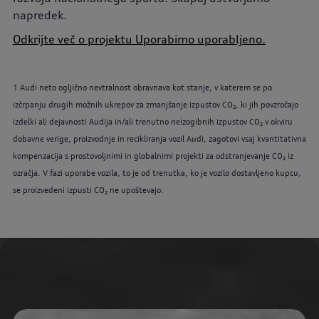
napredek.
Odkrijte več o projektu Uporabimo uporabljeno.
1 Audi neto ogljično nevtralnost obravnava kot stanje, v katerem se po
izčrpanju drugih možnih ukrepov za zmanjšanje izpustov CO₂, ki jih povzročajo
izdelki ali dejavnosti Audija in/ali trenutno neizogibnih izpustov CO₂ v okviru
dobavne verige, proizvodnje in recikliranja vozil Audi, zagotovi vsaj kvantitativna
kompenzacija s prostovoljnimi in globalnimi projekti za odstranjevanje CO₂ iz
ozračja. V fazi uporabe vozila, to je od trenutka, ko je vozilo dostavljeno kupcu,
se proizvedeni izpusti CO₂ ne upoštevajo.