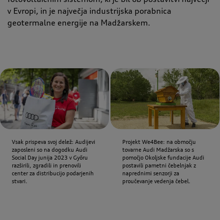
v Evropi, in je največja industrijska porabnica
geotermalne energije na Madžarskem.
Vsak prispeva svoj delež: Audijevi
Projekt We4Bee: na območju
zaposleni so na dogodku Audi
tovarne Audi Madžarska so s
Social Day junija 2023 v Győru
pomočjo Okoljske fundacije Audi
razširili, zgradili in prenovili
postavili pametni čebelnjak z
center za distribucijo podarjenih
naprednimi senzorji za
stvari.
proučevanje vedenja čebel.