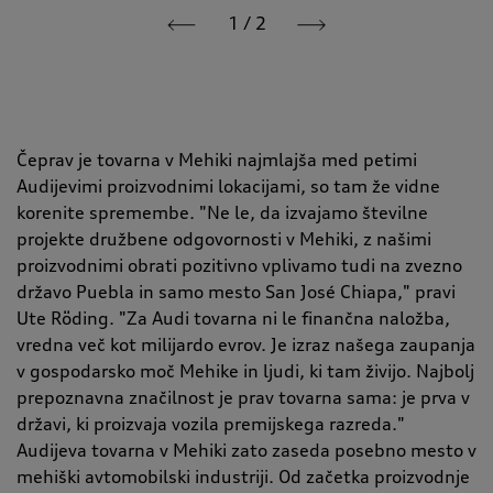
1
/
2
Čeprav je tovarna v Mehiki najmlajša med petimi
Audijevimi proizvodnimi lokacijami, so tam že vidne
korenite spremembe. "Ne le, da izvajamo številne
projekte družbene odgovornosti v Mehiki, z našimi
proizvodnimi obrati pozitivno vplivamo tudi na zvezno
državo Puebla in samo mesto San José Chiapa," pravi
Ute Röding. "Za Audi tovarna ni le finančna naložba,
vredna več kot milijardo evrov. Je izraz našega zaupanja
v gospodarsko moč Mehike in ljudi, ki tam živijo. Najbolj
prepoznavna značilnost je prav tovarna sama: je prva v
državi, ki proizvaja vozila premijskega razreda."
Audijeva tovarna v Mehiki zato zaseda posebno mesto v
mehiški avtomobilski industriji. Od začetka proizvodnje