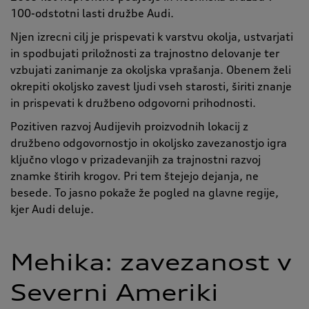
100-odstotni lasti družbe Audi.
Njen izrecni cilj je prispevati k varstvu okolja, ustvarjati
in spodbujati priložnosti za trajnostno delovanje ter
vzbujati zanimanje za okoljska vprašanja. Obenem želi
okrepiti okoljsko zavest ljudi vseh starosti, širiti znanje
in prispevati k družbeno odgovorni prihodnosti.
Pozitiven razvoj Audijevih proizvodnih lokacij z
družbeno odgovornostjo in okoljsko zavezanostjo igra
ključno vlogo v prizadevanjih za trajnostni razvoj
znamke štirih krogov. Pri tem štejejo dejanja, ne
besede. To jasno pokaže že pogled na glavne regije,
kjer Audi deluje.
Mehika: zavezanost v
Severni Ameriki