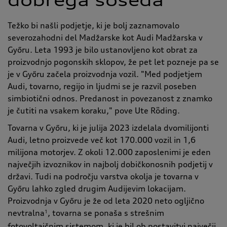
dobrega soseda
Težko bi našli podjetje, ki je bolj zaznamovalo
severozahodni del Madžarske kot Audi Madžarska v
Győru. Leta 1993 je bilo ustanovljeno kot obrat za
proizvodnjo pogonskih sklopov, že pet let pozneje pa se
je v Győru začela proizvodnja vozil. "Med podjetjem
Audi, tovarno, regijo in ljudmi se je razvil poseben
simbiotični odnos. Predanost in povezanost z znamko
je čutiti na vsakem koraku," pove Ute Röding.
Tovarna v Győru, ki je julija 2023 izdelala dvomilijonti
Audi, letno proizvede več kot 170.000 vozil in 1,6
milijona motorjev. Z okoli 12.000 zaposlenimi je eden
največjih izvoznikov in najbolj dobičkonosnih podjetij v
državi. Tudi na področju varstva okolja je tovarna v
Győru lahko zgled drugim Audijevim lokacijam.
Proizvodnja v Győru je že od leta 2020 neto ogljično
nevtralna
, tovarna se ponaša s strešnim
1
fotovoltaičnim sistemom, ki je bil ob postavitvi največji