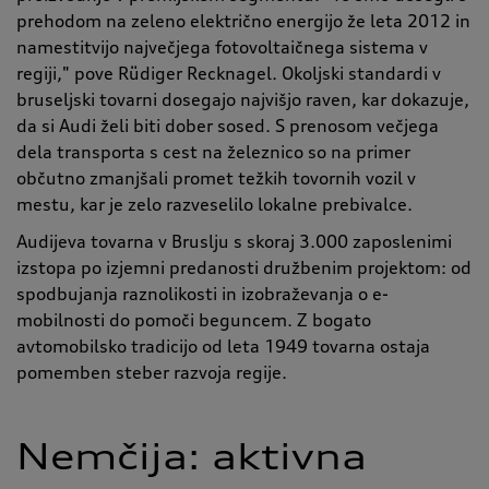
prehodom na zeleno električno energijo že leta 2012 in
namestitvijo največjega fotovoltaičnega sistema v
regiji," pove Rüdiger Recknagel. Okoljski standardi v
bruseljski tovarni dosegajo najvišjo raven, kar dokazuje,
da si Audi želi biti dober sosed. S prenosom večjega
dela transporta s cest na železnico so na primer
občutno zmanjšali promet težkih tovornih vozil v
mestu, kar je zelo razveselilo lokalne prebivalce.
Audijeva tovarna v Bruslju s skoraj 3.000 zaposlenimi
izstopa po izjemni predanosti družbenim projektom: od
spodbujanja raznolikosti in izobraževanja o e-
mobilnosti do pomoči beguncem. Z bogato
avtomobilsko tradicijo od leta 1949 tovarna ostaja
pomemben steber razvoja regije.
Nemčija: aktivna