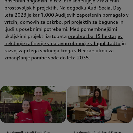
posebnih dogodkih in čez leto sodelujejo v različnih
prostovoljskih projektih. Na dogodku Audi Social Day
leta 2023 je kar 1.000 Audijevih zaposlenih pomagalo v
vrtcih, domovih za oskrbo, pri projektih za begunce in
ljudi s posebnimi potrebami. Med pomembnejšimi
okoljskimi projekti izstopata
preobrazba 15 hektarjev
nekdanje rafinerije v naravno območje v Ingolstadtu
in
razvoj zaprtega vodnega kroga v Neckarsulmu za
zmanjšanje porabe vode do leta 2035.
Na dogodku Audi Social Day
Na dogodku Audi Social Day so