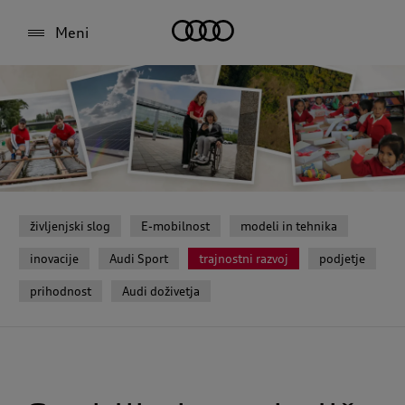
Meni
življenjski slog
E-mobilnost
modeli in tehnika
inovacije
Audi Sport
trajnostni razvoj
podjetje
prihodnost
Audi doživetja