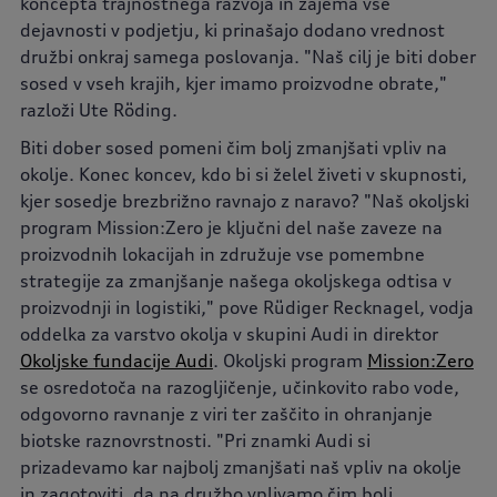
koncepta trajnostnega razvoja in zajema vse
dejavnosti v podjetju, ki prinašajo dodano vrednost
družbi onkraj samega poslovanja. "Naš cilj je biti dober
sosed v vseh krajih, kjer imamo proizvodne obrate,"
razloži Ute Röding.
Biti dober sosed pomeni čim bolj zmanjšati vpliv na
okolje. Konec koncev, kdo bi si želel živeti v skupnosti,
kjer sosedje brezbrižno ravnajo z naravo? "Naš okoljski
program Mission:Zero je ključni del naše zaveze na
proizvodnih lokacijah in združuje vse pomembne
strategije za zmanjšanje našega okoljskega odtisa v
proizvodnji in logistiki," pove Rüdiger Recknagel, vodja
oddelka za varstvo okolja v skupini Audi in direktor
Okoljske fundacije Audi
. Okoljski program
Mission:Zero
se osredotoča na razogljičenje, učinkovito rabo vode,
odgovorno ravnanje z viri ter zaščito in ohranjanje
biotske raznovrstnosti. "Pri znamki Audi si
prizadevamo kar najbolj zmanjšati naš vpliv na okolje
in zagotoviti, da na družbo vplivamo čim bolj