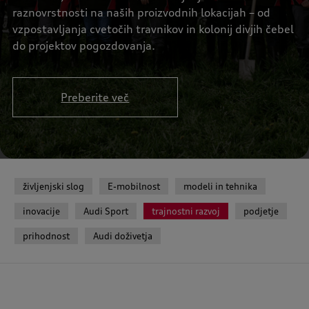
raznovrstnosti na naših proizvodnih lokacijah – od
vzpostavljanja cvetočih travnikov in kolonij divjih čebel
do projektov pogozdovanja.
Preberite več
življenjski slog
E-mobilnost
modeli in tehnika
inovacije
Audi Sport
trajnostni razvoj
podjetje
prihodnost
Audi doživetja