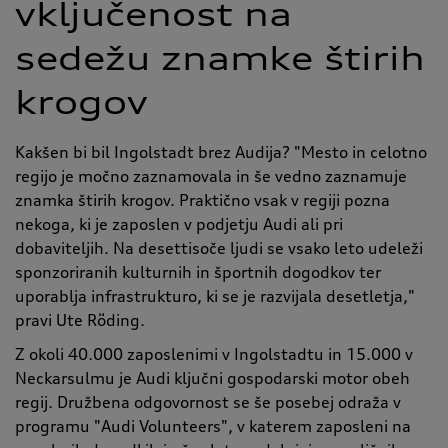
vključenost na
sedežu znamke štirih
krogov
Kakšen bi bil Ingolstadt brez Audija? "Mesto in celotno
regijo je močno zaznamovala in še vedno zaznamuje
znamka štirih krogov. Praktično vsak v regiji pozna
nekoga, ki je zaposlen v podjetju Audi ali pri
dobaviteljih. Na desettisoče ljudi se vsako leto udeleži
sponzoriranih kulturnih in športnih dogodkov ter
uporablja infrastrukturo, ki se je razvijala desetletja,"
pravi Ute Röding.
Z okoli 40.000 zaposlenimi v Ingolstadtu in 15.000 v
Neckarsulmu je Audi ključni gospodarski motor obeh
regij. Družbena odgovornost se še posebej odraža v
programu "Audi Volunteers", v katerem zaposleni na