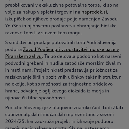
preoblikovani v ekskluzivne potovalne torbe, ki so na
voljo za nakup v spletni trgovini na
napredek.si
,
izkupiček od njihove prodaje pa je namenjen Zavodu
YouSea in njihovemu poslanstvu ohranjanja biotske
raznovrstnosti v slovenskem morju.
S sredstvi od prodaje potovalnih torb Audi Slovenija
podpira
Zavod YouSea pri vzpostavitvi morske oaze v
Piranskem zalivu
. Ta bo delovala podobno kot naravni
podvodni grebeni in nudila zatočišče morskim živalim
in rastlinam. Projekt hkrati predstavlja priložnost za
raziskovanje širših pozitivnih učinkov takšnih struktur
na okolje, kot so možnosti za trajnostno pridelavo
hrane, odvajanje ogljikovega dioksida iz morja in
njihove čistilne sposobnosti.
Porsche Slovenija je z blagovno znamko Audi tudi Zlati
sponzor alpskih smučarskih reprezentanc v sezoni
2024/25, kar zaokroža projekt in izkazuje podporo
razvoju nacionalnega športa. Skupaj ustvarjamo