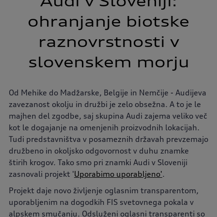
Audi v Sloveniji:
ohranjanje biotske
raznovrstnosti v
slovenskem morju
Od Mehike do Madžarske, Belgije in Nemčije - Audijeva
zavezanost okolju in družbi je zelo obsežna. A to je le
majhen del zgodbe, saj skupina Audi zajema veliko več
kot le dogajanje na omenjenih proizvodnih lokacijah.
Tudi predstavništva v posameznih državah prevzemajo
družbeno in okoljsko odgovornost v duhu znamke
štirih krogov. Tako smo pri znamki Audi v Sloveniji
zasnovali projekt '
Uporabimo uporabljeno'
.
Projekt daje novo življenje oglasnim transparentom,
uporabljenim na dogodkih FIS svetovnega pokala v
alpskem smučanju. Odsluženi oglasni transparenti so