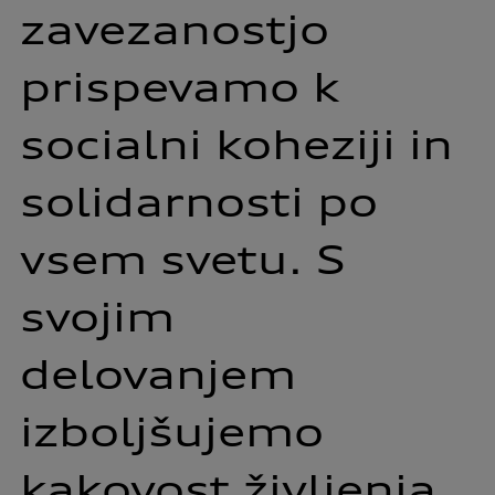
zavezanostjo 
prispevamo 
k 
socialni 
koheziji 
in 
solidarnosti 
po 
vsem 
svetu. 
S 
svojim 
delovanjem 
izboljšujemo 
kakovost 
življenja 