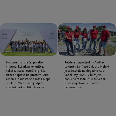
Nogometno igrišče, pokrite
Petdeset zaposlenih v Audijevi
tribune, košarkarsko igrišče,
tovarni v San José Chiapi v Mehiki
tekaška steza, otroško igrišče,
je sodelovalo na dogodku Audi
fitnes naprave na prostem: Audi
Social Day 2023. V bližnjem
Mehika in mesto San José Chiapa
parku so zasadili 210 dreves za
sta leta 2023 skupaj odprla
izboljšanje lokalne biotske
športni park v bližini tovarne.
raznovrstnosti.