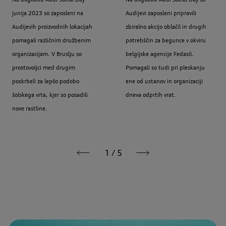
junija 2023 so zaposleni na
Audijevi zaposleni pripravili
Audijevih proizvodnih lokacijah
zbiralno akcijo oblačil in drugih
pomagali različnim družbenim
potrebščin za begunce v okviru
organizacijam. V Bruslju so
belgijske agencije Fedasil.
prostovoljci med drugim
Pomagali so tudi pri pleskanju
poskrbeli za lepšo podobo
ene od ustanov in organizaciji
šolskega vrta, kjer so posadili
dneva odprtih vrat.
nove rastline.
1
/
5