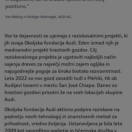
pozitivno."
.
Ute Röding in Rüdiger Recknagel, AUDI AG
Vse te dejavnosti se ujemajo z raziskovalnimi projekti, ki
jih izvaja Okoljska fundacija Audi. Eden izmed njih je
mednarodni projekt hrastovih gozdov. Cilj
raziskovalnega projekta je ugotoviti najboljši način
sajenja dreves za največji možni zajem ogljika in
najugodnejše pogoje za široko biotsko raznovrstnost.
Leta 2022 so nov gozd zasadili tudi v Mehiki, tik ob
Audijevi tovarni v mestu San José Chiapa. Danes so
hrastovi gozdovi prisotni že na vseh lokacijah skupine
Audi.
Okoljska fundacija Audi aktivno podpira raziskave na
področju novih tehnologij in znanstvenih metod za
prihodnost, vredno življenja. Ustanovljena je bila leta
2009 kot neprofitno podjetje in hčerinska družba v