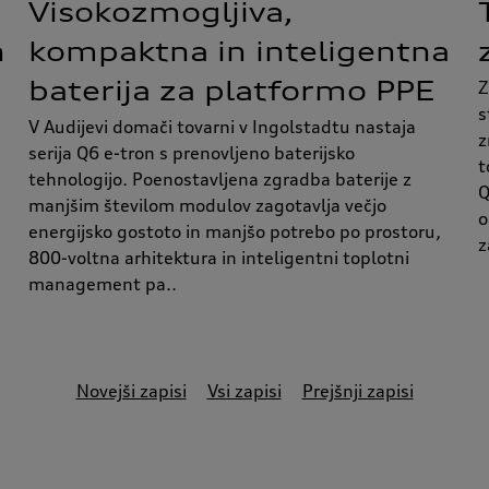
Visokozmogljiva,
h
kompaktna in inteligentna
baterija za platformo PPE
Z
s
V Audijevi domači tovarni v Ingolstadtu nastaja
z
serija Q6 e-tron s prenovljeno baterijsko
t
tehnologijo. Poenostavljena zgradba baterije z
Q
manjšim številom modulov zagotavlja večjo
o
energijsko gostoto in manjšo potrebo po prostoru,
z
800-voltna arhitektura in inteligentni toplotni
management pa..
Novejši zapisi
Vsi zapisi
Prejšnji zapisi