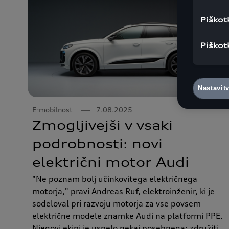
Piškot
Piškot
Nastavit
E-mobilnost
7.08.2025
Zmogljivejši v vsaki
podrobnosti: novi
električni motor Audi
"Ne poznam bolj učinkovitega električnega
motorja," pravi Andreas Ruf, elektroinženir, ki je
sodeloval pri razvoju motorja za vse povsem
električne modele znamke Audi na platformi PPE.
Njegovi ekipi je uspelo nekaj posebnega: združiti