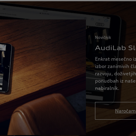
Novičnik
AudiLab Sl
Enkrat mesečno iz
izbor zanimivih č
razvoju, doživetji
ponudbah iz našeg
nabiralnik.
Naročam 