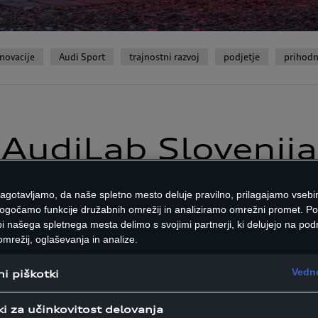
inovacije
Audi Sport
trajnostni razvoj
podjetje
prihodn
AudiLab Slovenija
zagotavljamo, da naše spletno mesto deluje pravilno, prilagajamo vsebi
j vsebin, ki se nam pri Audiju zdijo zanimive. Je pogled v pr
ogočamo funkcije družabnih omrežij in analiziramo omrežni promet. P
i našega spletnega mesta delimo s svojimi partnerji, ki delujejo na podr
ačen pogled na mesta, so nenavadni ljudje, veter v laseh, v
mrežij, oglaševanja in analize.
veliki družini.
Vedno
i piškotki
ki za učinkovitost delovanja