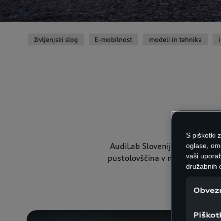
življenjski slog
E-mobilnost
modeli in tehnika
S piškotki 
AudiLab Slovenija je laboratori
oglase, om
vaši uporab
pustolovščina v neznano, drug
družabnih o
Obvezn
Piškot