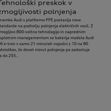
Tehnološki preskok v
zmogljivosti polnjenja
namka Audi s platformo PPE postavlja nove
tandarde na področju polnjenja električnih vozil. Z
mogljivo 800-voltno tehnologijo in naprednim
oplotnim managementom se baterija modela Audi
6 e-tron v samo 21 minutah napolni z 10 na 80
dstotkov, že deset minut polnjenja pa zadostuje
a do 255..