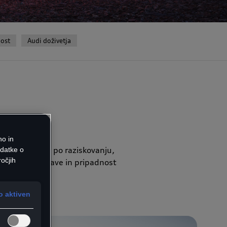
ost
Audi doživetja
no in
ihodnost, želja po raziskovanju,
odatke o
očjih
era v moč narave in pripadnost
 aktiven