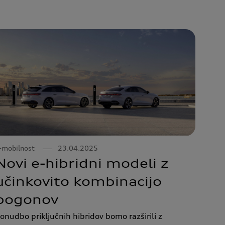
-mobilnost
23.04.2025
Novi e-hibridni modeli z
učinkovito kombinacijo
pogonov
onudbo priključnih hibridov bomo razširili z