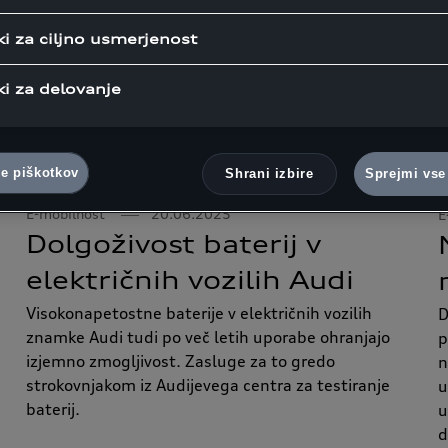
ki za ciljno usmerjenost
ki za delovanje
ve piškotkov
Shrani izbire
Sprejmi vse
E-mobilnost
20.06.2025
E
Dolgoživost baterij v
električnih vozilih Audi
Visokonapetostne baterije v električnih vozilih
D
znamke Audi tudi po več letih uporabe ohranjajo
p
izjemno zmogljivost. Zasluge za to gredo
n
strokovnjakom iz Audijevega centra za testiranje
u
baterij.
u
d