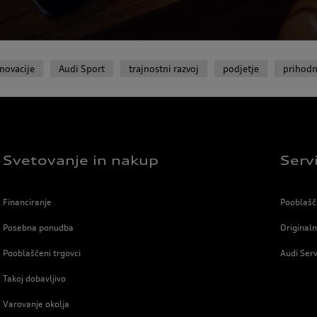
inovacije
Audi Sport
trajnostni razvoj
podjetje
prihodn
Svetovanje in nakup
Serv
Financiranje
Pooblašče
Posebna ponudba
Original
Pooblaščeni trgovci
Audi Serv
Takoj dobavljivo
Varovanje okolja