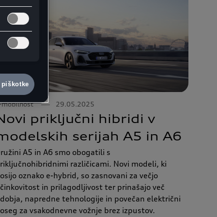
 piškotke
-mobilnost
29.05.2025
Novi priključni hibridi v
modelskih serijah A5 in A6
ružini A5 in A6 smo obogatili s
riključnohibridnimi različicami. Novi modeli, ki
osijo oznako e-hybrid, so zasnovani za večjo
činkovitost in prilagodljivost ter prinašajo več
dobja, napredne tehnologije in povečan električni
oseg za vsakodnevne vožnje brez izpustov.